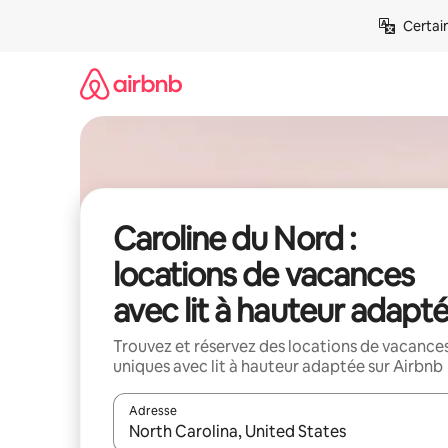
Aller
Certai
directement
au
contenu
Caroline du Nord :
locations de vacances
avec lit à hauteur adapt
Trouvez et réservez des locations de vacance
uniques avec lit à hauteur adaptée sur Airbnb
Adresse
Lorsque les résultats s'affichent, utilisez les flèc