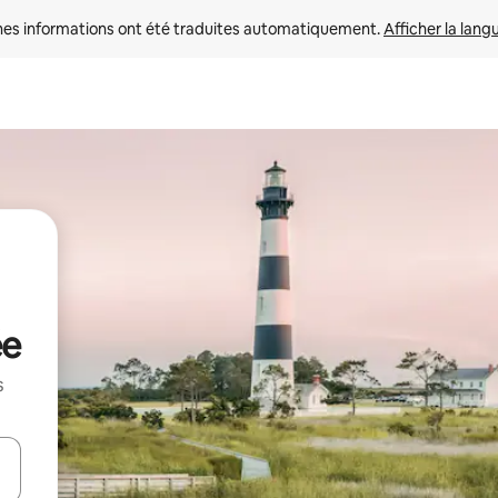
nes informations ont été traduites automatiquement. 
Afficher la lang
ée
s
hes vers le haut et vers le bas pour les parcourir ou en appuyant et en fai