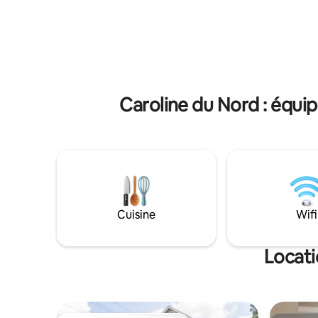
des nids-de-poule et des rochers peu
sont sinue
profonds. Un dégagement de 5"(pas de
escarpée 
4x4) est nécessaire. NE CONVIENT PAS
roues mot
aux motos. Les serpents venimeux et les
rendre au ch
animaux sauvages sont indigènes de
acceptés 
notre région. Utilisez UNIQUEMENT nos
(des frais
instructions et vous apprécierez
Caroline du Nord : équip
l'aventure pour arriver ici !
Cuisine
Wifi
Locati