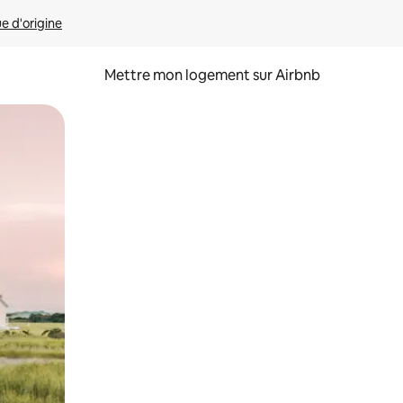
ue d'origine
Mettre mon logement sur Airbnb
sant glisser.