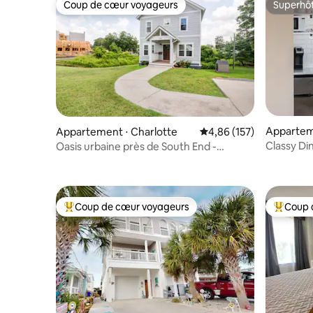
Coup de cœur voyageurs
Superhô
Coup de cœur voyageurs
Superhô
Appartem
Appartement ⋅ Charlotte
Évaluation moyenne sur
4,86 (157)
Classy Di
Oasis urbaine près de South End -
quelques 
logement à l'étage
Coup de cœur voyageurs
Coup 
Coups de cœur voyageurs les plus appréciés
Coups de