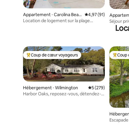
Appartement ⋅ Carolina Beac
Évaluation moyenne su
4,97 (91)
Appartemen
h
Location de logement sur la plage
Séjour pri
Loca
accessible aux personnes à mobilité
Vélos grat
réduite et vérifiée
Coup de cœur voyageurs
Coup 
Coups de cœur voyageurs les plus appréciés
Coups de
Hébergement ⋅ Wilmington
Évaluation moyenne s
5 (279)
Harbor Oaks, reposez-vous, détendez-
vous, ressourcez-vous...
Hébergem
Escapade