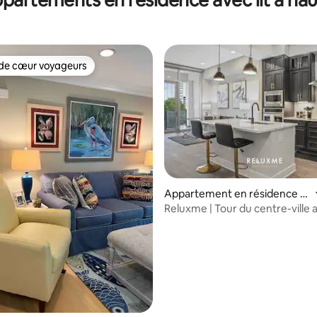
de cœur voyageurs
 cœur voyageurs les plus appréciés
Appartement en résidence ⋅
 la base de 135 commentaires : 4,89 sur 5
Charlotte
Reluxme | Tour du centre-ville 
imprenables