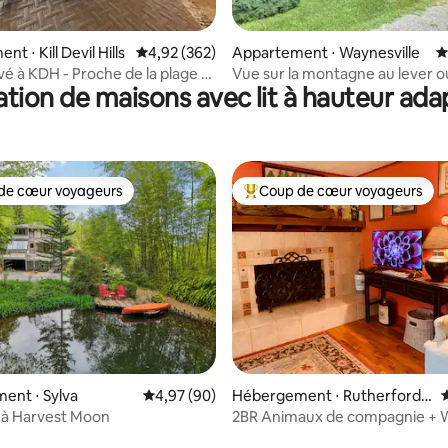
r la base de 91 commentaires : 4,97 sur 5
t ⋅ Kill Devil Hills
Évaluation moyenne sur la base de 362 commen
4,92 (362)
Appartement ⋅ Waynesville
É
vé à KDH - Proche de la plage -
Vue sur la montagne au lever o
tion de maisons avec lit à hauteur ad
uits
coucher du soleil à 18 km des 
Great Smoky
de cœur voyageurs
Coup de cœur voyageurs
 cœur voyageurs les plus appréciés
Coups de cœur voyageurs les p
ur la base de 279 commentaires : 5 sur 5
ent ⋅ Sylva
Évaluation moyenne sur la base de 90 commen
4,97 (90)
Hébergement ⋅ Rutherfordt
É
on
 à Harvest Moon
2BR Animaux de compagnie + Wi
Rails to Trails Rutherfordton