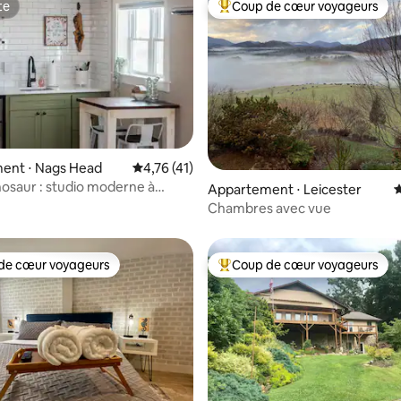
te
Coup de cœur voyageurs
te
Coups de cœur voyageurs les p
ent ⋅ Nags Head
Évaluation moyenne sur la base de 41 comme
4,76 (41)
 la base de 157 commentaires : 4,86 sur 5
nosaur : studio moderne à
Appartement ⋅ Leicester
É
pas de
Chambres avec vue
de cœur voyageurs
Coup de cœur voyageurs
 cœur voyageurs les plus appréciés
Coups de cœur voyageurs les p