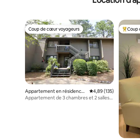
Coup de cœur voyageurs
Coup 
Coup de cœur voyageurs
Coups de
Appartement en résidence ⋅
Évaluation moyenne sur
4,89 (135)
Pinehurst
Appartement de 3 chambres et 2 salles
de bain sur un terrain de golf