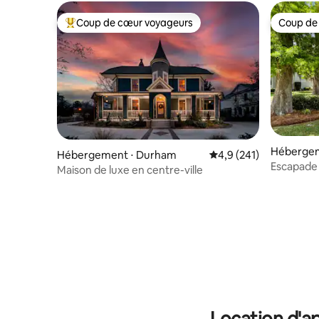
Coup de cœur voyageurs
Coup de
Coups de cœur voyageurs les plus appréciés
Coup de
Hébergem
Hébergement ⋅ Durham
Évaluation moyenne su
4,9 (241)
maw
Escapade 
Maison de luxe en centre-ville
Location d'a