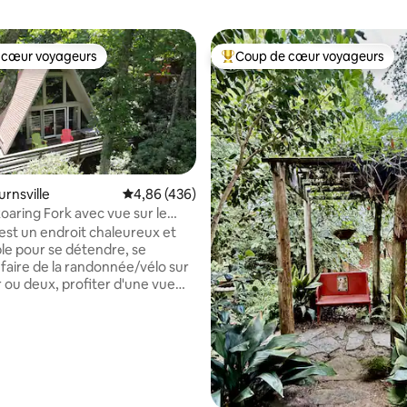
 cœur voyageurs
Coup de cœur voyageurs
 cœur voyageurs
Coups de cœur voyageurs les p
urnsville
Évaluation moyenne sur la base de 436 commen
4,86 (436)
Roaring Fork avec vue sur le
la base de 163 commentaires : 4,96 sur 5
hell
 est un endroit chaleureux et
le pour se détendre, se
, faire de la randonnée/vélo sur
r ou deux, profiter d'une vue
tée (l'altitude est de 3 383
 mont Mitchell est de 6 683),
e la bonne musique, siroter
sson préférée et rajeunir votre
vées qui sont toutes bien
ues. Les routes de montagne