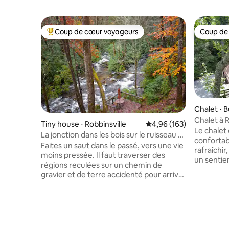
Coup de cœur voyageurs
Coup de
Coups de cœur voyageurs les plus appréciés
Coup de
Chalet ⋅ B
Chalet à 
Tiny house ⋅ Robbinsville
Évaluation moyenne sur 
4,96 (163)
mont Mitc
Le chalet
La jonction dans les bois sur le ruisseau à
confortab
truites de ruisseau
Faites un saut dans le passé, vers une vie
rafraîchir
moins pressée. Il faut traverser des
un sentie
régions reculées sur un chemin de
longue por
gravier et de terre accidenté pour arriver
pieds - le
à cette tiny house. Cabane de 37 m² avec
écouter d
vue sur deux ruisseaux à truites et sur
votre boi
une crête montagneuse ! Pas de WiFi-
âme. Roaring Fork Chalet dispose de
enjoy à se reconnecter les uns avec les
routes pa
autres ! À 2 miles de la route pavée avec
entreten