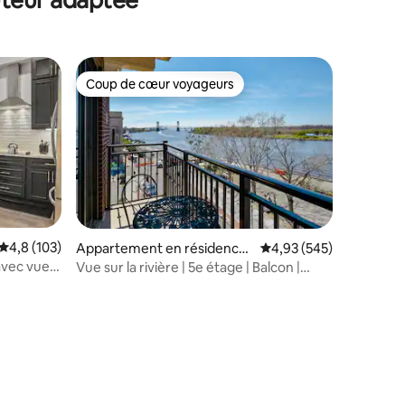
Coup de cœur voyageurs
Coup de cœur voyageurs
Évaluation moyenne sur la base de 103 commentaires : 4,8 sur 5
4,8 (103)
Appartement en résidence
Évaluation moyenne sur
4,93 (545)
⋅ Wilmington
avec vues
Vue sur la rivière | 5e étage | Balcon |
Parking