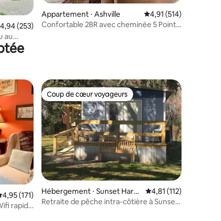
Appartement ⋅ Ashville
Évaluation moyenne sur
4,91 (514)
Confortable 2BR avec cheminée 5 Points
taires : 4,92 sur 5
valuation moyenne sur la base de 253 commentaires : 4,94 sur 5
4,94 (253)
Gem 1.2 mi 2 Dwntwn
u au
aptée
monts
Coup de cœur voyageurs
lus appréciés
Coup de cœur voyageurs
Hébergement ⋅ Sunset Harb
Évaluation moyenne su
4,81 (112)
taires : 4,97 sur 5
valuation moyenne sur la base de 171 commentaires : 4,95 sur 5
4,95 (171)
or
Retraite de pêche intra-côtière à Sunset
fi rapide
Harbor