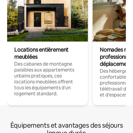
Locations entièrement
Nomades num
meublées
professionnel
déplacement
Des cabanes de montagne
paisibles aux appartements
Des hébergem
urbains pratiques, ces
confortables p
locations meublées offrent
professionnels
tous les équipements d'un
télétravail dis
logement standard.
et d'espaces de
Équipements et avantages des séjours