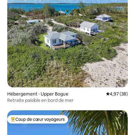
Hébergement ⋅ Upper Bogue
Évaluation mo
4,97 (38)
Retraite paisible en bord de mer
Coup de cœur voyageurs
Coups de cœur voyageurs les plus appréciés