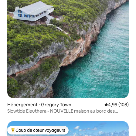
Hébergement ⋅ Gregory Town
Évaluation moy
4,99 (108)
Slowtide Eleuthera - NOUVELLE maison au bord des
Caraïbes !
Coup de cœur voyageurs
Coups de cœur voyageurs les plus appréciés