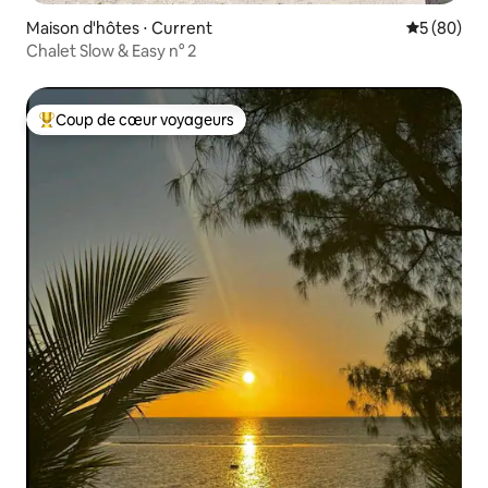
Maison d'hôtes ⋅ Current
Évaluation
5 (80)
Chalet Slow & Easy n° 2
Coup de cœur voyageurs
Coups de cœur voyageurs les plus appréciés