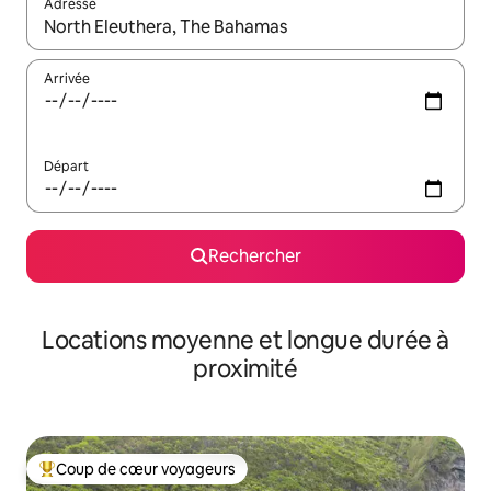
Adresse
Lorsque les résultats s'affichent, utilisez les flèches vers le hau
Arrivée
Départ
Rechercher
Locations moyenne et longue durée à
proximité
Coup de cœur voyageurs
Coups de cœur voyageurs les plus appréciés