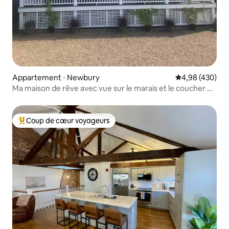
Appartement ⋅ Newbury
Évaluation moy
4,98 (430)
Ma maison de rêve avec vue sur le marais et le coucher de
soleil
Coup de cœur voyageurs
Coups de cœur voyageurs les plus appréciés