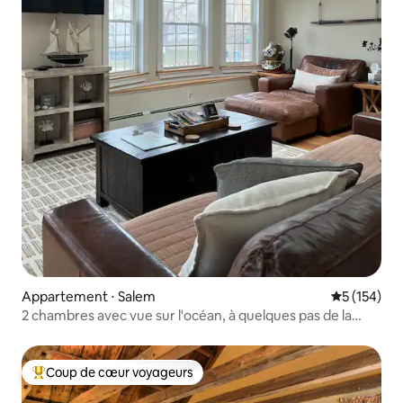
Appartement ⋅ Salem
Évaluation 
5 (154)
2 chambres avec vue sur l'océan, à quelques pas de la
plage et du centre-ville
Coup de cœur voyageurs
Coups de cœur voyageurs les plus appréciés