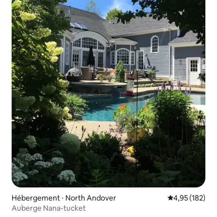
Hébergement ⋅ North Andover
Évaluation moy
4,95 (182)
Auberge Nana-tucket