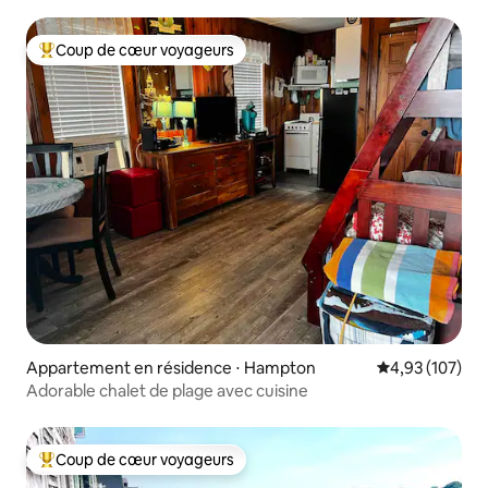
Coup de cœur voyageurs
Coups de cœur voyageurs les plus appréciés
Appartement en résidence ⋅ Hampton
Évaluation moy
4,93 (107)
Adorable chalet de plage avec cuisine
Coup de cœur voyageurs
Coups de cœur voyageurs les plus appréciés