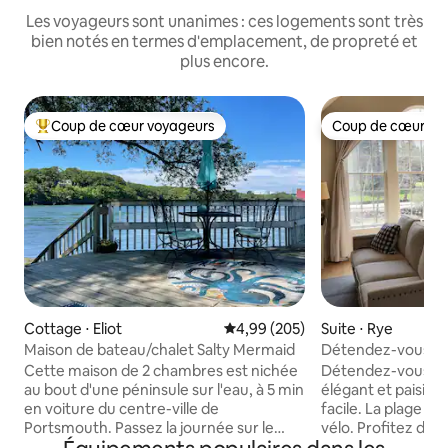
Les voyageurs sont unanimes : ces logements sont très
bien notés en termes d'emplacement, de propreté et
plus encore.
Coup de cœur voyageurs
Coup de cœur vo
Coups de cœur voyageurs les plus appréciés
Coup de cœur vo
Cottage ⋅ Eliot
Évaluation moyenne sur la base 
4,99 (205)
Suite ⋅ Rye
Maison de bateau/chalet Salty Mermaid
Détendez-vous à 
Portsmouth
Cette maison de 2 chambres est nichée
Détendez-vous da
au bout d'une péninsule sur l'eau, à 5 min
élégant et paisibl
en voiture du centre-ville de
facile. La plage es
Portsmouth. Passez la journée sur le
vélo. Profitez de 
pont, faites des grillades ou dégustez
coin repas, canapé,