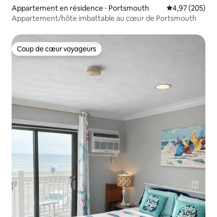
Appartement en résidence ⋅ Portsmouth
Évaluation moy
4,97 (205)
Appartement/hôte imbattable au cœur de Portsmouth
Coup de cœur voyageurs
Coup de cœur voyageurs