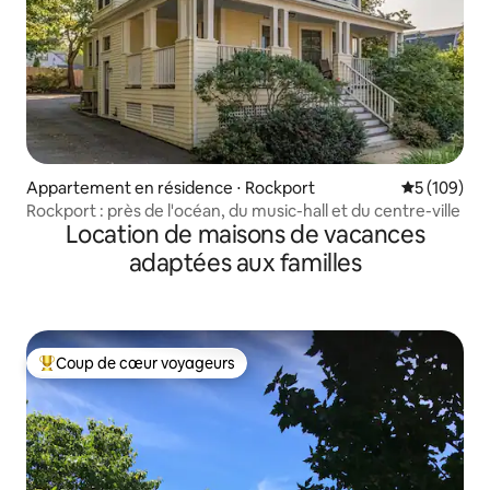
Appartement en résidence ⋅ Rockport
Évaluation 
5 (109)
Rockport : près de l'océan, du music-hall et du centre-ville
Location de maisons de vacances
adaptées aux familles
Coup de cœur voyageurs
Coups de cœur voyageurs les plus appréciés