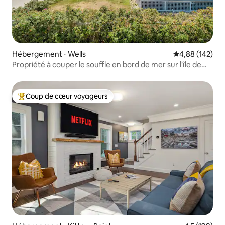
Hébergement ⋅ Wells
Évaluation moy
4,88 (142)
Propriété à couper le souffle en bord de mer sur l'île de
Drakes !
Coup de cœur voyageurs
Coups de cœur voyageurs les plus appréciés