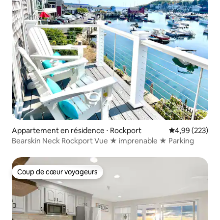
Appartement en résidence ⋅ Rockport
Évaluation moy
4,99 (223)
Bearskin Neck Rockport Vue ★ imprenable ★ Parking
Coup de cœur voyageurs
Coup de cœur voyageurs