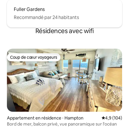
Fuller Gardens
Recommandé par 24 habitants
Résidences avec wifi
Coup de cœur voyageurs
Coup de cœur voyageurs
Appartement en résidence ⋅ Hampton
Évaluation mo
4,9 (104)
Bord de mer, balcon privé, vue panoramique sur l'océan