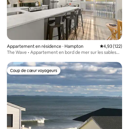
Appartement en résidence ⋅ Hampton
Évaluation moy
4,93 (122)
The Wave • Appartement en bord de mer sur les sables
de Hampton Beach •
Coup de cœur voyageurs
Coup de cœur voyageurs