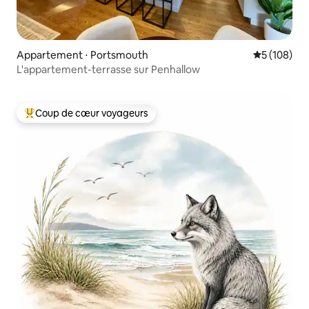
Appartement ⋅ Portsmouth
Évaluation 
5 (108)
L'appartement-terrasse sur Penhallow
Coup de cœur voyageurs
Coups de cœur voyageurs les plus appréciés