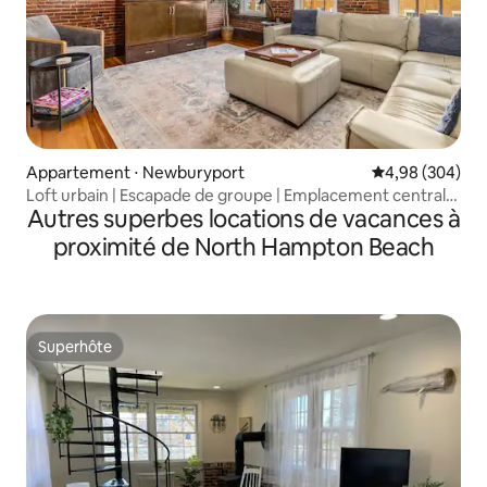
Appartement ⋅ Newburyport
Évaluation moy
4,98 (304)
Loft urbain | Escapade de groupe | Emplacement central
Autres superbes locations de vacances à
avec lit King Size
proximité de North Hampton Beach
Superhôte
Superhôte