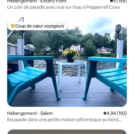
Hébergement ⋅ Kittery Point
Évaluation 
5 (199)
Un coin de paradis avec vue sur l'eau à Pepperrell Cove
Coup de cœur voyageurs
Coups de cœur voyageurs les plus appréciés
Hébergement ⋅ Salem
Évaluation moy
4,94 (192)
Escapade dans une petite maison pittoresque au bord
d'un lac dans le New Hampshire !