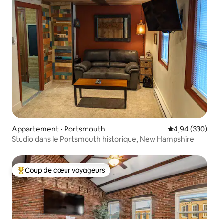
Appartement ⋅ Portsmouth
Évaluation moy
4,94 (330)
Studio dans le Portsmouth historique, New Hampshire
Coup de cœur voyageurs
Coups de cœur voyageurs les plus appréciés