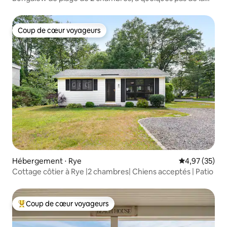
plage !
Coup de cœur voyageurs
Coup de cœur voyageurs
Hébergement ⋅ Rye
Évaluation mo
4,97 (35)
Cottage côtier à Rye |2 chambres| Chiens acceptés | Patio
Coup de cœur voyageurs
Coups de cœur voyageurs les plus appréciés