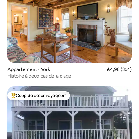
Appartement ⋅ York
Évaluation moy
4,98 (354)
Histoire à deux pas de la plage
Coup de cœur voyageurs
Coups de cœur voyageurs les plus appréciés