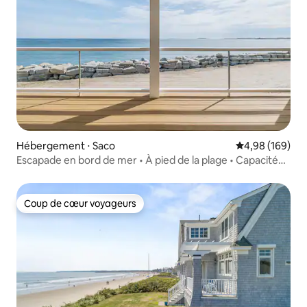
Hébergement ⋅ Saco
Évaluation moy
4,98 (169)
Escapade en bord de mer • À pied de la plage • Capacité
d'accueil de 14 personnes
Coup de cœur voyageurs
Coup de cœur voyageurs