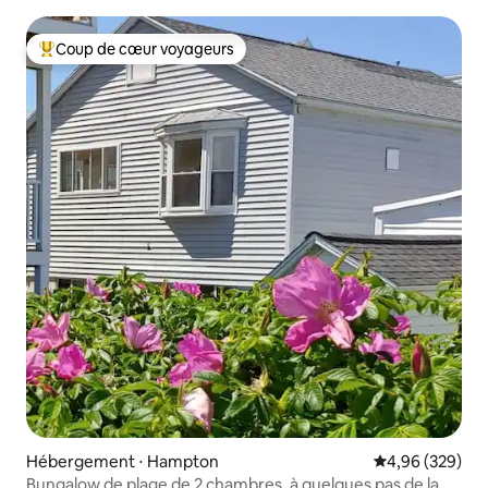
Coup de cœur voyageurs
Coups de cœur voyageurs les plus appréciés
Hébergement ⋅ Hampton
Évaluation moy
4,96 (329)
Bungalow de plage de 2 chambres, à quelques pas de la