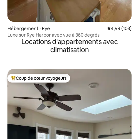
Hébergement ⋅ Rye
Évaluation moy
4,99 (103)
Luxe sur Rye Harbor avec vue à 360 degrés
Locations d'appartements avec
climatisation
Coup de cœur voyageurs
Coups de cœur voyageurs les plus appréciés