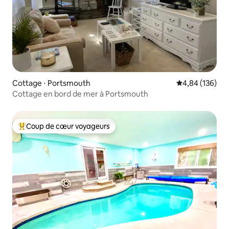
Cottage ⋅ Portsmouth
Évaluation moy
4,84 (136)
Cottage en bord de mer à Portsmouth
Coup de cœur voyageurs
Coups de cœur voyageurs les plus appréciés