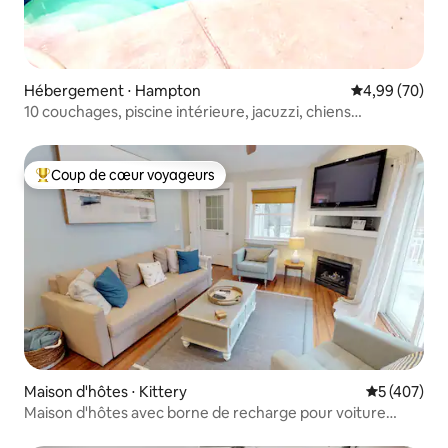
Hébergement ⋅ Hampton
Évaluation mo
4,99 (70)
10 couchages, piscine intérieure, jacuzzi, chiens
bienvenus
Coup de cœur voyageurs
Coups de cœur voyageurs les plus appréciés
Maison d'hôtes ⋅ Kittery
Évaluation 
5 (407)
Maison d'hôtes avec borne de recharge pour voiture
électrique, terrasse et foyer extérieur.