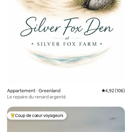
Appartement ⋅ Greenland
Évaluation moy
4,92 (106)
Le repaire du renard argenté
Coup de cœur voyageurs
Coups de cœur voyageurs les plus appréciés