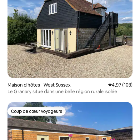
Maison d'hôtes ⋅ West Sussex
Évaluation moy
4,97 (103)
Le Granary situé dans une belle région rurale isolée
Coup de cœur voyageurs
Coup de cœur voyageurs