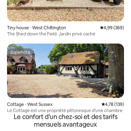
Tiny house ⋅ West Chiltington
Évaluation moy
4,99 (369)
The Shed down the Field. Jardin privé caché
Superhôte
Superhôte
Cottage ⋅ West Sussex
Évaluation moy
4,78 (139)
Le Cottage est une propriété pittoresque d'une chambre
Le confort d'un chez-soi et des tarifs
mensuels avantageux