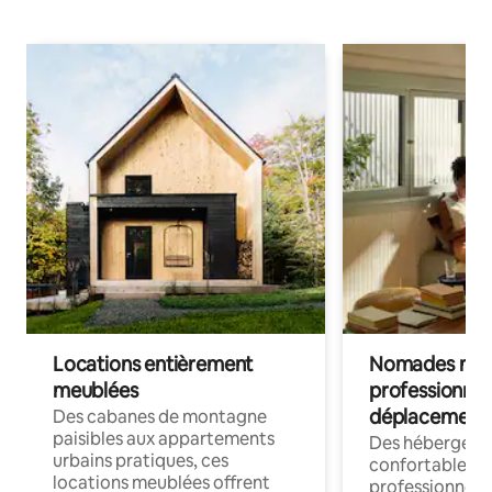
Locations entièrement
Nomades num
meublées
professionnel
déplacement
Des cabanes de montagne
paisibles aux appartements
Des hébergem
urbains pratiques, ces
confortables p
locations meublées offrent
professionnels