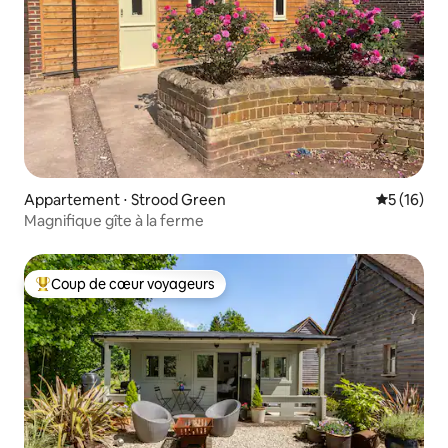
Appartement ⋅ Strood Green
Évaluation
5 (16)
Magnifique gîte à la ferme
Coup de cœur voyageurs
Coups de cœur voyageurs les plus appréciés