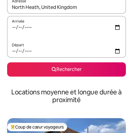
Adresse
Lorsque les résultats s'affichent, utilisez les flèches vers le hau
Arrivée
Départ
Rechercher
Locations moyenne et longue durée à
proximité
Coup de cœur voyageurs
Coups de cœur voyageurs les plus appréciés