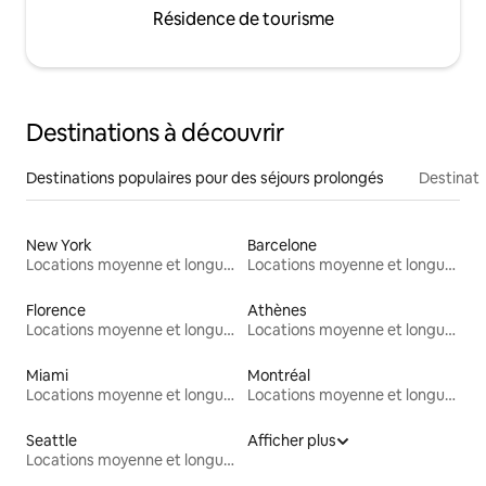
Résidence de tourisme
Destinations à découvrir
Destinations populaires pour des séjours prolongés
Destinati
New York
Barcelone
Locations moyenne et longue durée
Locations moyenne et longue durée
Florence
Athènes
Locations moyenne et longue durée
Locations moyenne et longue durée
Miami
Montréal
Locations moyenne et longue durée
Locations moyenne et longue durée
Seattle
Afficher plus
Locations moyenne et longue durée