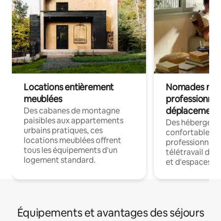
Locations entièrement
Nomades num
meublées
professionnel
déplacement
Des cabanes de montagne
paisibles aux appartements
Des hébergem
urbains pratiques, ces
confortables p
locations meublées offrent
professionnels
tous les équipements d'un
télétravail dis
logement standard.
et d'espaces de
Équipements et avantages des séjours