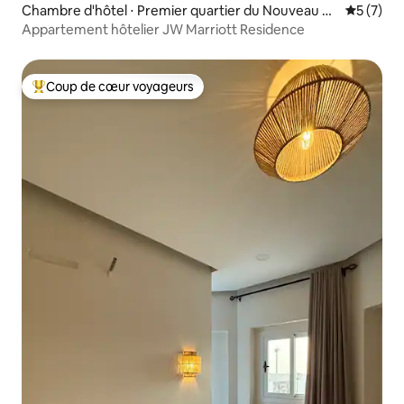
Chambre d'hôtel ⋅ Premier quartier du Nouveau C
Évaluatio
5 (7)
aire
Appartement hôtelier JW Marriott Residence
Coup de cœur voyageurs
Coups de cœur voyageurs les plus appréciés