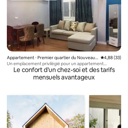
Appartement ⋅ Premier quartier du Nouveau
Évaluation mo
4,88 (33)
Caire
Un emplacement privilégié pour un appartement
Le confort d'un chez-soi et des tarifs
confortable Appartement de 2 chambres
mensuels avantageux