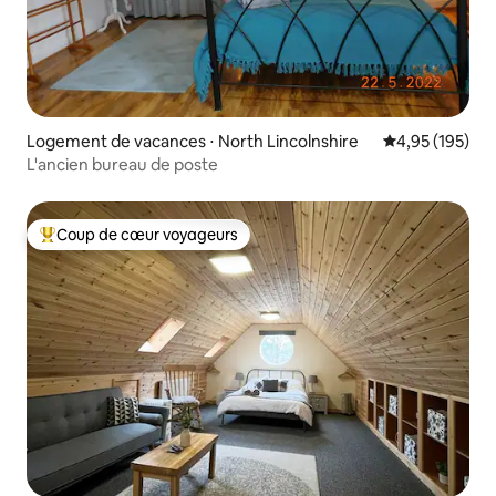
Logement de vacances ⋅ North Lincolnshire
Évaluation moy
4,95 (195)
L'ancien bureau de poste
Coup de cœur voyageurs
Coups de cœur voyageurs les plus appréciés