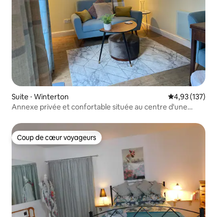
Suite ⋅ Winterton
Évaluation moy
4,93 (137)
Annexe privée et confortable située au centre d'une
petite ville
Coup de cœur voyageurs
Coup de cœur voyageurs