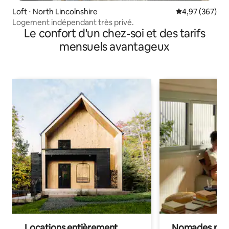
Loft ⋅ North Lincolnshire
Évaluation moy
4,97 (367)
Logement indépendant très privé.
Le confort d'un chez-soi et des tarifs
mensuels avantageux
Locations entièrement
Nomades num