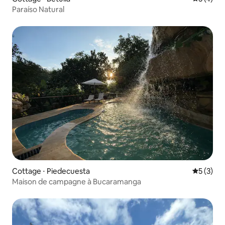
Paraíso Natural
Cottage ⋅ Piedecuesta
Évaluatio
5 (3)
Maison de campagne à Bucaramanga