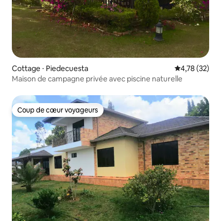
Cottage ⋅ Piedecuesta
Évaluation mo
4,78 (32)
Maison de campagne privée avec piscine naturelle
Coup de cœur voyageurs
Coup de cœur voyageurs