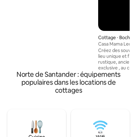
manger, salon TV Smart 65", Wi-Fi et
parking privé. À 25 km de Bucaramanga,
à 3 km de l'aéroport et à 50 km du
réservoir de Topocoro. Supérette à
150 m.
Cottage ⋅ Bochal
Casa Mama Leono
Créez des souvenir
lieu unique et fami
rustique, ancienn
exclusive , au climat 
Norte de Santander : équipements
pour se reposer au
Elle est équipée d
populaires dans les locations de
avez besoin pour v
cottages
a une crique et une
du jardin de la mais
d'eau naturelle de
froide, mais délic
faire de la randon
village, aller visiter les cascades et
d'autres activités