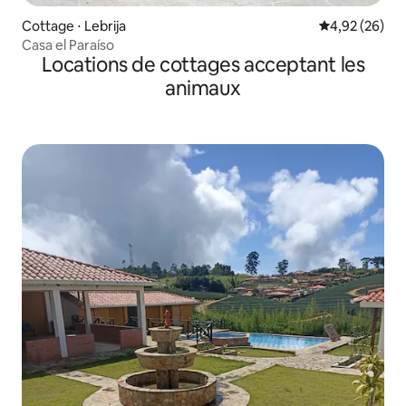
Cottage ⋅ Lebrija
Évaluation mo
4,92 (26)
Casa el Paraíso
Locations de cottages acceptant les
animaux