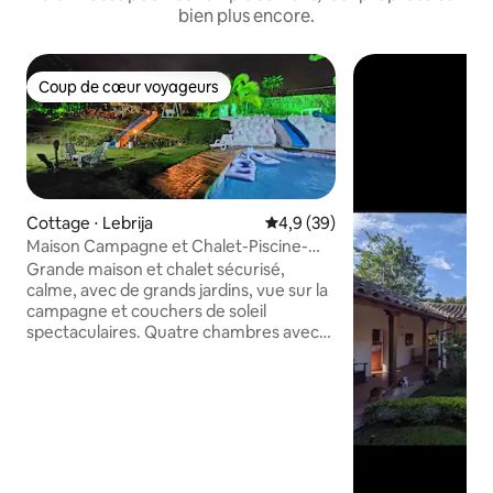
bien plus encore.
Coup de cœur voyageurs
Coup de cœur voyageurs
Cottage ⋅ Lebrija
Évaluation moyenne sur la bas
4,9 (39)
Maison Campagne et Chalet-Piscine-
Toboggan-A/C-Aéroport
Grande maison et chalet sécurisé,
calme, avec de grands jardins, vue sur la
campagne et couchers de soleil
spectaculaires. Quatre chambres avec
salle de bain privée et ventilateur, chalet
double étage avec A/C, salle de bain et
ventilateur. Piscines pour adultes et
enfants, toboggan, barbecue, terrain de
volley-ball/football, table de jeux,
hamacs, feu de camp et observation des
oiseaux. Grande cuisine équipée, salle à