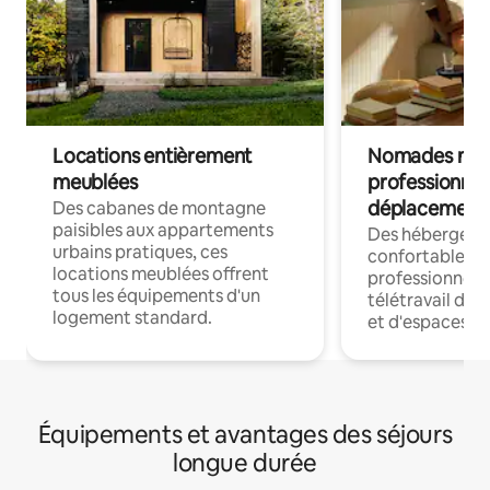
Locations entièrement
Nomades num
meublées
professionnel
déplacement
Des cabanes de montagne
paisibles aux appartements
Des hébergem
urbains pratiques, ces
confortables p
locations meublées offrent
professionnels
tous les équipements d'un
télétravail dis
logement standard.
et d'espaces de
Équipements et avantages des séjours
longue durée