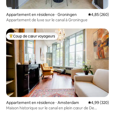
Appartement en résidence ⋅ Groningen
Évaluation moy
4,85 (260)
Appartement de luxe sur le canal à Groningue
Coup de cœur voyageurs
Coups de cœur voyageurs les plus appréciés
Appartement en résidence ⋅ Amsterdam
Évaluation moy
4,99 (320)
Maison historique sur le canal en plein cœur de De
Jordaan !