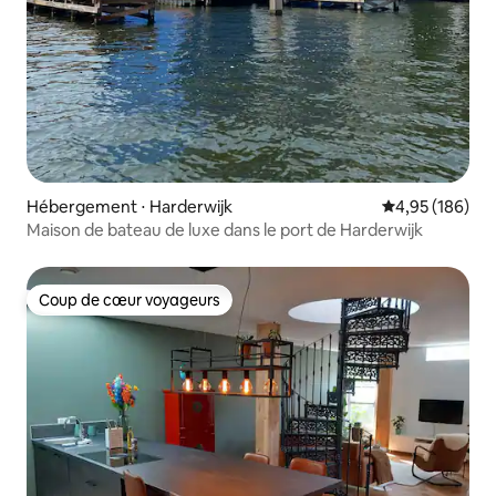
Hébergement ⋅ Harderwijk
Évaluation moy
4,95 (186)
Maison de bateau de luxe dans le port de Harderwijk
Coup de cœur voyageurs
Coup de cœur voyageurs