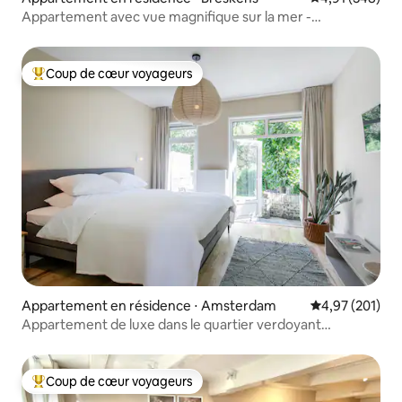
Appartement avec vue magnifique sur la mer -
Emplacement unique
Coup de cœur voyageurs
Coups de cœur voyageurs les plus appréciés
Appartement en résidence ⋅ Amsterdam
Évaluation moy
4,97 (201)
Appartement de luxe dans le quartier verdoyant
d'Amsterdam Noord
Coup de cœur voyageurs
Coups de cœur voyageurs les plus appréciés