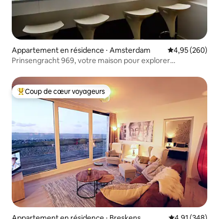
Appartement en résidence ⋅ Amsterdam
Évaluation moy
4,95 (260)
Prinsengracht 969, votre maison pour explorer
Amsterdam
Coup de cœur voyageurs
Coups de cœur voyageurs les plus appréciés
Appartement en résidence ⋅ Breskens
Évaluation moy
4,91 (348)