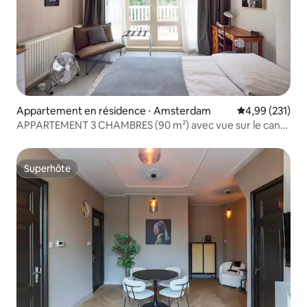
Appartement en résidence ⋅ Amsterdam
Évaluation moy
4,99 (231)
APPARTEMENT 3 CHAMBRES (90 m²) avec vue sur le canal
près du Vondelpark
Superhôte
Superhôte