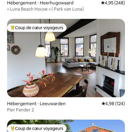
Hébergement ⋅ Heerhugowaard
Évaluation moy
4,95 (248)
« Luna Beach House » ( Park van Luna)
Coup de cœur voyageurs
Coups de cœur voyageurs les plus appréciés
Hébergement ⋅ Leeuwarden
Évaluation moy
4,98 (124)
Pier Pander 2
Coup de cœur voyageurs
Coups de cœur voyageurs les plus appréciés