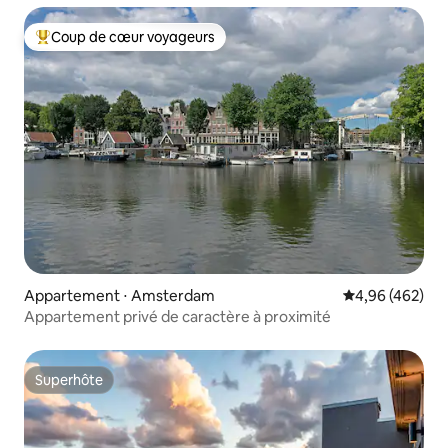
Coup de cœur voyageurs
Coups de cœur voyageurs les plus appréciés
Appartement ⋅ Amsterdam
Évaluation moy
4,96 (462)
Appartement privé de caractère à proximité
Superhôte
Superhôte