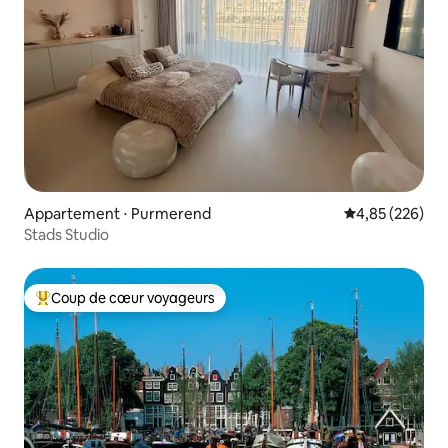
Appartement ⋅ Purmerend
Évaluation moy
4,85 (226)
Stads Studio
Coup de cœur voyageurs
Coups de cœur voyageurs les plus appréciés