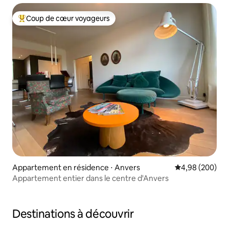
Coup de cœur voyageurs
Coups de cœur voyageurs les plus appréciés
Appartement en résidence ⋅ Anvers
Évaluation moy
4,98 (200)
Appartement entier dans le centre d'Anvers
Destinations à découvrir