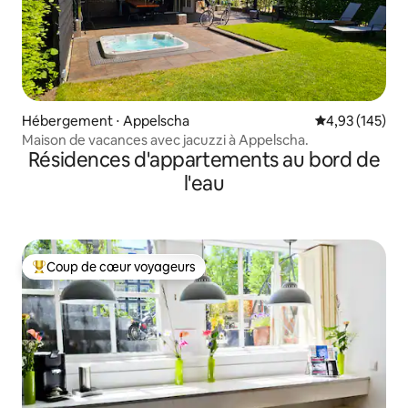
Hébergement ⋅ Appelscha
Évaluation moy
4,93 (145)
Maison de vacances avec jacuzzi à Appelscha.
Résidences d'appartements au bord de
l'eau
Coup de cœur voyageurs
Coups de cœur voyageurs les plus appréciés