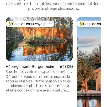
mer sont très bien notées pour leur emplacement, leur
propreté et bien plus encore.
Coup de cœur voyageurs
Coup de cœur 
Coups de cœur voyageurs les plus appréciés
Coups de cœur vo
Hébergement ⋅ Bergentheim
Évaluation moyenne sur la ba
5 (125)
Steelhouse : votre escapade en forêt au
bord du lac
Détendez-vous lors de cette escapade
sereine et isolée. Notre maison en acier,
surélevée sur pilotis, offre une intimité
et une connexion rare avec la nature.
Détendez-vous dans le sauna pour une
retraite paisible. À son point culminant
au-dessus de l'eau, un coin salon avec un