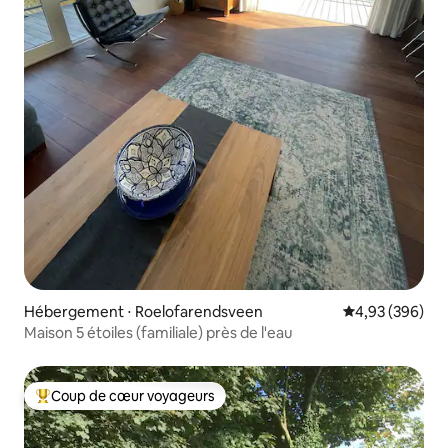
Hébergement ⋅ Roelofarendsveen
Évaluation moy
4,93 (396)
Maison 5 étoiles (familiale) près de l'eau
Coup de cœur voyageurs
Coups de cœur voyageurs les plus appréciés