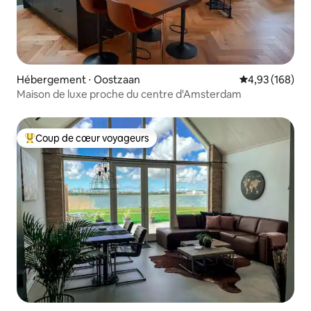
Hébergement ⋅ Oostzaan
Évaluation moy
4,93 (168)
Maison de luxe proche du centre d'Amsterdam
Coup de cœur voyageurs
Coups de cœur voyageurs les plus appréciés