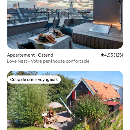
Appartement ⋅ Ostend
Évaluation moy
4,95 (125)
Love Nest - Votre penthouse confortable
Coup de cœur voyageurs
Coup de cœur voyageurs