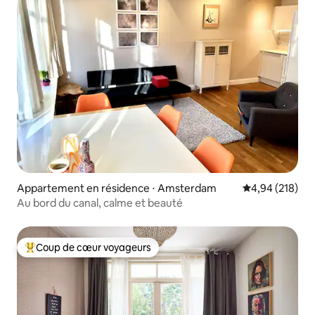
Appartement en résidence ⋅ Amsterdam
Évaluation moy
4,94 (218)
Au bord du canal, calme et beauté
Coup de cœur voyageurs
Coups de cœur voyageurs les plus appréciés