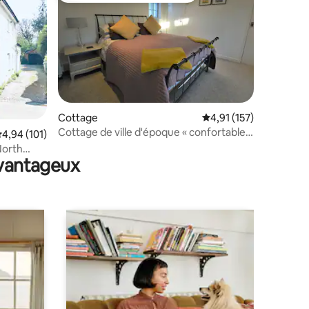
Cottage
Évaluation moyenne sur
4,91 (157)
Cottage de ville d'époque « confortable »
taires : 4,99 sur 5
valuation moyenne sur la base de 101 commentaires : 4,94 sur 5
4,94 (101)
avec 1 lit - North Walsham
North
avantageux