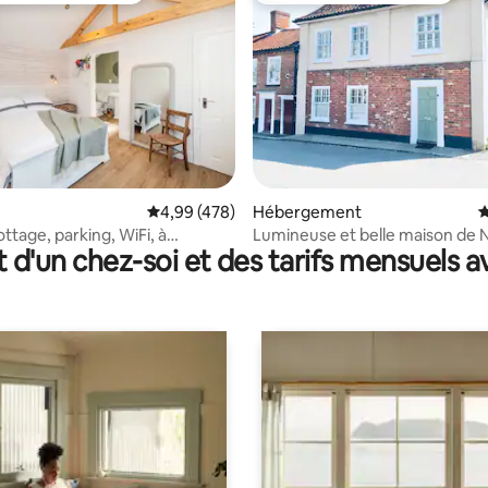
la base de 287 commentaires : 4,99 sur 5
Évaluation moyenne sur la base de 478 commen
4,99 (478)
Hébergement
É
tage, parking, WiFi, à
Lumineuse et belle maison de 
t d'un chez-soi et des tarifs mensuels 
minutes en voiture de la plage
Norfolk, comme chez soi.