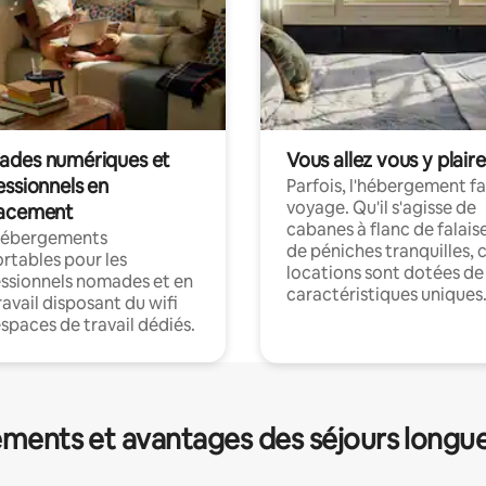
des numériques et
Vous allez vous y plaire
essionnels en
Parfois, l'hébergement fai
voyage. Qu'il s'agisse de
acement
cabanes à flanc de falais
hébergements
de péniches tranquilles, 
rtables pour les
locations sont dotées de
ssionnels nomades et en
caractéristiques uniques
ravail disposant du wifi
espaces de travail dédiés.
ments et avantages des séjours longu