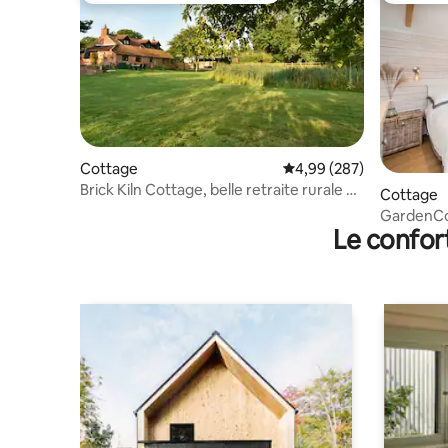
Cottage
Évaluation moyenne sur 
4,99 (287)
Brick Kiln Cottage, belle retraite rurale de
Cottage
luxe
GardenCot
Le confor
quelques 