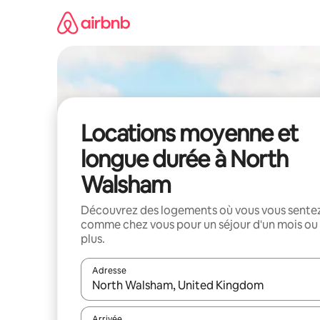
Aller
directement
au
contenu
Locations moyenne et
longue durée à North
Walsham
Découvrez des logements où vous vous sente
comme chez vous pour un séjour d'un mois ou
plus.
Adresse
Lorsque les résultats s'affichent, utilisez les flèc
Arrivée