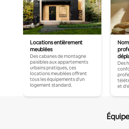
Locations entièrement
Noma
meublées
prof
dépl
Des cabanes de montagne
paisibles aux appartements
Des 
urbains pratiques, ces
confo
locations meublées offrent
profe
tous les équipements d'un
télét
logement standard.
et d'
Équipe