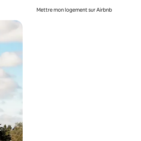
Mettre mon logement sur Airbnb
sant glisser.