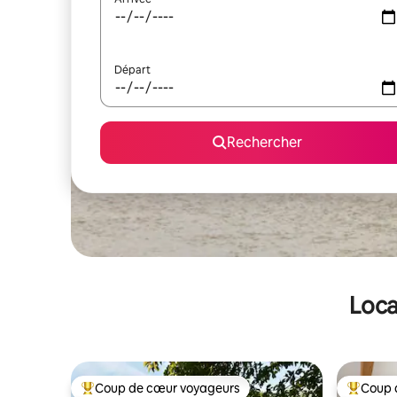
Départ
Rechercher
Loca
Coup de cœur voyageurs
Coup 
Coups de cœur voyageurs les plus appréciés
Coups de