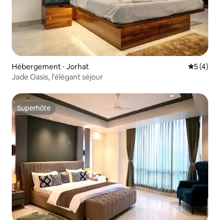
Hébergement ⋅ Jorhat
Évaluatio
5 (4)
Jade Oasis, l'élégant séjour
Superhôte
Superhôte