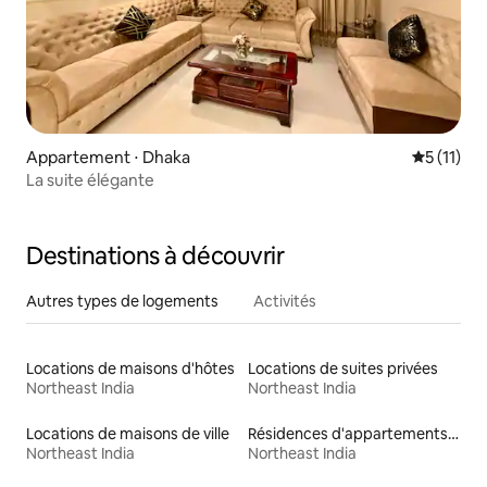
Appartement ⋅ Dhaka
Évaluatio
5 (11)
La suite élégante
Destinations à découvrir
Autres types de logements
Activités
Locations de maisons d'hôtes
Locations de suites privées
Northeast India
Northeast India
Locations de maisons de ville
Résidences d'appartements en location
Northeast India
Northeast India