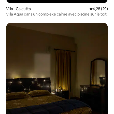
Villa ⋅ Calcutta
Évaluation mo
4,28 (29)
Villa Aqua dans un complexe calme avec piscine sur le toit.