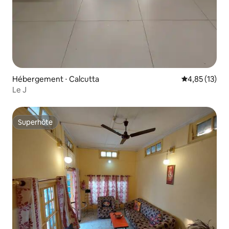
Hébergement ⋅ Calcutta
Évaluation mo
4,85 (13)
Le J
Superhôte
Superhôte