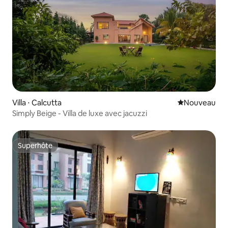
Villa ⋅ Calcutta
Nouvel hébe
Nouveau
Simply Beige - Villa de luxe avec jacuzzi
Superhôte
Superhôte