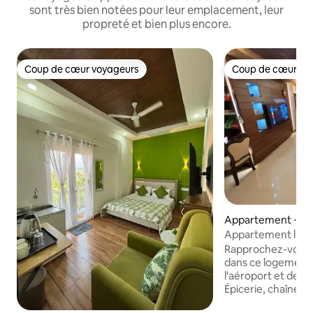
sont très bien notées pour leur emplacement, leur
propreté et bien plus encore.
Coup de cœur voyageurs
Coup de cœur vo
Coup de cœur voyageurs
Coup de cœur vo
Appartement ⋅ D
Appartement luxue
Rapprochez-vous d
dans ce logement f
l'aéroport et de t
Épicerie, chaînes 
d'alimentation à 