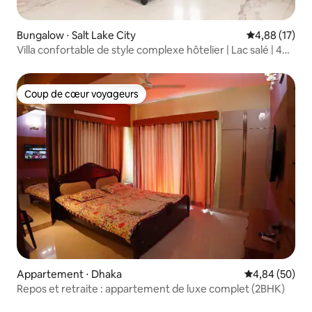
Bungalow ⋅ Salt Lake City
Évaluation mo
4,88 (17)
Villa confortable de style complexe hôtelier | Lac salé | 4
chambres
Coup de cœur voyageurs
Coup de cœur voyageurs
Appartement ⋅ Dhaka
Évaluation mo
4,84 (50)
Repos et retraite : appartement de luxe complet (2BHK)