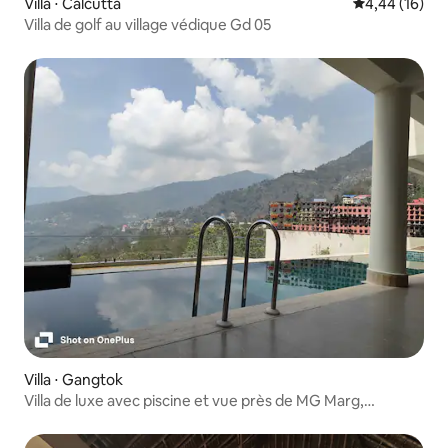
Villa ⋅ Calcutta
Évaluation mo
4,44 (16)
Villa de golf au village védique Gd 05
Villa ⋅ Gangtok
Villa de luxe avec piscine et vue près de MG Marg,
Gangtok