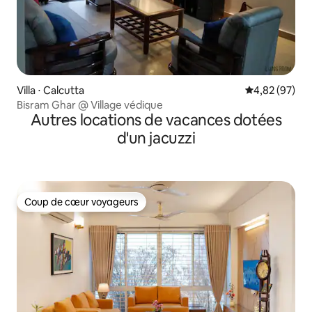
Villa ⋅ Calcutta
Évaluation mo
4,82 (97)
Bisram Ghar @ Village védique
Autres locations de vacances dotées
d'un jacuzzi
Coup de cœur voyageurs
Coup de cœur voyageurs