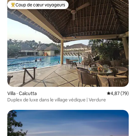
Coup de cœur voyageurs
Coups de cœur voyageurs les plus appréciés
Villa ⋅ Calcutta
Évaluation mo
4,87 (79)
Duplex de luxe dans le village védique | Verdure