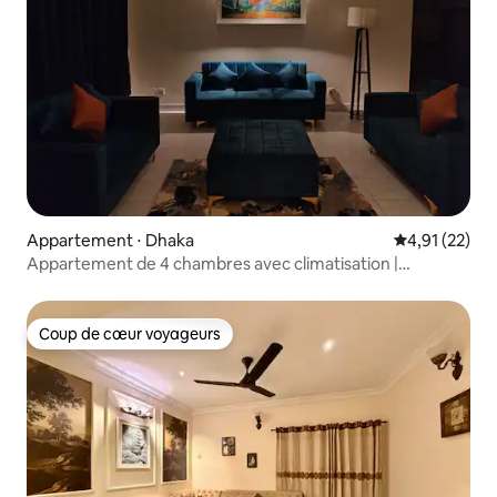
Appartement ⋅ Dhaka
Évaluation mo
4,91 (22)
Appartement de 4 chambres avec climatisation |
Dhanmondi
Coup de cœur voyageurs
Coup de cœur voyageurs