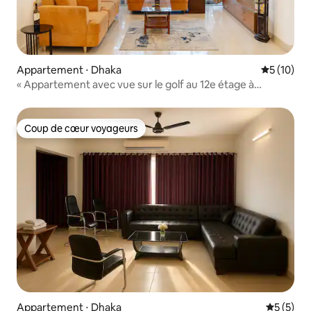
Appartement ⋅ Dhaka
Évaluation
5 (10)
« Appartement avec vue sur le golf au 12e étage à
Banani »
Coup de cœur voyageurs
Coup de cœur voyageurs
Appartement ⋅ Dhaka
Évaluatio
5 (5)