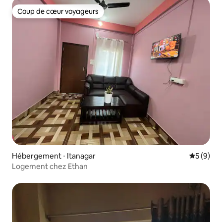
Coup de cœur voyageurs
Coup de cœur voyageurs
Hébergement ⋅ Itanagar
Évaluatio
5 (9)
Logement chez Ethan