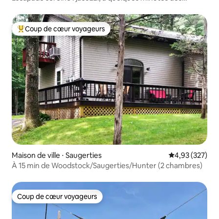
sentiers/du ski
Coup de cœur voyageurs
Coups de cœur voyageurs les plus appréciés
Maison de ville ⋅ Saugerties
Évaluation moy
4,93 (327)
À 15 min de Woodstock/Saugerties/Hunter (2 chambres)
Coup de cœur voyageurs
Coup de cœur voyageurs