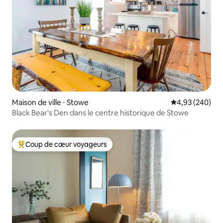
Maison de ville ⋅ Stowe
Évaluation moy
4,93 (240)
Black Bear's Den dans le centre historique de Stowe
Coup de cœur voyageurs
Coups de cœur voyageurs les plus appréciés