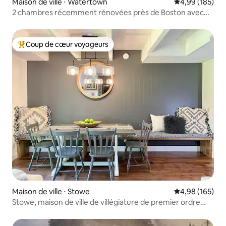
Maison de ville ⋅ Watertown
Évaluation moy
4,99 (185)
2 chambres récemment rénovées près de Boston avec
parking !
Coup de cœur voyageurs
Coups de cœur voyageurs les plus appréciés
Maison de ville ⋅ Stowe
Évaluation moy
4,98 (165)
Stowe, maison de ville de villégiature de premier ordre
récemment rénovée