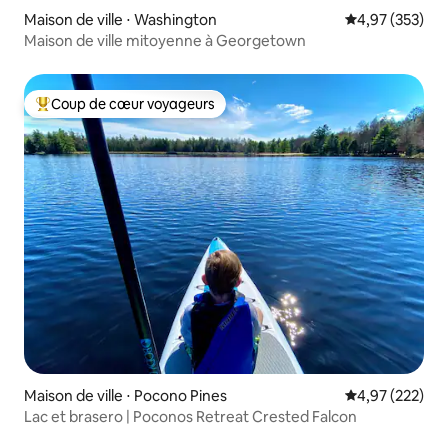
Maison de ville ⋅ Washington
Évaluation moy
4,97 (353)
Maison de ville mitoyenne à Georgetown
Coup de cœur voyageurs
Coups de cœur voyageurs les plus appréciés
Maison de ville ⋅ Pocono Pines
Évaluation moy
4,97 (222)
Lac et brasero | Poconos Retreat Crested Falcon