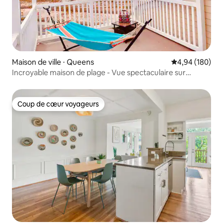
Maison de ville ⋅ Queens
Évaluation moy
4,94 (180)
Incroyable maison de plage - Vue spectaculaire sur
l'océan !
Coup de cœur voyageurs
Coup de cœur voyageurs