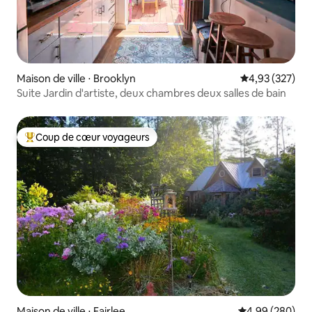
Maison de ville ⋅ Brooklyn
Évaluation moy
4,93 (327)
Suite Jardin d'artiste, deux chambres deux salles de bain
Coup de cœur voyageurs
Coups de cœur voyageurs les plus appréciés
Maison de ville ⋅ Fairlee
Évaluation moy
4,99 (280)