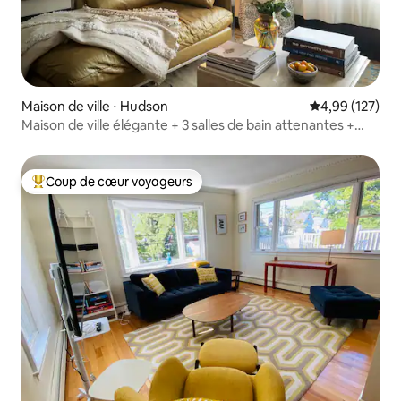
Maison de ville ⋅ Hudson
Évaluation moy
4,99 (127)
Maison de ville élégante + 3 salles de bain attenantes +
centrale
Coup de cœur voyageurs
Coups de cœur voyageurs les plus appréciés