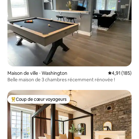
Maison de ville ⋅ Washington
Évaluation moy
4,91 (185)
Belle maison de 3 chambres récemment rénovée !
Coup de cœur voyageurs
Coups de cœur voyageurs les plus appréciés