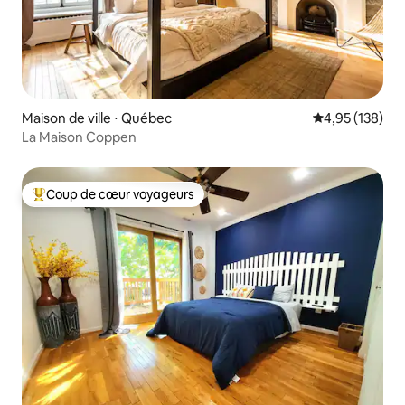
Maison de ville ⋅ Québec
Évaluation moy
4,95 (138)
La Maison Coppen
Coup de cœur voyageurs
Coups de cœur voyageurs les plus appréciés