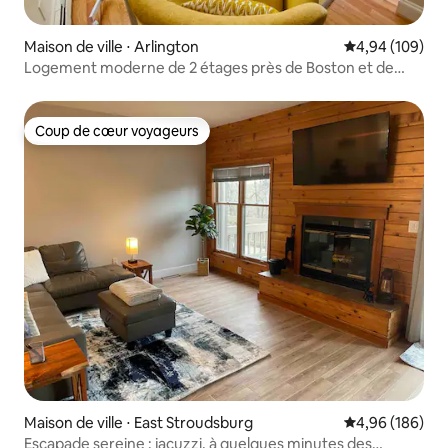
Maison de ville ⋅ Arlington
Évaluation moy
4,94 (109)
Logement moderne de 2 étages près de Boston et de
Harvard
Coup de cœur voyageurs
Coup de cœur voyageurs
Maison de ville ⋅ East Stroudsburg
Évaluation moy
4,96 (186)
Escapade sereine : jacuzzi, à quelques minutes des