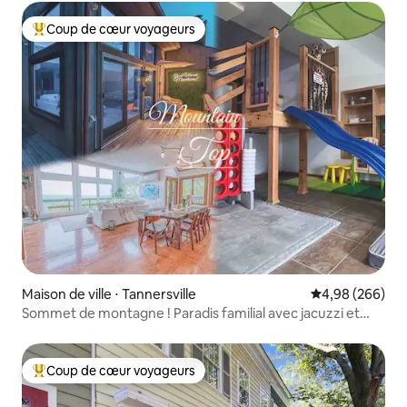
Coup de cœur voyageurs
Coups de cœur voyageurs les plus appréciés
Maison de ville ⋅ Tannersville
Évaluation moy
4,98 (266)
Sommet de montagne ! Paradis familial avec jacuzzi et
salle de jeux
Coup de cœur voyageurs
Coups de cœur voyageurs les plus appréciés