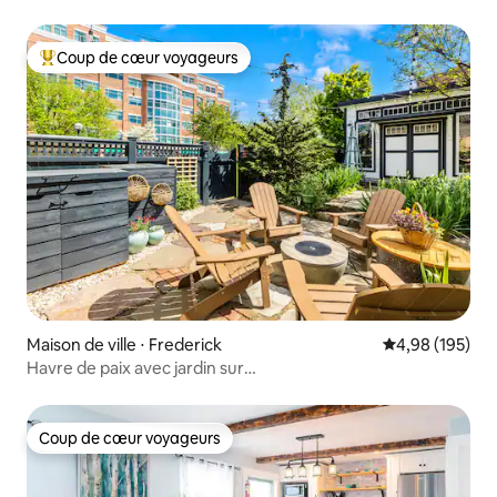
Coup de cœur voyageurs
Coups de cœur voyageurs les plus appréciés
Maison de ville ⋅ Frederick
Évaluation moy
4,98 (195)
Havre de paix avec jardin sur
Carroll Creek + stationnement gratuit !
Coup de cœur voyageurs
Coup de cœur voyageurs