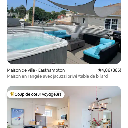
Maison de ville ⋅ Easthampton
Évaluation moy
4,86 (365)
Maison en rangée avec jacuzzi privé/table de billard
Coup de cœur voyageurs
Coups de cœur voyageurs les plus appréciés