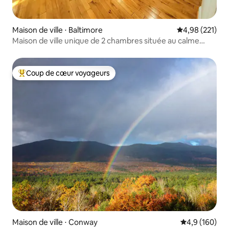
Maison de ville ⋅ Baltimore
Évaluation moy
4,98 (221)
Maison de ville unique de 2 chambres située au calme
dans la ville.
Coup de cœur voyageurs
Coups de cœur voyageurs les plus appréciés
Maison de ville ⋅ Conway
Évaluation mo
4,9 (160)