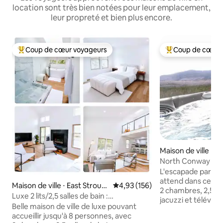
location sont très bien notées pour leur emplacement,
leur propreté et bien plus encore.
Coup de cœur voyageurs
Coup de cœur 
Coups de cœur voyageurs les plus appréciés
Coups de cœur vo
Maison de ville ⋅ 
North Conway : cou
sur la montagne et
L'escapade parfai
attend dans cet 
Maison de ville ⋅ East Stroud
Évaluation moyenne sur la base 
4,93 (156)
2 chambres, 2,5 sa
sburg
Luxe 2 lits/2,5 salles de bain :
jacuzzi et télévisi
8 personnes, petit déjeuner/ski/vues
Belle maison de ville de luxe pouvant
dessus de la forêt
accueillir jusqu'à 8 personnes, avec
Mountain face aux