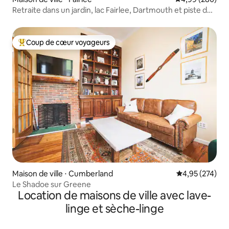
Retraite dans un jardin, lac Fairlee, Dartmouth et piste de
ski
Coup de cœur voyageurs
Coups de cœur voyageurs les plus appréciés
Maison de ville ⋅ Cumberland
Évaluation moy
4,95 (274)
Le Shadoe sur Greene
Location de maisons de ville avec lave-
linge et sèche-linge