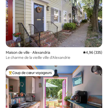
Maison de ville ⋅ Alexandria
Évaluation moy
4,96 (335)
Le charme de la vieille ville d'Alexandrie
Coup de cœur voyageurs
Coups de cœur voyageurs les plus appréciés