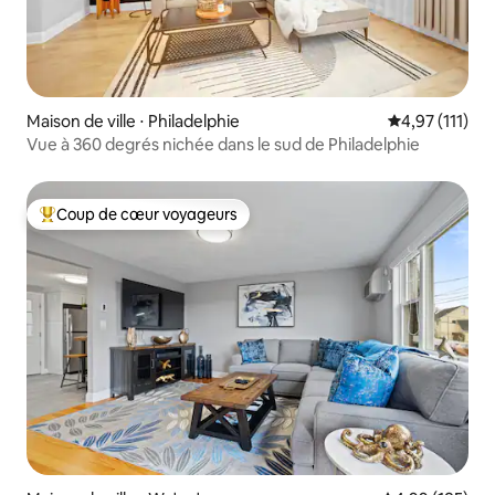
Maison de ville ⋅ Philadelphie
Évaluation mo
4,97 (111)
Vue à 360 degrés nichée dans le sud de Philadelphie
Coup de cœur voyageurs
Coups de cœur voyageurs les plus appréciés