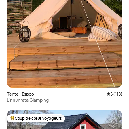
Tente ⋅ Espoo
Évaluation 
5 (113)
Linnunrata Glamping
Coup de cœur voyageurs
Coups de cœur voyageurs les plus appréciés