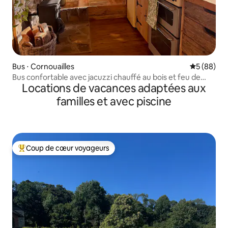
Bus ⋅ Cornouailles
Évaluation
5 (88)
Bus confortable avec jacuzzi chauffé au bois et feu de
Locations de vacances adaptées aux
bois
familles et avec piscine
Coup de cœur voyageurs
Coups de cœur voyageurs les plus appréciés