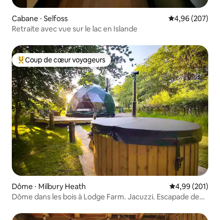
Cabane ⋅ Selfoss
Évaluation moy
4,96 (207)
Retraite avec vue sur le lac en Islande
Coup de cœur voyageurs
Coups de cœur voyageurs les plus appréciés
Dôme ⋅ Milbury Heath
Évaluation moy
4,99 (201)
Dôme dans les bois à Lodge Farm. Jacuzzi. Escapade de
luxe.