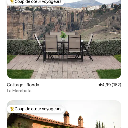
Coup de cœur voyageurs
Coups de cœur voyageurs les plus appréciés
Cottage ⋅ Ronda
Évaluation moy
4,99 (162)
La Marabulla
Coup de cœur voyageurs
Coups de cœur voyageurs les plus appréciés