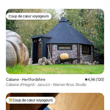
Coup de cœur voyageurs
Coup de cœur voyageurs
Cabane ⋅ Hertfordshire
Évaluation moy
4,96 (120)
Cabane d'Hagrid - Jacuzzi - Warner Bros. Studio
Coup de cœur voyageurs
Coups de cœur voyageurs les plus appréciés