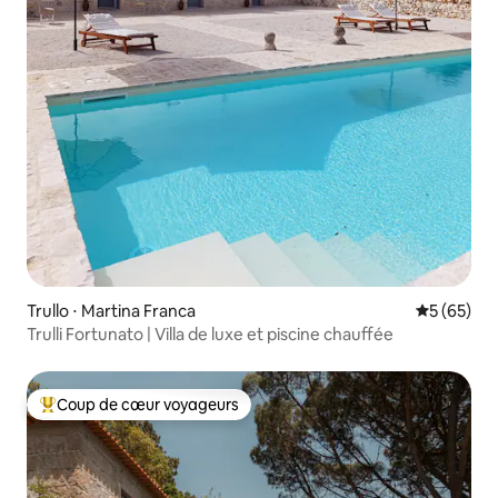
Trullo ⋅ Martina Franca
Évaluation
5 (65)
Trulli Fortunato | Villa de luxe et piscine chauffée
Coup de cœur voyageurs
Coups de cœur voyageurs les plus appréciés