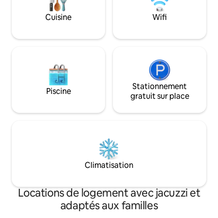
09/2026) et deux
Cuisine
Wifi
Nous disposons d'u
terrasse (utilisat
supplémentaires).
Stationnement
Piscine
gratuit sur place
Climatisation
Locations de logement avec jacuzzi et
adaptés aux familles