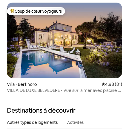
Coup de cœur voyageurs
Coups de cœur voyageurs les plus appréciés
Villa ⋅ Bertinoro
Évaluation mo
4,98 (81)
VILLA DE LUXE BELVEDERE - Vue sur la mer avec piscine et
spa
Destinations à découvrir
Autres types de logements
Activités