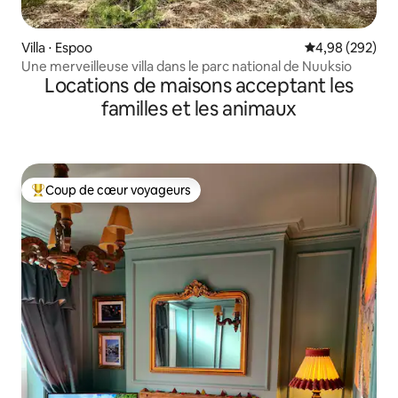
Villa ⋅ Espoo
Évaluation moy
4,98 (292)
Une merveilleuse villa dans le parc national de Nuuksio
Locations de maisons acceptant les
familles et les animaux
Coup de cœur voyageurs
Coups de cœur voyageurs les plus appréciés