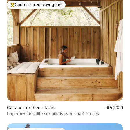
Coup de cœur voyageurs
Coups de cœur voyageurs les plus appréciés
Cabane perchée ⋅ Talais
Évaluation 
5 (202)
Logement insolite sur pilotis avec spa 4 étoiles