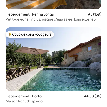
Hébergement ⋅ Penha Longa
Évaluation 
5 (169)
Petit-déjeuner inclus, piscine d'eau salée, bain extérieur
Coup de cœur voyageurs
Coups de cœur voyageurs les plus appréciés
Hébergement ⋅ Porto
Évaluation mo
4,98 (86)
Maison Pont d'Espindo