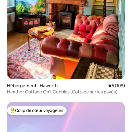
Hébergement ⋅ Haworth
Évaluation 
5 (109)
Heather Cottage On't Cobbles (Cottage sur les pavés)
Coup de cœur voyageurs
Coups de cœur voyageurs les plus appréciés