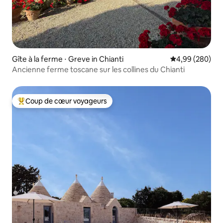
Gîte à la ferme ⋅ Greve in Chianti
Évaluation moy
4,99 (280)
Ancienne ferme toscane sur les collines du Chianti
Coup de cœur voyageurs
Coups de cœur voyageurs les plus appréciés