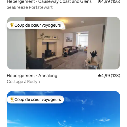
Hébergement ⋅ Causeway Coast and Glens
Évaluation moy
4,99 (156)
SeaBreeze Portstewart
Coup de cœur voyageurs
Coups de cœur voyageurs les plus appréciés
Hébergement ⋅ Annalong
Évaluation moy
4,99 (128)
Cottage à Roslyn
Coup de cœur voyageurs
Coups de cœur voyageurs les plus appréciés