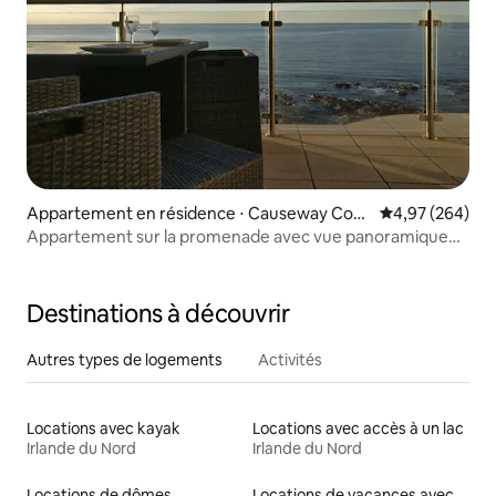
Appartement en résidence ⋅ Causeway Coas
Évaluation moy
4,97 (264)
t and Glens
Appartement sur la promenade avec vue panoramique
sur la mer
Destinations à découvrir
Autres types de logements
Activités
Locations avec kayak
Locations avec accès à un lac
Irlande du Nord
Irlande du Nord
Locations de dômes
Locations de vacances avec piscine