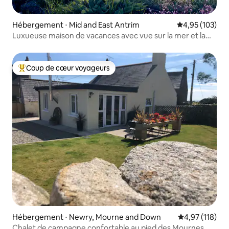
Hébergement ⋅ Mid and East Antrim
Évaluation moy
4,95 (103)
Luxueuse maison de vacances avec vue sur la mer et la
campagne
Coup de cœur voyageurs
Coups de cœur voyageurs les plus appréciés
Hébergement ⋅ Newry, Mourne and Down
Évaluation moy
4,97 (118)
Chalet de campagne confortable au pied des Mournes