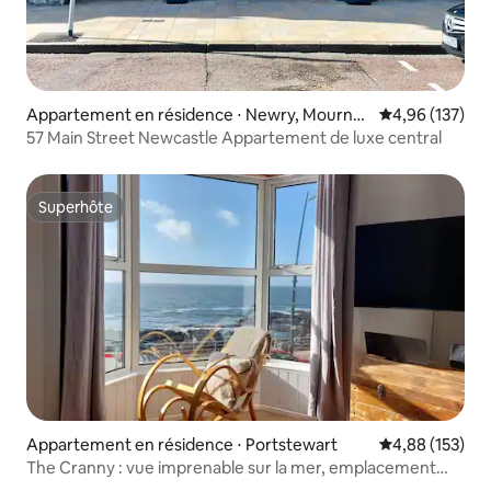
Appartement en résidence ⋅ Newry, Mourne
Évaluation moy
4,96 (137)
and Down
57 Main Street Newcastle Appartement de luxe central
Superhôte
Superhôte
Appartement en résidence ⋅ Portstewart
Évaluation moy
4,88 (153)
The Cranny : vue imprenable sur la mer, emplacement
central