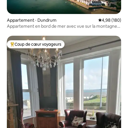
Appartement ⋅ Dundrum
Évaluation moy
4,98 (180)
Appartement en bord de mer avec vue sur la montagne
et jardin
Coup de cœur voyageurs
Coups de cœur voyageurs les plus appréciés