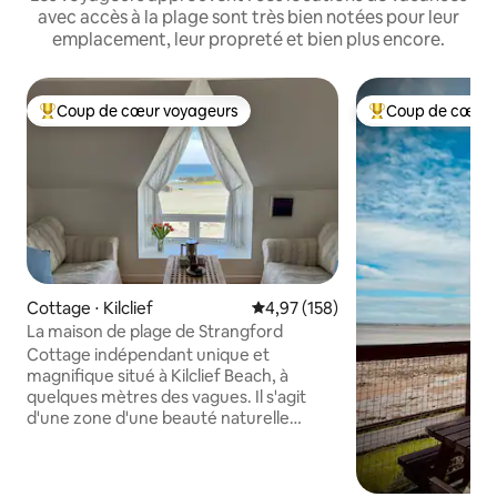
avec accès à la plage sont très bien notées pour leur
emplacement, leur propreté et bien plus encore.
Coup de cœur voyageurs
Coup de cœur 
Coups de cœur voyageurs les plus appréciés
Coups de cœur vo
Cottage ⋅ Kilclief
Évaluation moyenne sur la base 
4,97 (158)
La maison de plage de Strangford
Cottage indépendant unique et
magnifique situé à Kilclief Beach, à
quelques mètres des vagues. Il s'agit
d'une zone d'une beauté naturelle
exceptionnelle située près de
Strangford – profitez des sports
nautiques (en particulier de la natation),