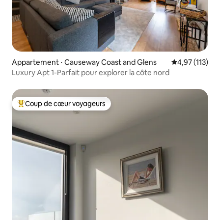
Appartement ⋅ Causeway Coast and Glens
Évaluation moy
4,97 (113)
Luxury Apt 1-Parfait pour explorer la côte nord
Coup de cœur voyageurs
Coups de cœur voyageurs les plus appréciés