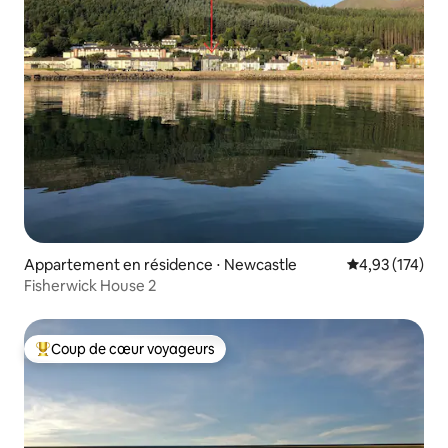
Appartement en résidence ⋅ Newcastle
Évaluation moy
4,93 (174)
Fisherwick House 2
Coup de cœur voyageurs
Coups de cœur voyageurs les plus appréciés