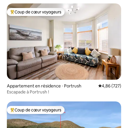
Coup de cœur voyageurs
Coups de cœur voyageurs les plus appréciés
Appartement en résidence ⋅ Portrush
Évaluation moy
4,86 (727)
Escapade à Portrush !
Coup de cœur voyageurs
Coups de cœur voyageurs les plus appréciés