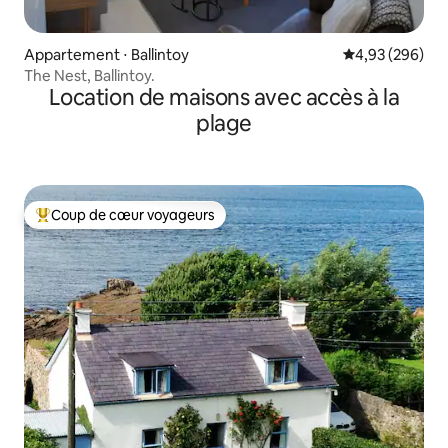
Appartement ⋅ Ballintoy
Évaluation moy
4,93 (296)
The Nest, Ballintoy.
Location de maisons avec accès à la
plage
Coup de cœur voyageurs
Coups de cœur voyageurs les plus appréciés