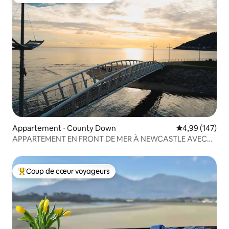
Coups de cœur voyageurs les plus appréciés
Appartement ⋅ County Down
Évaluation moy
4,99 (147)
APPARTEMENT EN FRONT DE MER À NEWCASTLE AVEC
WIFI ET STATIONNEMENT
Coup de cœur voyageurs
Coups de cœur voyageurs les plus appréciés