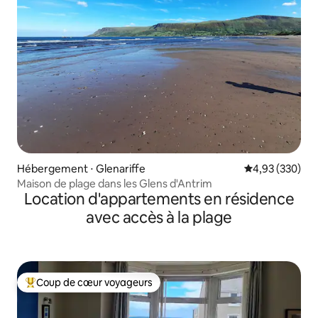
Hébergement ⋅ Glenariffe
Évaluation moy
4,93 (330)
Maison de plage dans les Glens d'Antrim
Location d'appartements en résidence
avec accès à la plage
Coup de cœur voyageurs
Coups de cœur voyageurs les plus appréciés