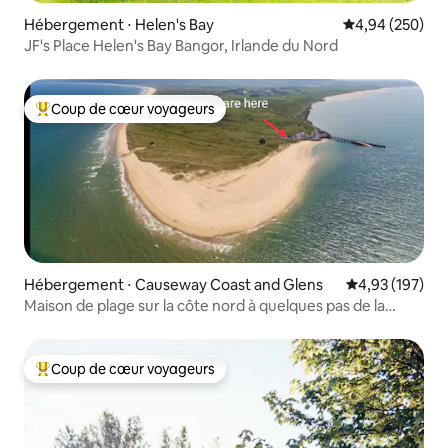
Hébergement ⋅ Helen's Bay
Évaluation moy
4,94 (250)
JF's Place Helen's Bay Bangor, Irlande du Nord
Coup de cœur voyageurs
Coups de cœur voyageurs les plus appréciés
Hébergement ⋅ Causeway Coast and Glens
Évaluation moy
4,93 (197)
Maison de plage sur la côte nord à quelques pas de la
plage
Coup de cœur voyageurs
Coups de cœur voyageurs les plus appréciés