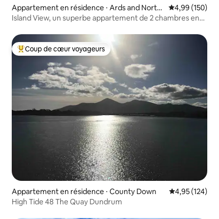
Appartement en résidence ⋅ Ards and North
Évaluation moy
4,99 (150)
Down
Island View, un superbe appartement de 2 chambres en
bord de mer
Coup de cœur voyageurs
Coups de cœur voyageurs les plus appréciés
Appartement en résidence ⋅ County Down
Évaluation moy
4,95 (124)
High Tide 48 The Quay Dundrum