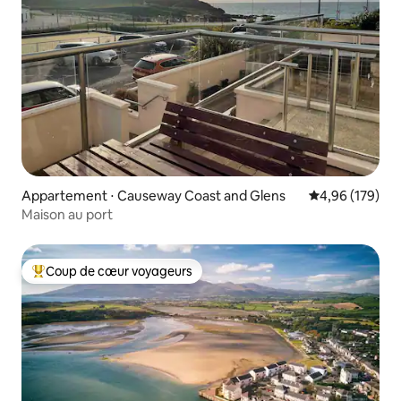
Appartement ⋅ Causeway Coast and Glens
Évaluation moy
4,96 (179)
Maison au port
Coup de cœur voyageurs
Coups de cœur voyageurs les plus appréciés