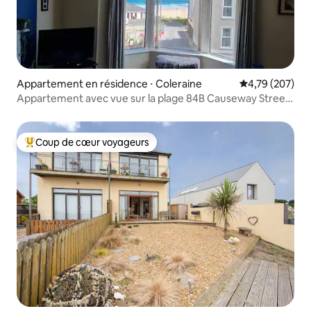
Appartement en résidence ⋅ Coleraine
Évaluation moy
4,79 (207)
Appartement avec vue sur la plage 84B Causeway Street
Portrush
Coup de cœur voyageurs
Coups de cœur voyageurs les plus appréciés