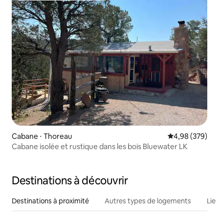
Cabane ⋅ Thoreau
Évaluation moy
4,98 (379)
Cabane isolée et rustique dans les bois Bluewater LK
Destinations à découvrir
Destinations à proximité
Autres types de logements
Lie