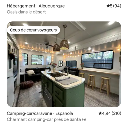
Hébergement ⋅ Albuquerque
Évaluation
5 (94)
Oasis dans le désert
Coup de cœur voyageurs
Coup de cœur voyageurs
Camping-car/caravane ⋅ Española
Évaluation moy
4,94 (210)
Charmant camping-car près de Santa Fe