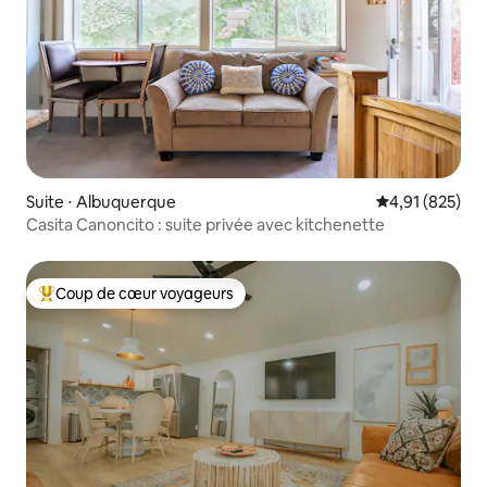
Suite ⋅ Albuquerque
Évaluation moy
4,91 (825)
Casita Canoncito : suite privée avec kitchenette
Coup de cœur voyageurs
Coups de cœur voyageurs les plus appréciés