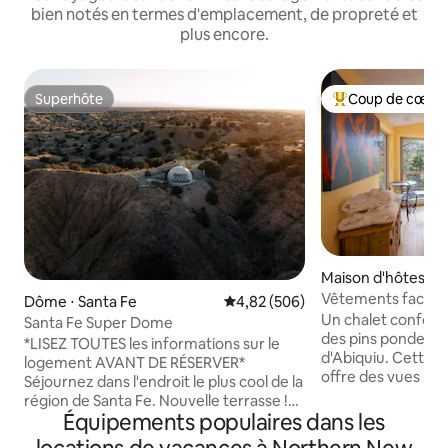
bien notés en termes d'emplacement, de propreté et
plus encore.
Superhôte
Coup de cœur 
Superhôte
Coups de cœur vo
Maison d'hôtes ⋅ 
Vêtements faculta
Dôme ⋅ Santa Fe
Évaluation moyenne sur la base 
4,82 (506)
perchée Coyote »
Un chalet conforta
Santa Fe Super Dome
des pins ponderosa
*LISEZ TOUTES les informations sur le
d'Abiquiu. Cette retraite en montagne
logement AVANT DE RÉSERVER*
offre des vues pa
Séjournez dans l'endroit le plus cool de la
fenêtres et la terr
région de Santa Fe. Nouvelle terrasse !
borde la forêt nat
Équipements populaires dans les
Dôme de glamping sur 8 hectares privés
Poleo Creek est à
au milieu de canyons anciens, juste au