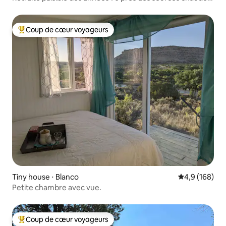
de San Antonio
Coup de cœur voyageurs
Coups de cœur voyageurs les plus appréciés
Tiny house ⋅ Blanco
Évaluation mo
4,9 (168)
Petite chambre avec vue.
Coup de cœur voyageurs
Coups de cœur voyageurs les plus appréciés