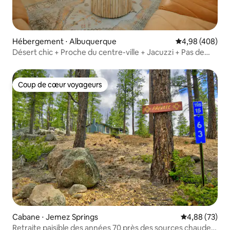
Hébergement ⋅ Albuquerque
Évaluation moy
4,98 (408)
Désert chic + Proche du centre-ville + Jacuzzi + Pas de
frais pour animaux de compagnie !
Coup de cœur voyageurs
Coup de cœur voyageurs
Cabane ⋅ Jemez Springs
Évaluation mo
4,88 (73)
Retraite paisible des années 70 près des sources chaudes