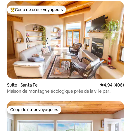
Coup de cœur voyageurs
Coups de cœur voyageurs les plus appréciés
Suite ⋅ Santa Fe
Évaluation moy
4,94 (406)
Maison de montagne écologique près de la ville par
McDant LLC
Coup de cœur voyageurs
Coup de cœur voyageurs