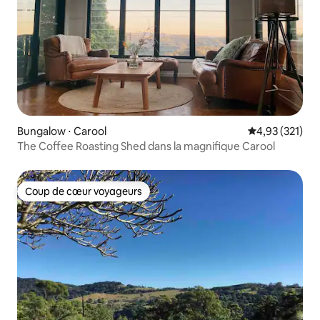
Bungalow ⋅ Carool
Évaluation moy
4,93 (321)
The Coffee Roasting Shed dans la magnifique Carool
Coup de cœur voyageurs
Coup de cœur voyageurs