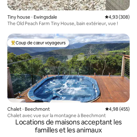
Tiny house ⋅ Ewingsdale
Évaluation moy
4,93 (308)
The Old Peach Farm Tiny House, bain extérieur, vue !
Coup de cœur voyageurs
Coups de cœur voyageurs les plus appréciés
Chalet ⋅ Beechmont
Évaluation moy
4,98 (455)
Chalet avec vue sur la montagne à Beechmont
Locations de maisons acceptant les
familles et les animaux