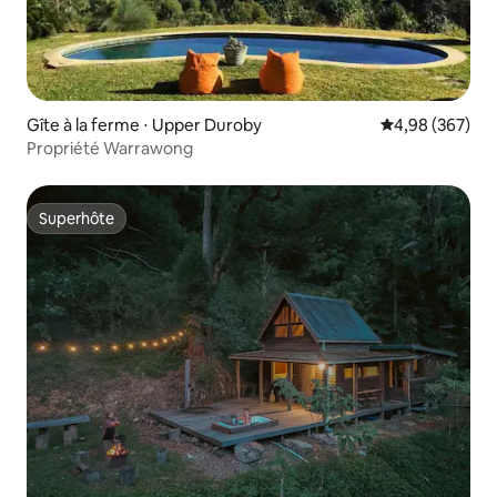
Gîte à la ferme ⋅ Upper Duroby
Évaluation moy
4,98 (367)
Propriété Warrawong
Superhôte
Superhôte