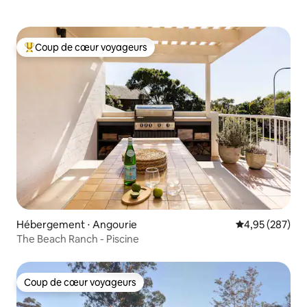
Coup de cœur voyageurs
Coups de cœur voyageurs les plus appréciés
Hébergement ⋅ Angourie
Évaluation moy
4,95 (287)
The Beach Ranch - Piscine
Coup de cœur voyageurs
Coup de cœur voyageurs