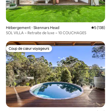
Hébergement ⋅ Skennars Head
Évaluation 
5 (138)
SOL VILLA ~ Retraite de luxe ~ 10 COUCHAGES
Coup de cœur voyageurs
Coup de cœur voyageurs