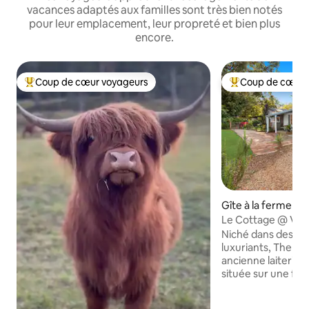
vacances adaptés aux familles sont très bien notés
pour leur emplacement, leur propreté et bien plus
encore.
Coup de cœur voyageurs
Coup de cœur 
Coups de cœur voyageurs les plus appréciés
Coups de cœur vo
Gîte à la ferme ⋅ 
Le Cottage @ Vin
Niché dans des jar
luxuriants, The Co
ancienne laiterie 
située sur une fe
dans les collines d
Byron Bay. Avec s