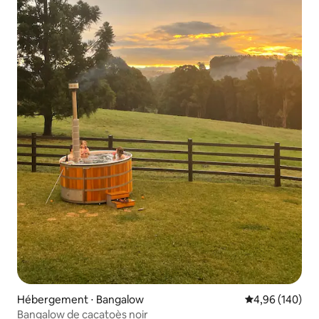
Hébergement ⋅ Bangalow
Évaluation moy
4,96 (140)
Bangalow de cacatoès noir