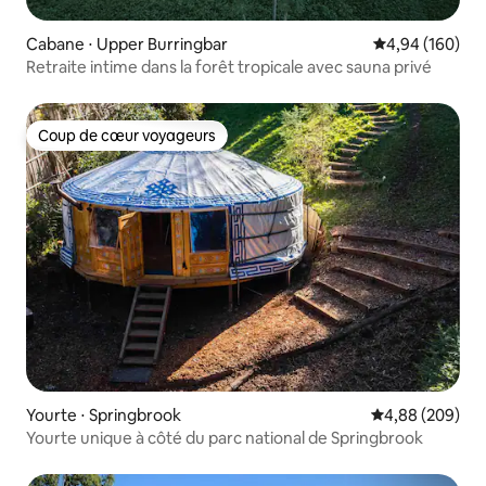
Cabane ⋅ Upper Burringbar
Évaluation moy
4,94 (160)
Retraite intime dans la forêt tropicale avec sauna privé
Coup de cœur voyageurs
Coup de cœur voyageurs
Yourte ⋅ Springbrook
Évaluation moy
4,88 (209)
Yourte unique à côté du parc national de Springbrook