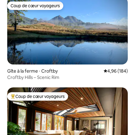
Coup de cœur voyageurs
Coup de cœur voyageurs
Gîte à la ferme ⋅ Croftby
Évaluation moy
4,96 (184)
Croftby Hills – Scenic Rim
Coup de cœur voyageurs
Coups de cœur voyageurs les plus appréciés