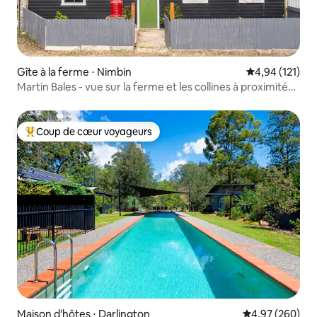
Gîte à la ferme ⋅ Nimbin
Évaluation moy
4,94 (121)
Martin Bales - vue sur la ferme et les collines à proximité
de la ville
Coup de cœur voyageurs
Coups de cœur voyageurs les plus appréciés
Maison d'hôtes ⋅ Darlington
Évaluation moy
4,97 (260)