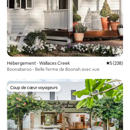
Hébergement ⋅ Wallaces Creek
Évaluation 
5 (238)
Boonabaroo - Belle ferme de Boonah avec vue
Coup de cœur voyageurs
Coup de cœur voyageurs