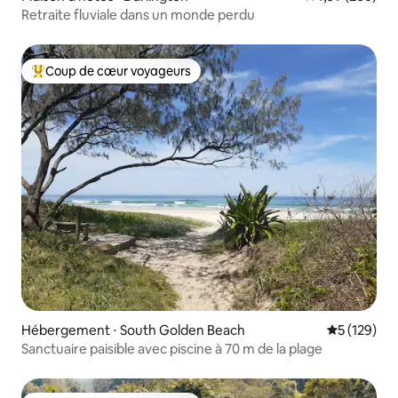
Retraite fluviale dans un monde perdu
Coup de cœur voyageurs
Coups de cœur voyageurs les plus appréciés
Hébergement ⋅ South Golden Beach
Évaluation 
5 (129)
Sanctuaire paisible avec piscine à 70 m de la plage