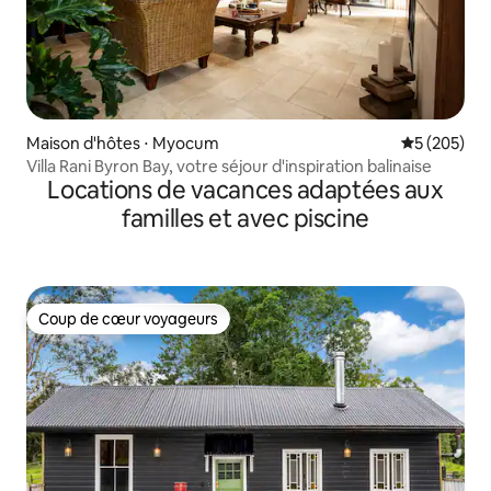
Maison d'hôtes ⋅ Myocum
Évaluation 
5 (205)
Villa Rani Byron Bay, votre séjour d'inspiration balinaise
Locations de vacances adaptées aux
familles et avec piscine
Coup de cœur voyageurs
Coup de cœur voyageurs