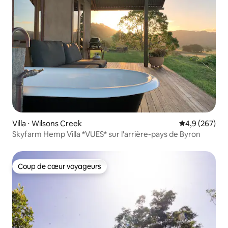
Villa ⋅ Wilsons Creek
Évaluation mo
4,9 (267)
Skyfarm Hemp Villa *VUES* sur l'arrière-pays de Byron
Coup de cœur voyageurs
Coup de cœur voyageurs