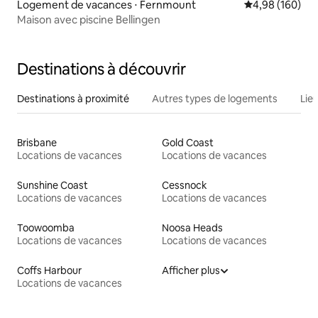
Logement de vacances ⋅ Fernmount
Évaluation moy
4,98 (160)
Maison avec piscine Bellingen
Destinations à découvrir
Destinations à proximité
Autres types de logements
Lie
Brisbane
Gold Coast
Locations de vacances
Locations de vacances
Sunshine Coast
Cessnock
Locations de vacances
Locations de vacances
Toowoomba
Noosa Heads
Locations de vacances
Locations de vacances
Coffs Harbour
Afficher plus
Locations de vacances