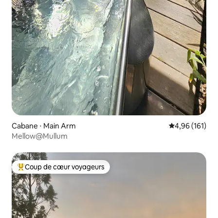
Cabane ⋅ Main Arm
Évaluation moy
4,96 (161)
Mellow@Mullum
Coup de cœur voyageurs
Coups de cœur voyageurs les plus appréciés