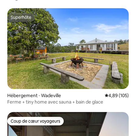
Superhôte
Superhôte
Hébergement ⋅ Wadeville
Évaluation moy
4,89 (105)
Ferme + tiny home avec sauna + bain de glace
Coup de cœur voyageurs
Coup de cœur voyageurs