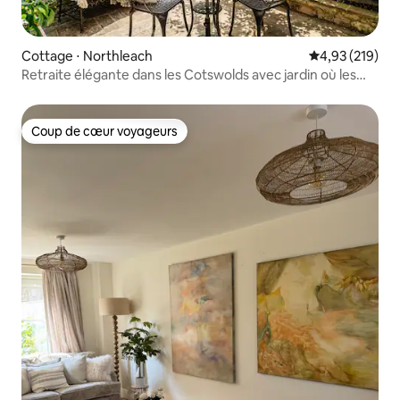
Cottage ⋅ Northleach
Évaluation moy
4,93 (219)
Retraite élégante dans les Cotswolds avec jardin où les
chiens sont acceptés
Coup de cœur voyageurs
Coup de cœur voyageurs