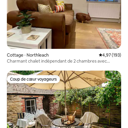
Cottage ⋅ Northleach
Évaluation moy
4,97 (193)
Charmant chalet indépendant de 2 chambres avec
2 salles de bains
Coup de cœur voyageurs
Coup de cœur voyageurs