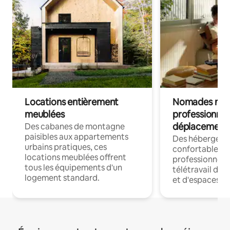
Locations entièrement
Nomades num
meublées
professionnel
déplacement
Des cabanes de montagne
paisibles aux appartements
Des hébergem
urbains pratiques, ces
confortables p
locations meublées offrent
professionnels
tous les équipements d'un
télétravail dis
logement standard.
et d'espaces de