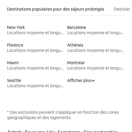
Destinations populaires pour des séjours prolongés
Destinati
New York
Barcelone
Locations moyenne et longue durée
Locations moyenne et longue durée
Florence
Athènes
Locations moyenne et longue durée
Locations moyenne et longue durée
Miami
Montréal
Locations moyenne et longue durée
Locations moyenne et longue durée
Seattle
Afficher plus
Locations moyenne et longue durée
* Des exclusions peuvent s'appliquer en fonction des zones
géographiques et des logements.