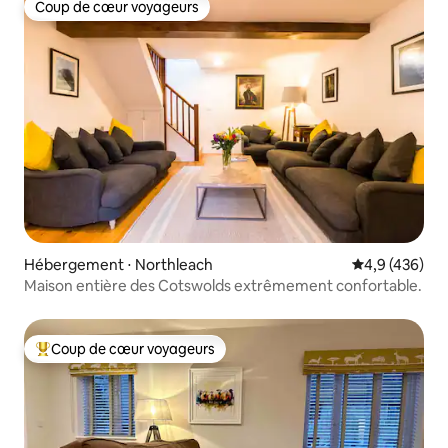
Coup de cœur voyageurs
Coup de cœur voyageurs
Hébergement ⋅ Northleach
Évaluation mo
4,9 (436)
Maison entière des Cotswolds extrêmement confortable.
Coup de cœur voyageurs
Coups de cœur voyageurs les plus appréciés