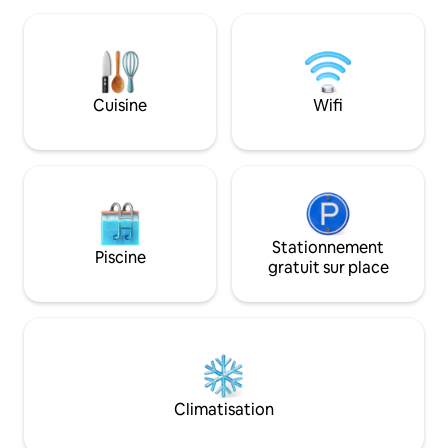
de l'eau, du parc 
l'emblématique et venteuse Door
sentiers et de la m
County Scenic Byway, du ferry de
Vous profiterez d
Washington Island, du Newport State
aquatiques pour to
Park, de la pêche à Gills Rock et du
immense terrasse a
centre-ville de Sister Bay. La nuit,
Cuisine
Wifi
manger pour 8 per
découvrez nos nuits étoilées à couper le
salon extérieur et
souffle avec une clarté exceptionnelle.
l'eau.
La retraite parfaite pour le confort, la
nature et la détente paisible.
Stationnement
Piscine
gratuit sur place
Climatisation