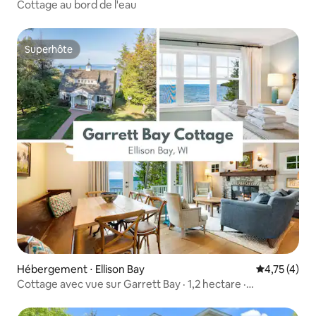
Cottage au bord de l'eau
Superhôte
Superhôte
Hébergement ⋅ Ellison Bay
Évaluation m
4,75 (4)
Cottage avec vue sur Garrett Bay · 1,2 hectare ·
Cheminée