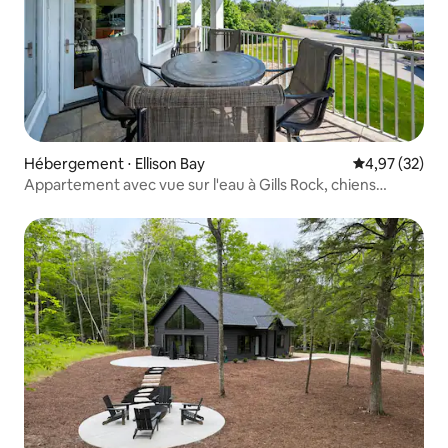
Hébergement ⋅ Ellison Bay
Évaluation mo
4,97 (32)
Appartement avec vue sur l'eau à Gills Rock, chiens
bienvenus