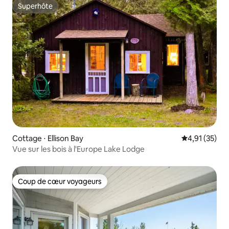
Superhôte
Superhôte
Cottage ⋅ Ellison Bay
Évaluation mo
4,91 (35)
Vue sur les bois à l'Europe Lake Lodge
Coup de cœur voyageurs
Coup de cœur voyageurs