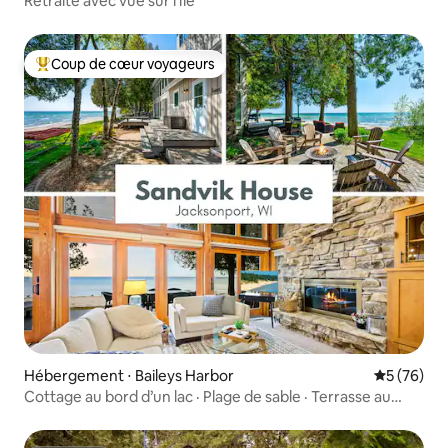
Retraite avec vue sur l'île
Coup de cœur voyageurs
Coups de cœur voyageurs les plus appréciés
Hébergement ⋅ Baileys Harbor
Évaluation
5 (76)
Cottage au bord d’un lac · Plage de sable · Terrasse au
bord de l’eau