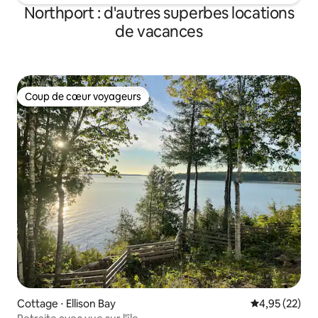
Northport : d'autres superbes locations
de vacances
Coup de cœur voyageurs
Coup de cœur voyageurs
Cottage ⋅ Ellison Bay
Évaluation mo
4,95 (22)