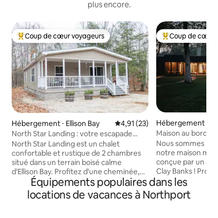
plus encore.
Coup de cœur voyageurs
Coup de cœur 
Coups de cœur voyageurs les plus appréciés
Coups de cœur vo
Hébergement ⋅ Cl
Hébergement ⋅ Ellison Bay
Évaluation moyenne sur la base
4,91 (23)
Maison au bord du
North Star Landing : votre escapade
Door, à 50 min du
tranquille dans le comté de Door
Nous sommes ravi
North Star Landing est un chalet
notre maison mode
confortable et rustique de 2 chambres
conçue par un arch
situé dans un terrain boisé calme
Clay Banks ! Profitez de la sérénité, de la
d'Ellison Bay. Profitez d'une cheminée,
Équipements populaires dans les
vue imprenable sur
d'une connexion Wi-Fi rapide, d'un
depuis une terrass
anneau de feu de camp et d'un bar à
locations de vacances à Northport
grandes fenêtres 
café/thé approvisionné. Peut accueillir
la maison. Adopte
6 personnes avec un canapé-lit queen
lent, profitez de
size. À quelques minutes de