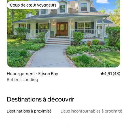
Coup de cœur voyageurs
Coup de cœur voyageurs
Hébergement ⋅ Ellison Bay
Évaluation mo
4,91 (43)
Butler's Landing
Destinations à découvrir
Destinations à proximité
Lieux incontournables à proximité