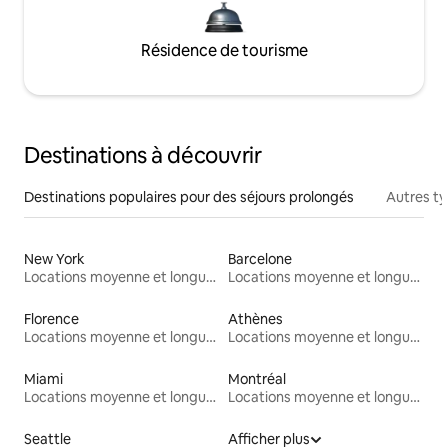
Résidence de tourisme
Destinations à découvrir
Destinations populaires pour des séjours prolongés
Autres t
New York
Barcelone
Locations moyenne et longue durée
Locations moyenne et longue durée
Florence
Athènes
Locations moyenne et longue durée
Locations moyenne et longue durée
Miami
Montréal
Locations moyenne et longue durée
Locations moyenne et longue durée
Seattle
Afficher plus