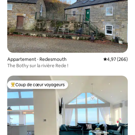
Appartement ⋅ Redesmouth
Évaluation moy
4,97 (266)
The Bothy sur la rivière Rede !
Coup de cœur voyageurs
Coups de cœur voyageurs les plus appréciés