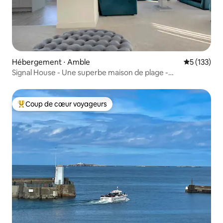
Hébergement ⋅ Amble
Évaluation 
5 (133)
Signal House - Une superbe maison de plage -
Construction 2020
Coup de cœur voyageurs
Coups de cœur voyageurs les plus appréciés