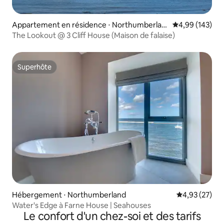
Appartement en résidence ⋅ Northumberlan
Évaluation moy
4,99 (143)
d
The Lookout @ 3 Cliff House (Maison de falaise)
Superhôte
Superhôte
Hébergement ⋅ Northumberland
Évaluation mo
4,93 (27)
Water's Edge à Farne House | Seahouses
Le confort d'un chez-soi et des tarifs