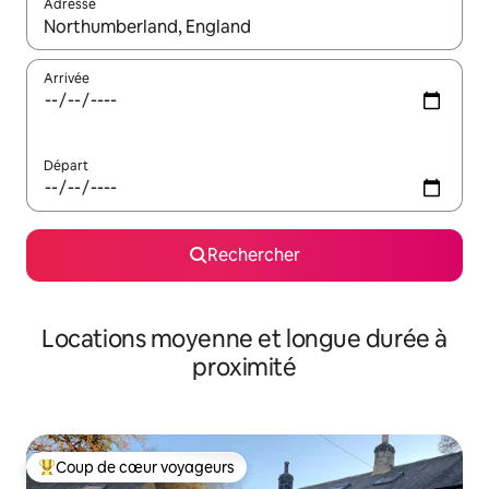
Adresse
Lorsque les résultats s'affichent, utilisez les flèches vers le hau
Arrivée
Départ
Rechercher
Locations moyenne et longue durée à
proximité
Coup de cœur voyageurs
Coups de cœur voyageurs les plus appréciés