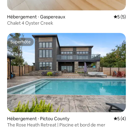
Hébergement ⋅ Gaspereaux
Évaluatio
5 (5)
Chalet 4 Oyster Creek
Superhôte
Superhôte
Hébergement ⋅ Pictou County
Évaluatio
5 (4)
The Rose Heath Retreat | Piscine et bord de mer