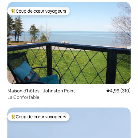
Coup de cœur voyageurs
Coups de cœur voyageurs les plus appréciés
Maison d'hôtes ⋅ Johnston Point
Évaluation moy
4,99 (310)
La Confortable
Coup de cœur voyageurs
Coups de cœur voyageurs les plus appréciés