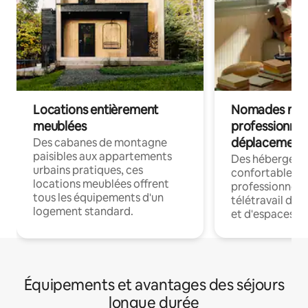
Locations entièrement
Nomades num
meublées
professionnel
déplacement
Des cabanes de montagne
paisibles aux appartements
Des hébergem
urbains pratiques, ces
confortables p
locations meublées offrent
professionnels
tous les équipements d'un
télétravail dis
logement standard.
et d'espaces de
Équipements et avantages des séjours
longue durée