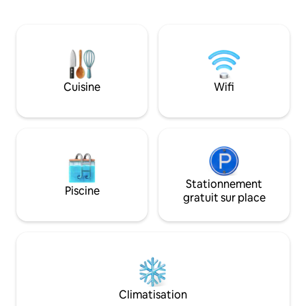
6 lits simples) 2,5 
le télétravail. Couchage 5 avec lit queen
couchages Quai pri
size, lits superposés et lit jumeau. Un
de sport Jardin pl
porche avec moustiquaire, des braseros,
lac) Foyer extéri
un hamac, un barbecue et des jeux de
issue À 0,6 mile d'un point d'accès aux
jardin vous attendent à l'extérieur. Les
eaux publiques En 
lacs, les parcs et les sentiers à proximité
rapport au parc d'
Cuisine
Wifi
offrent du plaisir toute l'année. Garage
10 minutes de Ne
avec vélos, équipement de pêche,
de Spicer À moins
kayaks et plus encore fournis.
Minneapolis À moins de 2,5 heures de
Fargo
Stationnement
Piscine
gratuit sur place
Climatisation