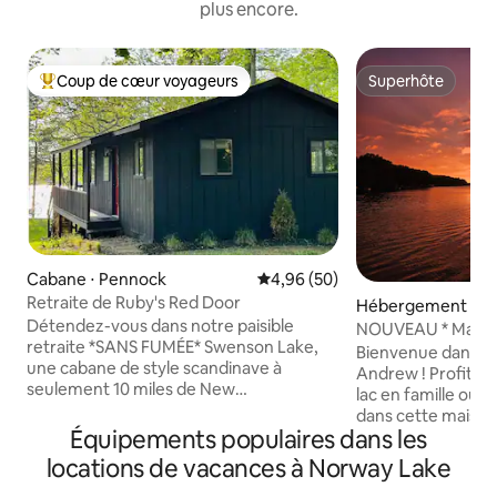
plus encore.
Coup de cœur voyageurs
Superhôte
Coups de cœur voyageurs les plus appréciés
Superhôte
Cabane ⋅ Pennock
Évaluation moyenne sur la base
4,96 (50)
Retraite de Ruby's Red Door
Hébergement ⋅ N
Détendez-vous dans notre paisible
NOUVEAU * Maison
retraite *SANS FUMÉE* Swenson Lake,
du lac avec 5 cham
Bienvenue dans la 
une cabane de style scandinave à
jeux/salle de sport
Andrew ! Profitez 
seulement 10 miles de New
lac en famille ou e
London/Spicer. Profitez de 150 pieds de
dans cette maiso
bord de lac privé avec quai. La cuisine/le
Équipements populaires dans les
ouverte toute l'ann
salon/la salle à manger offrent une vue
Andrew à New Lon
locations de vacances à Norway Lake
imprenable sur le lac, un poêle à bois
Minnesota. 5 chambres (3 lits King Size,
confortable et une connexion Wi-Fi pour