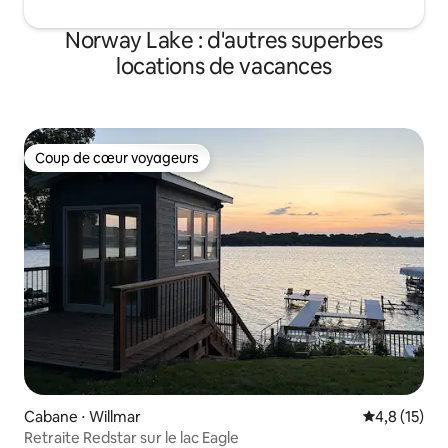
Norway Lake : d'autres superbes
locations de vacances
Coup de cœur voyageurs
Coup de cœur voyageurs
Cabane ⋅ Willmar
Évaluation m
4,8 (15)
Retraite Redstar sur le lac Eagle