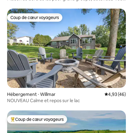
toute l'année !
Coup de cœur voyageurs
Coup de cœur voyageurs
Hébergement ⋅ Willmar
Évaluation mo
4,93 (46)
NOUVEAU Calme et repos sur le lac
Coup de cœur voyageurs
Coups de cœur voyageurs les plus appréciés