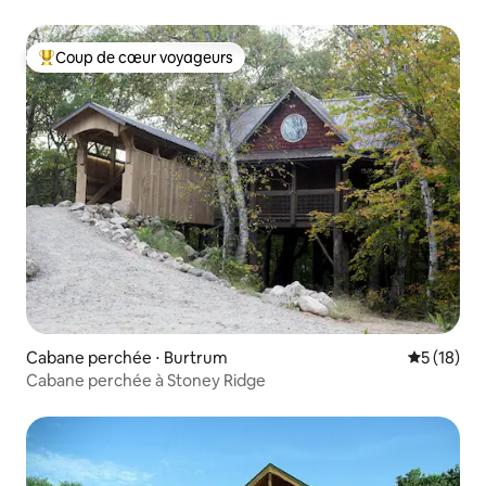
Coup de cœur voyageurs
Coups de cœur voyageurs les plus appréciés
Cabane perchée ⋅ Burtrum
Évaluation
5 (18)
Cabane perchée à Stoney Ridge