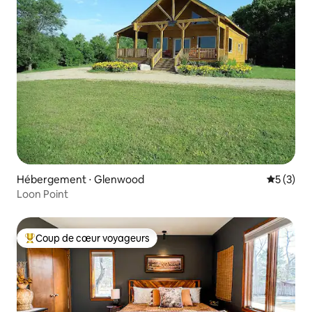
Hébergement ⋅ Glenwood
Évaluatio
5 (3)
Loon Point
Coup de cœur voyageurs
Coups de cœur voyageurs les plus appréciés