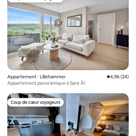
Coup de cœur voyageurs
Appartement ⋅ Lillehammer
Évaluation mo
4,96 (24)
Appartement panoramique à Søre Ål
Coup de cœur voyageurs
Coup de cœur voyageurs