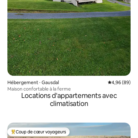
Hébergement ⋅ Gausdal
Évaluation mo
4,96 (89)
Maison confortable à la ferme
Locations d'appartements avec
climatisation
Coup de cœur voyageurs
Coups de cœur voyageurs les plus appréciés