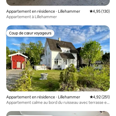
Appartement en résidence ⋅ Lillehammer
Évaluation moy
4,95 (130)
Appartement à Lillehammer
Coup de cœur voyageurs
Coup de cœur voyageurs
Appartement en résidence ⋅ Lillehammer
Évaluation moy
4,92 (251)
Appartement calme au bord du ruisseau avec terrasse et
parking