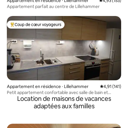
Appartement en résidence ⋅ Lillehammer
Évaluation moy
4,93 (153)
Appartement parfait au centre de Lillehammer
Coup de cœur voyageurs
Coups de cœur voyageurs les plus appréciés
Appartement en résidence ⋅ Lillehammer
Évaluation moy
4,91 (141)
Petit appartement confortable avec salle de bain et
Location de maisons de vacances
cuisine neuves
adaptées aux familles