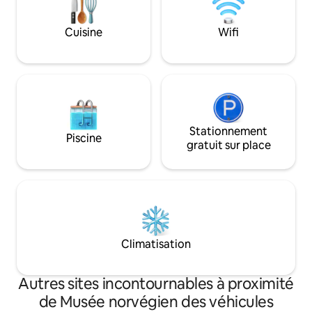
d'une mezzanine, d'une salle de bain
moderne avec douche à l'italienne et
Cuisine
Wifi
d'un salon spacieux avec cheminée. Un
sauna privé avec vue offre un bien-être
supplémentaire.
Stationnement
Piscine
gratuit sur place
Climatisation
Autres sites incontournables à proximité
de Musée norvégien des véhicules