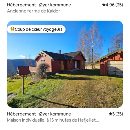
Hébergement ⋅ Øyer kommune
Évaluation mo
4,96 (25)
Ancienne ferme de Kaldor
Coup de cœur voyageurs
Coups de cœur voyageurs les plus appréciés
Hébergement ⋅ Øyer kommune
Évaluation
5 (35)
Maison individuelle, à 15 minutes de Hafjell et
Hunderfossen.