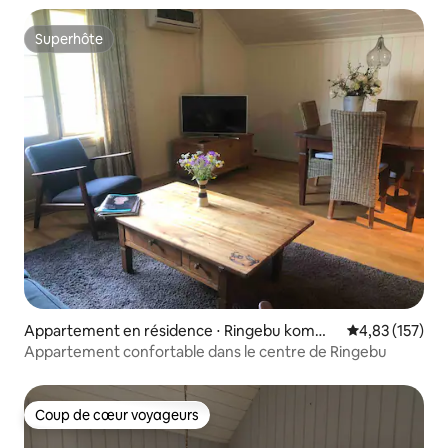
Superhôte
Superhôte
Appartement en résidence ⋅ Ringebu kommu
Évaluation moy
4,83 (157)
ne
Appartement confortable dans le centre de Ringebu
Coup de cœur voyageurs
Coup de cœur voyageurs