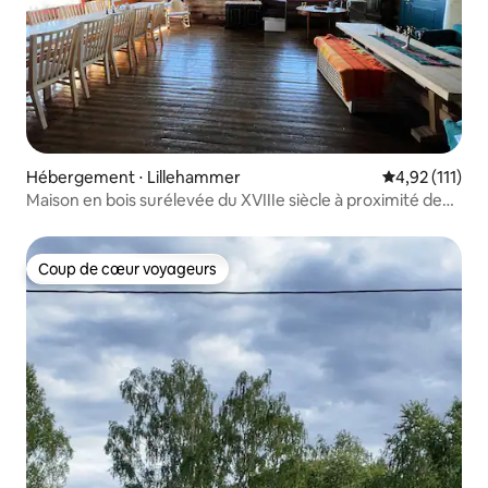
Hébergement ⋅ Lillehammer
Évaluation mo
4,92 (111)
Maison en bois surélevée du XVIIIe siècle à proximité de
tout
Coup de cœur voyageurs
Coup de cœur voyageurs