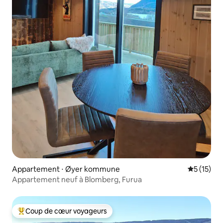
Appartement ⋅ Øyer kommune
Évaluation
5 (15)
Appartement neuf à Blomberg, Furua
Coup de cœur voyageurs
Coups de cœur voyageurs les plus appréciés