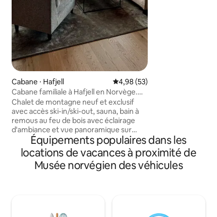
Gudbrandsdalslåg
avec de très bonn
d'ensoleillement. 
jacuzzi chauffé au
vue. Le chalet all
ambiance chaleure
niveau et bons lit
pistes pour le ski a
ainsi qu'au pied de
Cabane ⋅ Hafjell
Évaluation moyenne sur la base
4,98 (53)
été. Idéal pour les 
Cabane familiale à Hafjell en Norvège.
séjours de détent
Au pied des pistes.
Chalet de montagne neuf et exclusif
Cheminée, grande
avec accès ski-in/ski-out, sauna, bain à
magnifiques couch
remous au feu de bois avec éclairage
l'année.
d'ambiance et vue panoramique sur
Équipements populaires dans les
Hafjell. Idéal pour les familles, les
groupes d'amis et les amateurs de ski qui
locations de vacances à proximité de
veulent des vacances confortables et
Musée norvégien des véhicules
luxueuses. Courte distance des pistes
alpines et des grands sentiers de ski de
fond – ici vous pourrez profiter du
paysage magique de la montagne juste
devant la porte. Le cottage dispose de
quatre chambres avec un total de 10 lits,