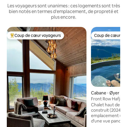
Les voyageurs sont unanimes : ces logements sont très
bien notés en termes d'emplacement, de propreté et
plus encore.
Coup de cœur voyageurs
Coup de cœur vo
Coups de cœur voyageurs les plus appréciés
Coup de cœur vo
Cabane ⋅ Øyer k
Front Row Hafjell -
pied des pistes
Chalet haut de 
construit (2024), 
emplacement uniq
d'une vue panoram
montagnes, les val