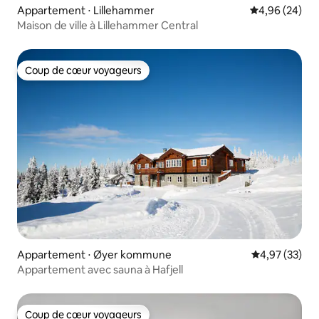
Appartement ⋅ Lillehammer
Évaluation mo
4,96 (24)
Maison de ville à Lillehammer Central
Coup de cœur voyageurs
Coup de cœur voyageurs
Appartement ⋅ Øyer kommune
Évaluation mo
4,97 (33)
Appartement avec sauna à Hafjell
Coup de cœur voyageurs