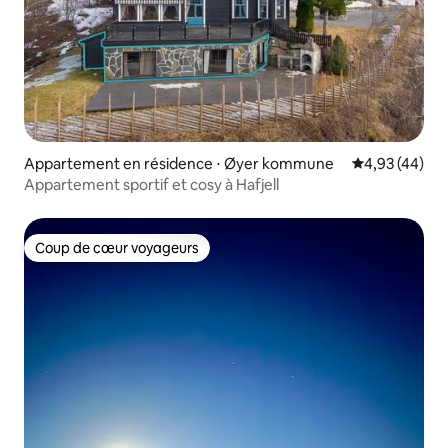
Appartement en résidence ⋅ Øyer kommune
Évaluation mo
4,93 (44)
Appartement sportif et cosy à Hafjell
Coup de cœur voyageurs
Coup de cœur voyageurs