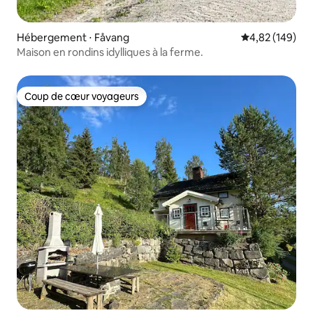
Hébergement ⋅ Fåvang
Évaluation moy
4,82 (149)
Maison en rondins idylliques à la ferme.
Coup de cœur voyageurs
Coup de cœur voyageurs