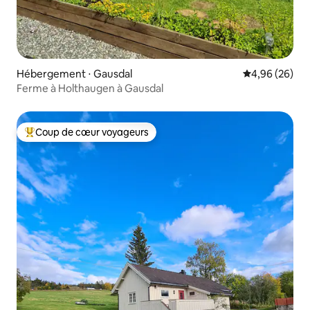
Hébergement ⋅ Gausdal
Évaluation mo
4,96 (26)
Ferme à Holthaugen à Gausdal
Coup de cœur voyageurs
Coups de cœur voyageurs les plus appréciés