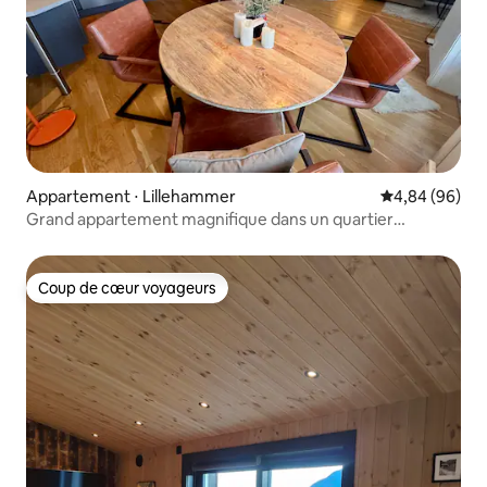
Appartement ⋅ Lillehammer
Évaluation mo
4,84 (96)
Grand appartement magnifique dans un quartier
agréable, avec un hangar à skis
Coup de cœur voyageurs
Coup de cœur voyageurs