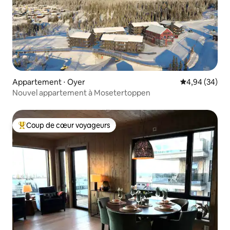
Appartement ⋅ Oyer
Évaluation mo
4,94 (34)
Nouvel appartement à Mosetertoppen
Coup de cœur voyageurs
Coups de cœur voyageurs les plus appréciés