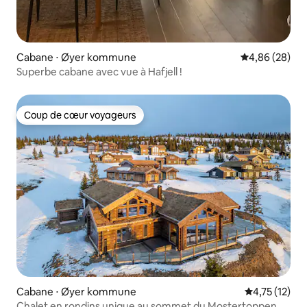
Cabane ⋅ Øyer kommune
Évaluation mo
4,86 (28)
Superbe cabane avec vue à Hafjell !
Coup de cœur voyageurs
Coup de cœur voyageurs
Cabane ⋅ Øyer kommune
Évaluation mo
4,75 (12)
Chalet en rondins unique au sommet du Mostertoppen.