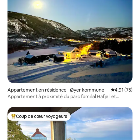
Appartement en résidence ⋅ Øyer kommune
Évaluation mo
4,91 (75)
Appartement à proximité du parc familial Hafjell et
Hunderfossen
Coup de cœur voyageurs
Coups de cœur voyageurs les plus appréciés