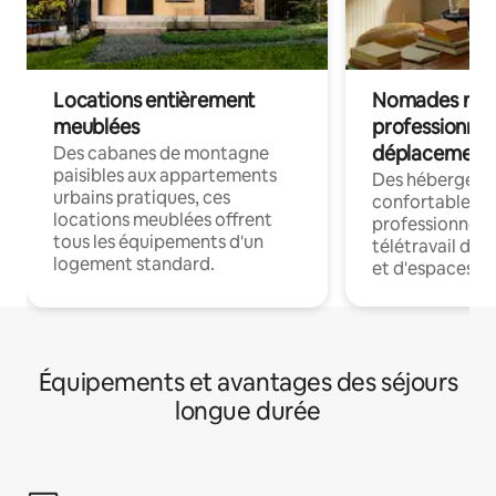
Locations entièrement
Nomades num
meublées
professionnel
déplacement
Des cabanes de montagne
paisibles aux appartements
Des hébergem
urbains pratiques, ces
confortables p
locations meublées offrent
professionnels
tous les équipements d'un
télétravail dis
logement standard.
et d'espaces de
Équipements et avantages des séjours
longue durée