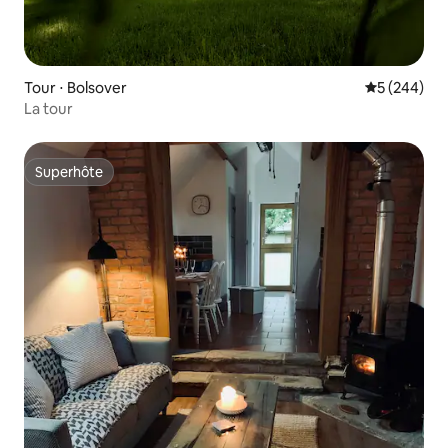
Tour ⋅ Bolsover
Évaluation 
5 (244)
La tour
Superhôte
Superhôte