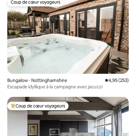
Coup de cœur voyageurs
Coup de cœur voyageurs
Bungalow ⋅ Nottinghamshire
Évaluation moy
4,95 (253)
Escapade idyllique à la campagne avec jacuzzi
Coup de cœur voyageurs
Coups de cœur voyageurs les plus appréciés