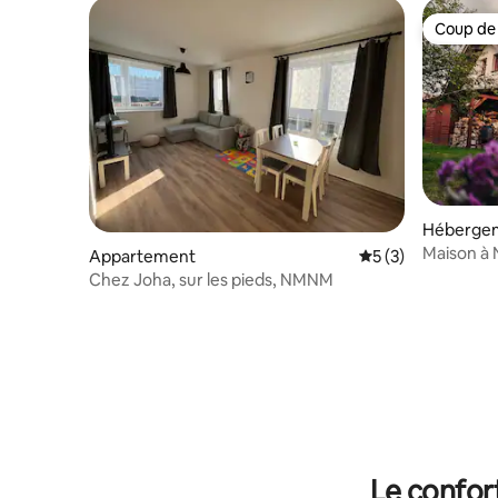
Coup de
Coup de
Héberge
Maison à 
Appartement
Évaluation moyenn
5 (3)
Chez Joha, sur les pieds, NMNM
Le confor