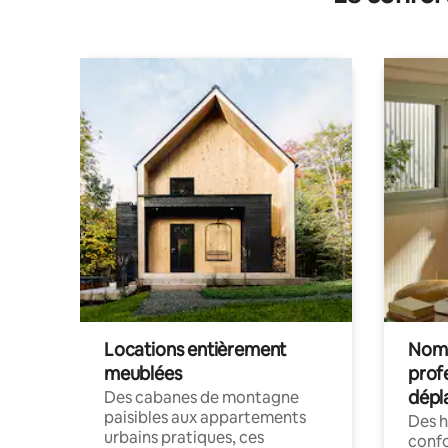
Locations entièrement
Noma
meublées
prof
dépl
Des cabanes de montagne
paisibles aux appartements
Des 
urbains pratiques, ces
confo