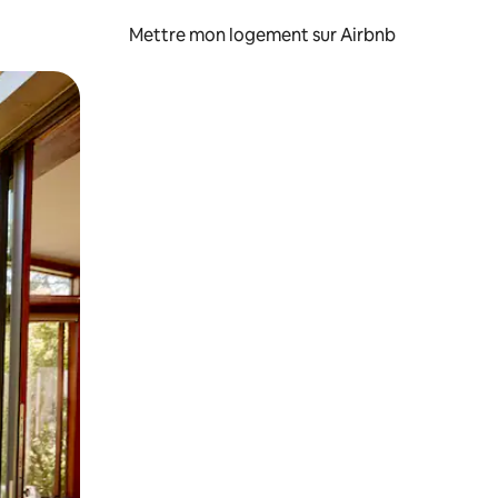
Mettre mon logement sur Airbnb
sant glisser.