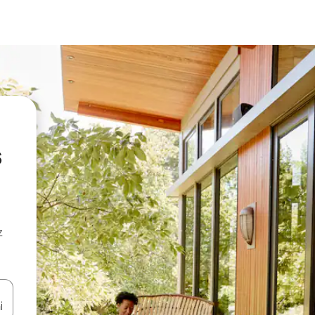
s
z
hes vers le haut et vers le bas pour les parcourir ou en appuyant et en fai