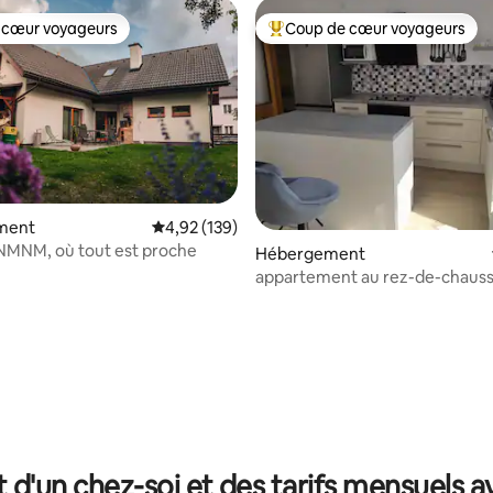
 cœur voyageurs
Coup de cœur voyageurs
 cœur voyageurs
Coups de cœur voyageurs les p
ment
Évaluation moyenne sur la base de 139 comme
4,92 (139)
NMNM, où tout est proche
e sur la base de 3 commentaires : 5 sur 5
Hébergement
appartement au rez-de-chauss
maison de campagne à Hlinsko
t d'un chez-soi et des tarifs mensuels 