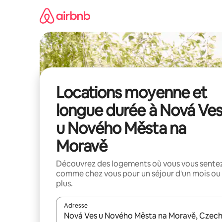
Aller
directement
au
contenu
Locations moyenne et
longue durée à Nová Ve
u Nového Města na
Moravě
Découvrez des logements où vous vous sente
comme chez vous pour un séjour d'un mois ou
plus.
Adresse
Lorsque les résultats s'affichent, utilisez les flèc