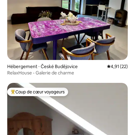
Hébergement ⋅ České Budějovice
Évaluation mo
4,91 (22)
RelaxHouse - Galerie de charme
Coup de cœur voyageurs
Coups de cœur voyageurs les plus appréciés