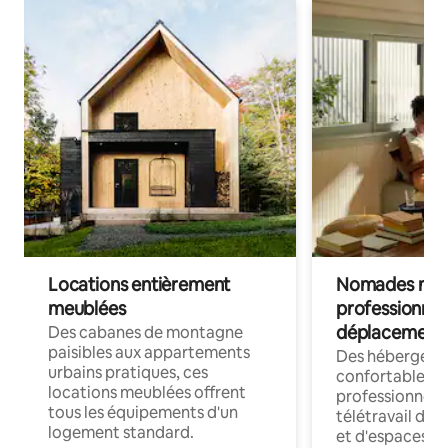
Locations entièrement
Nomades num
meublées
professionnel
déplacement
Des cabanes de montagne
paisibles aux appartements
Des hébergem
urbains pratiques, ces
confortables p
locations meublées offrent
professionnels
tous les équipements d'un
télétravail dis
logement standard.
et d'espaces de