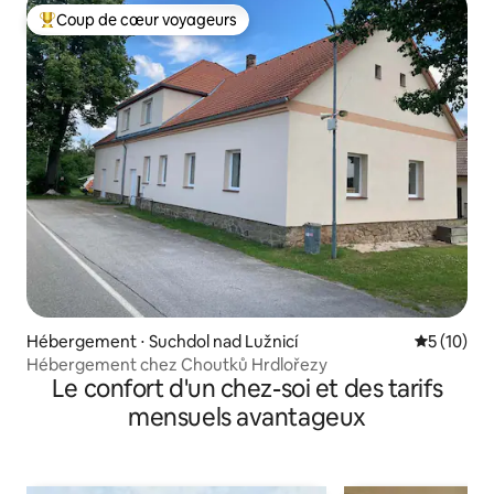
Coup de cœur voyageurs
Coups de cœur voyageurs les plus appréciés
Hébergement ⋅ Suchdol nad Lužnicí
Évaluation
5 (10)
Hébergement chez Choutků Hrdlořezy
Le confort d'un chez-soi et des tarifs
mensuels avantageux