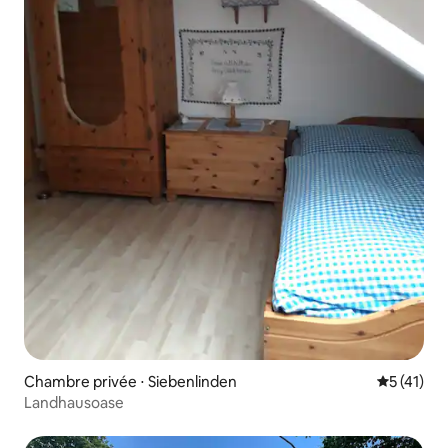
Chambre privée ⋅ Siebenlinden
Évaluation
5 (41)
Landhausoase