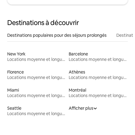
Destinations à découvrir
Destinations populaires pour des séjours prolongés
Destinati
New York
Barcelone
Locations moyenne et longue durée
Locations moyenne et longue durée
Florence
Athènes
Locations moyenne et longue durée
Locations moyenne et longue durée
Miami
Montréal
Locations moyenne et longue durée
Locations moyenne et longue durée
Seattle
Afficher plus
Locations moyenne et longue durée