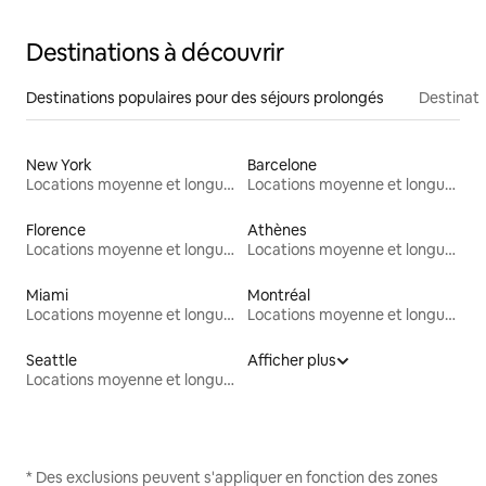
Destinations à découvrir
Destinations populaires pour des séjours prolongés
Destinati
New York
Barcelone
Locations moyenne et longue durée
Locations moyenne et longue durée
Florence
Athènes
Locations moyenne et longue durée
Locations moyenne et longue durée
Miami
Montréal
Locations moyenne et longue durée
Locations moyenne et longue durée
Seattle
Afficher plus
Locations moyenne et longue durée
* Des exclusions peuvent s'appliquer en fonction des zones