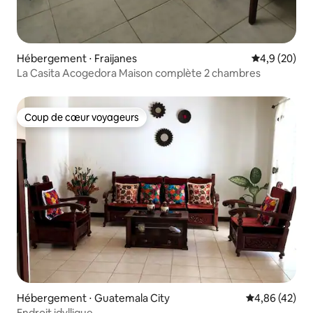
Hébergement ⋅ Fraijanes
Évaluation m
4,9 (20)
La Casita Acogedora Maison complète 2 chambres
Coup de cœur voyageurs
Coup de cœur voyageurs
Hébergement ⋅ Guatemala City
Évaluation mo
4,86 (42)
Endroit idyllique