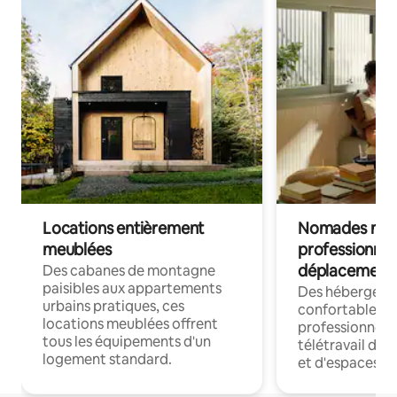
Locations entièrement
Nomades num
meublées
professionnel
déplacement
Des cabanes de montagne
paisibles aux appartements
Des hébergem
urbains pratiques, ces
confortables p
locations meublées offrent
professionnels
tous les équipements d'un
télétravail dis
logement standard.
et d'espaces de