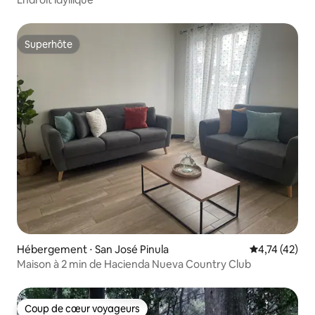
Superhôte
Superhôte
Hébergement ⋅ San José Pinula
Évaluation mo
4,74 (42)
Maison à 2 min de Hacienda Nueva Country Club
Coup de cœur voyageurs
Coup de cœur voyageurs