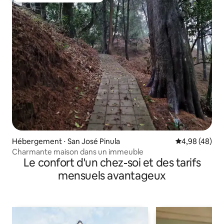
Hébergement ⋅ San José Pinula
Évaluation mo
4,98 (48)
Charmante maison dans un immeuble
Le confort d'un chez-soi et des tarifs
mensuels avantageux