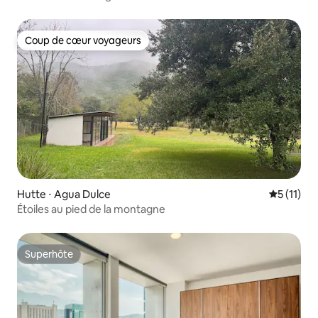
Coup de cœur voyageurs
Coup de cœur voyageurs
Hutte ⋅ Agua Dulce
Évaluatio
5 (11)
Étoiles au pied de la montagne
Superhôte
Superhôte