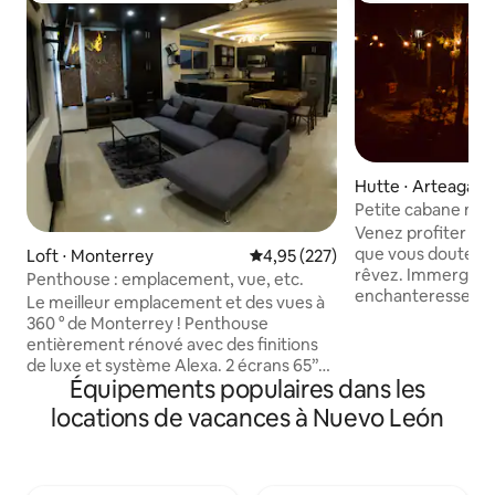
Hutte ⋅ Arteaga Mu
y
Petite cabane ma
intérieure
Venez profiter d'u
que vous douterez
Loft ⋅ Monterrey
Évaluation moyenne sur la base 
4,95 (227)
rêvez. Immergée 
Penthouse : emplacement, vue, etc.
enchanteresse, en
Le meilleur emplacement et des vues à
nature, la petite 
360 ° de Monterrey ! Penthouse
atmosphère roman
entièrement rénové avec des finitions
personnes avec un
de luxe et système Alexa. 2 écrans 65’’
le ciel nocturne et
Équipements populaires dans les
et 50" c/ Firestick (chaînes &
pourrez profiter d
événements). Situé dans une zone
locations de vacances à Nuevo León
comme jamais aup
facilement accessible et sécurisée.
espace de rêve ave
Penthouse 2 étages : Partie basse :
nécessaire, quelqu
cuisine, salle à manger, espace social
beaucoup de détai
avec canapé-lit ; table en onyx ;