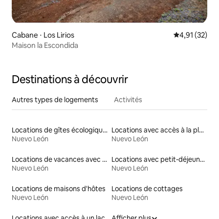
Cabane ⋅ Los Lirios
Évaluation mo
4,91 (32)
Maison la Escondida
Destinations à découvrir
Autres types de logements
Activités
Locations de gîtes écologiques
Locations avec accès à la plage
Nuevo León
Nuevo León
Locations de vacances avec piscine
Locations avec petit-déjeuner
Nuevo León
Nuevo León
Locations de maisons d'hôtes
Locations de cottages
Nuevo León
Nuevo León
Locations avec accès à un lac
Afficher plus