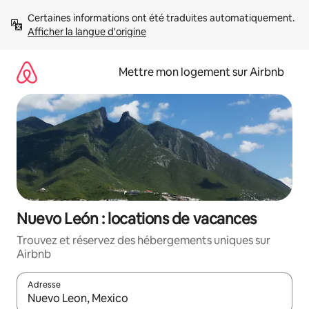
Aller
Certaines informations ont été traduites automatiquement. 
directement
Afficher la langue d'origine
au
contenu
Mettre mon logement sur Airbnb
Nuevo León : locations de vacances
Trouvez et réservez des hébergements uniques sur
Airbnb
Adresse
Lorsque les résultats s'affichent, utilisez les flèches vers le hau