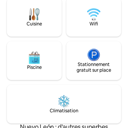
vous en dis pas pl
cheminée, congélateur, salle de bain
expérience de cont
complète, TV et terrasse (fauteuils)
Partie haute : chambre, lit queen size,
télévision, minibar et bureau Piscine,
Cuisine
Wifi
salle de sport et salle de réunion
Stationnement
Piscine
gratuit sur place
Climatisation
Nuevo León : d'autres superbes