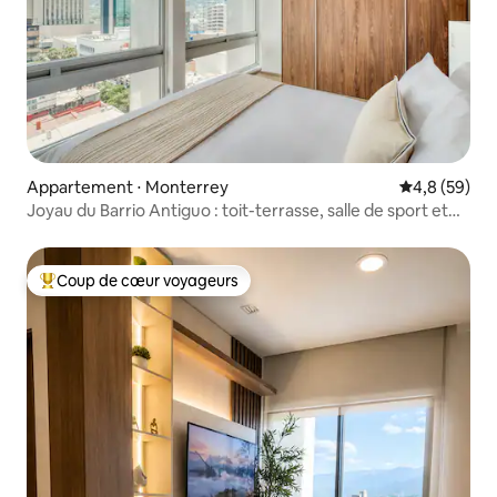
Appartement ⋅ Monterrey
Évaluation m
4,8 (59)
Joyau du Barrio Antiguo : toit-terrasse, salle de sport et
vues sur la ville !
Coup de cœur voyageurs
Coups de cœur voyageurs les plus appréciés