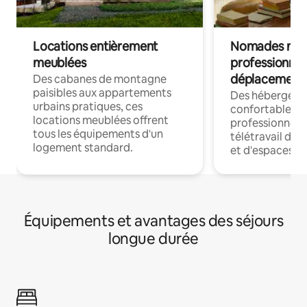
Locations entièrement
Nomades num
meublées
professionnel
déplacement
Des cabanes de montagne
paisibles aux appartements
Des hébergem
urbains pratiques, ces
confortables p
locations meublées offrent
professionnels
tous les équipements d'un
télétravail dis
logement standard.
et d'espaces de
Équipements et avantages des séjours
longue durée