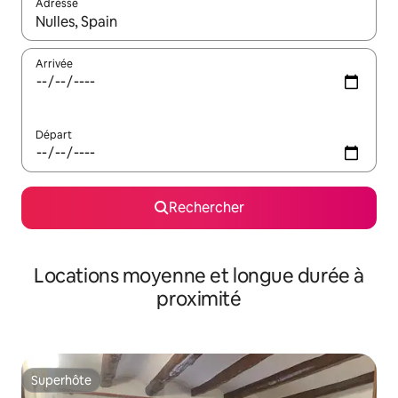
Adresse
Lorsque les résultats s'affichent, utilisez les flèches vers le hau
Arrivée
Départ
Rechercher
Locations moyenne et longue durée à
proximité
Superhôte
Superhôte