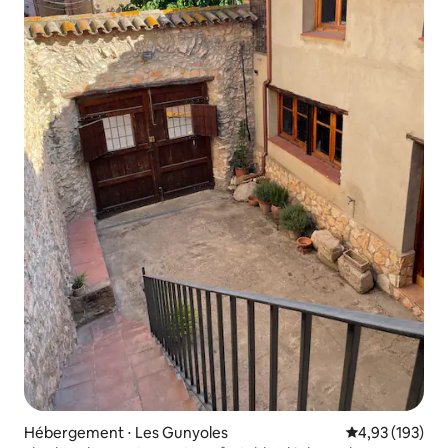
Hébergement ⋅ Les Gunyoles
Évaluation moy
4,93 (193)