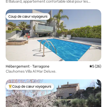
El Baluard, appartement confortable idéal pour les
couples.
Coup de cœur voyageurs
Coup de cœur voyageurs
Hébergement ⋅ Tarragone
Évaluation
5 (26)
Clauhomes Villa Al Mar Deluxe.
Coup de cœur voyageurs
Coups de cœur voyageurs les plus appréciés