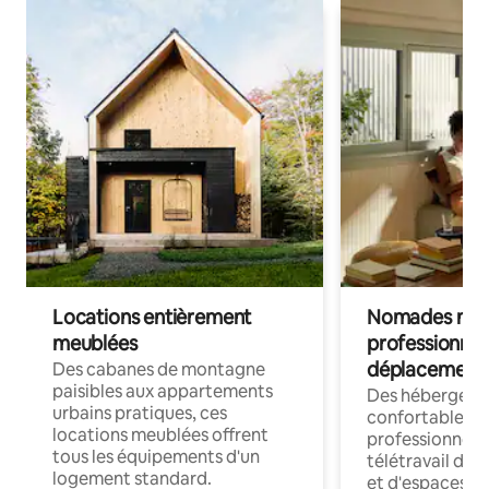
Locations entièrement
Nomades num
meublées
professionnel
déplacement
Des cabanes de montagne
paisibles aux appartements
Des hébergem
urbains pratiques, ces
confortables p
locations meublées offrent
professionnels
tous les équipements d'un
télétravail dis
logement standard.
et d'espaces de