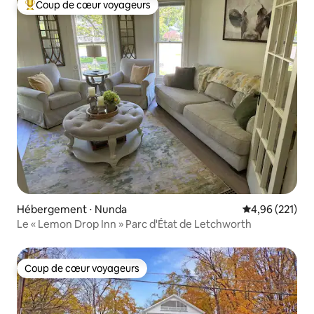
Coup de cœur voyageurs
Coups de cœur voyageurs les plus appréciés
Hébergement ⋅ Nunda
Évaluation moy
4,96 (221)
Le « Lemon Drop Inn » Parc d'État de Letchworth
Coup de cœur voyageurs
Coup de cœur voyageurs