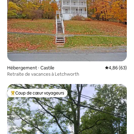
Hébergement ⋅ Castile
Évaluation mo
4,86 (63)
Retraite de vacances à Letchworth
Coup de cœur voyageurs
Coups de cœur voyageurs les plus appréciés