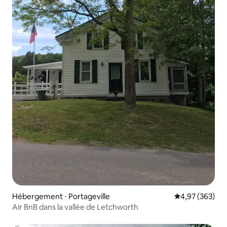
Hébergement ⋅ Portageville
Évaluation moy
4,97 (363)
Air BnB dans la vallée de Letchworth