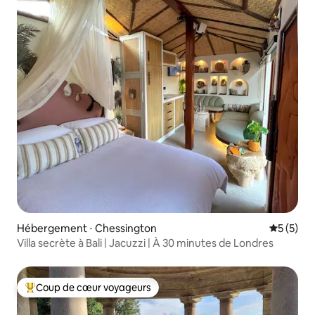
Hébergement ⋅ Chessington
Évaluatio
5 (5)
Villa secrète à Bali | Jacuzzi | À 30 minutes de Londres
Coup de cœur voyageurs
Coups de cœur voyageurs les plus appréciés