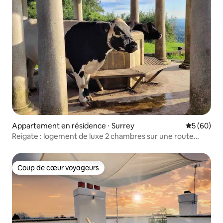
Appartement en résidence ⋅ Surrey
Évaluation
5 (60)
Reigate : logement de luxe 2 chambres sur une route
privée avec parking
Coup de cœur voyageurs
Coup de cœur voyageurs