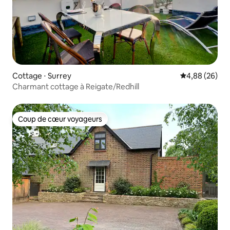
Cottage ⋅ Surrey
Évaluation mo
4,88 (26)
Charmant cottage à Reigate/Redhill
Coup de cœur voyageurs
Coup de cœur voyageurs