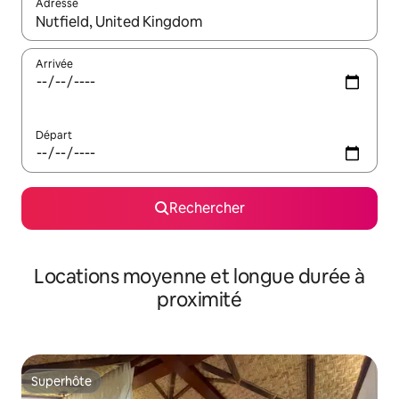
Adresse
Lorsque les résultats s'affichent, utilisez les flèches vers le hau
Arrivée
Départ
Rechercher
Locations moyenne et longue durée à
proximité
Superhôte
Superhôte