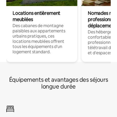
Locations entièrement
Nomades num
meublées
professionnel
déplacement
Des cabanes de montagne
paisibles aux appartements
Des hébergem
urbains pratiques, ces
confortables p
locations meublées offrent
professionnels
tous les équipements d'un
télétravail dis
logement standard.
et d'espaces de
Équipements et avantages des séjours
longue durée