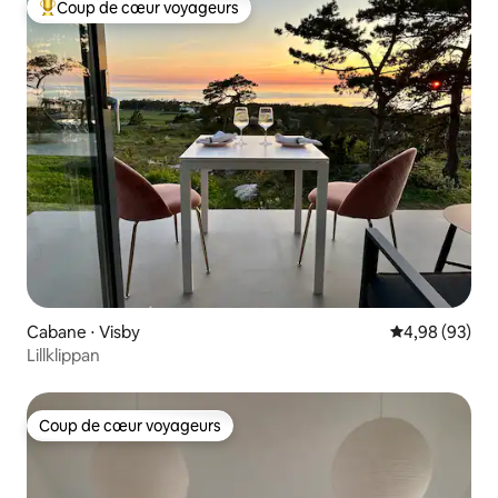
Coup de cœur voyageurs
Coups de cœur voyageurs les plus appréciés
Cabane ⋅ Visby
Évaluation mo
4,98 (93)
Lillklippan
Coup de cœur voyageurs
Coup de cœur voyageurs