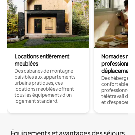
Locations entièrement
Nomades num
meublées
professionnel
déplacement
Des cabanes de montagne
paisibles aux appartements
Des hébergem
urbains pratiques, ces
confortables p
locations meublées offrent
professionnels
tous les équipements d'un
télétravail dis
logement standard.
et d'espaces de
Équipements et avantages des séjours