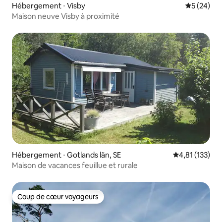
Hébergement ⋅ Visby
Évaluation
5 (24)
Maison neuve Visby à proximité
Hébergement ⋅ Gotlands län, SE
Évaluation moy
4,81 (133)
Maison de vacances feuillue et rurale
Coup de cœur voyageurs
Coup de cœur voyageurs