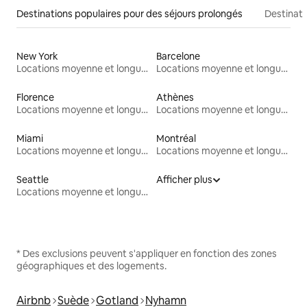
Destinations populaires pour des séjours prolongés
Destinati
New York
Barcelone
Locations moyenne et longue durée
Locations moyenne et longue durée
Florence
Athènes
Locations moyenne et longue durée
Locations moyenne et longue durée
Miami
Montréal
Locations moyenne et longue durée
Locations moyenne et longue durée
Seattle
Afficher plus
Locations moyenne et longue durée
* Des exclusions peuvent s'appliquer en fonction des zones
géographiques et des logements.
Airbnb
Suède
Gotland
Nyhamn