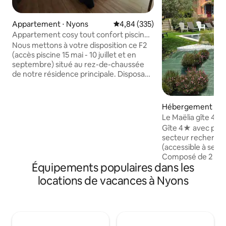
Appartement ⋅ Nyons
Évaluation moyenne sur la base 
4,84 (335)
Appartement cosy tout confort piscine
juin-21 juil
Nous mettons à votre disposition ce F2
(accès piscine 15 mai - 10 juillet et en
septembre) situé au rez-de-chaussée
de notre résidence principale. Disposant
d'un espace extérieur ombragé en été
et d'une cuisine équipée. Cet
appartement se situe à moins de 5
Hébergement ⋅ N
minutes en voiture et 20 minutes à pied
Le Maëlia gîte 4
du centre-ville où vous pourrez profiter
Gîte 4★ avec pisci
chaque jeudi matin du marché. si vous
secteur recherché 
venez avec un bébé du matériel pourra
(accessible à seule
être mis à votre disposition (lit parapluie,
Composé de 2 lo
chaise haute, transat, poussette, ...).
Équipements populaires dans les
climatisés à 4 min
centre-ville de Ny
locations de vacances à Nyons
de profiter facil
du marché jeudi et
des activités sport
terrain de 2500 m² 
d'arbres anciens 