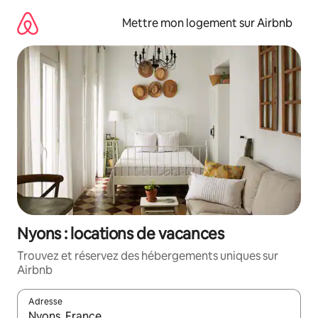
Aller
directement
Mettre mon logement sur Airbnb
au
contenu
Nyons : locations de vacances
Trouvez et réservez des hébergements uniques sur
Airbnb
Adresse
Lorsque les résultats s'affichent, utilisez les flèches vers le hau