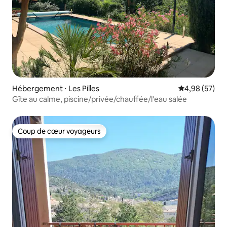
Hébergement ⋅ Les Pilles
Évaluation mo
4,98 (57)
Gîte au calme, piscine/privée/chauffée/l'eau salée
Coup de cœur voyageurs
Coup de cœur voyageurs