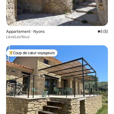
Appartement ⋅ Nyons
Évaluatio
5 (5)
LèveLesYeux
Coup de cœur voyageurs
Coups de cœur voyageurs les plus appréciés