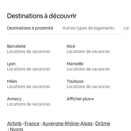
Destinations à découvrir
Destinations à proximité
Autres types de logements
Lie
Barcelone
Nice
Locations de vacances
Locations de vacances
Lyon
Marseille
Locations de vacances
Locations de vacances
Milan
Toulouse
Locations de vacances
Locations de vacances
Annecy
Afficher plus
Locations de vacances
Airbnb
France
Auvergne-Rhône-Alpes
Drôme
Nyons