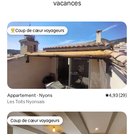
vacances
Coup de cœur voyageurs
Coups de cœur voyageurs les plus appréciés
Appartement ⋅ Nyons
Évaluation mo
4,93 (29)
Les Toits Nyonsais
Coup de cœur voyageurs
Coup de cœur voyageurs