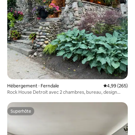
Hébergement ⋅ Ferndale
Évaluation moy
4,99 (265)
Rock House Detroit avec 2 chambres, bureau, design
HGTV
Superhôte
Superhôte