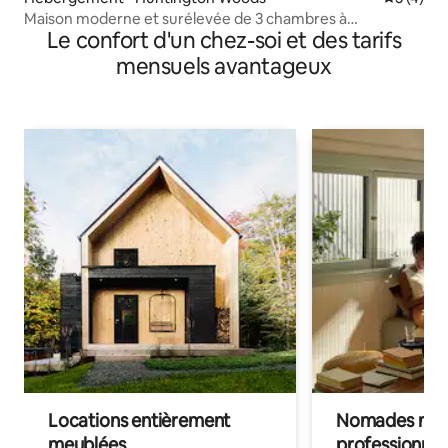
Maison moderne et surélevée de 3 chambres à
Le confort d'un chez-soi et des tarifs
Huntington Woods
mensuels avantageux
Locations entièrement
Nomades num
meublées
professionnel