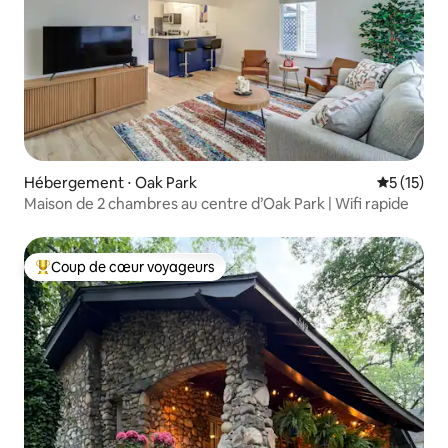
Hébergement ⋅ Oak Park
Évaluation
5 (15)
Maison de 2 chambres au centre d’Oak Park | Wifi rapide
Coup de cœur voyageurs
Coups de cœur voyageurs les plus appréciés