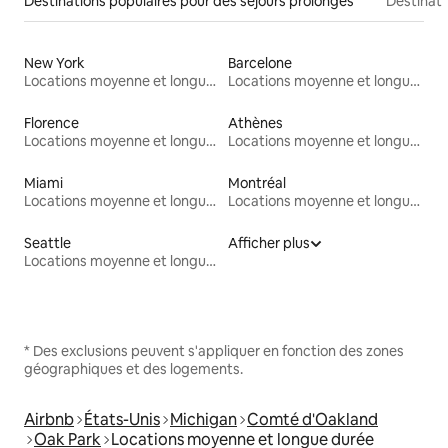
Destinations populaires pour des séjours prolongés
Destinati
New York
Barcelone
Locations moyenne et longue durée
Locations moyenne et longue durée
Florence
Athènes
Locations moyenne et longue durée
Locations moyenne et longue durée
Miami
Montréal
Locations moyenne et longue durée
Locations moyenne et longue durée
Seattle
Afficher plus
Locations moyenne et longue durée
* Des exclusions peuvent s'appliquer en fonction des zones
géographiques et des logements.
Airbnb
États-Unis
Michigan
Comté d'Oakland
Oak Park
Locations moyenne et longue durée