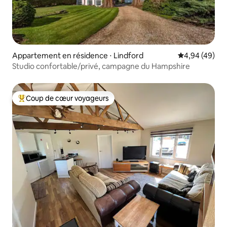
Appartement en résidence ⋅ Lindford
Évaluation mo
4,94 (49)
Studio confortable/privé, campagne du Hampshire
Coup de cœur voyageurs
Coups de cœur voyageurs les plus appréciés