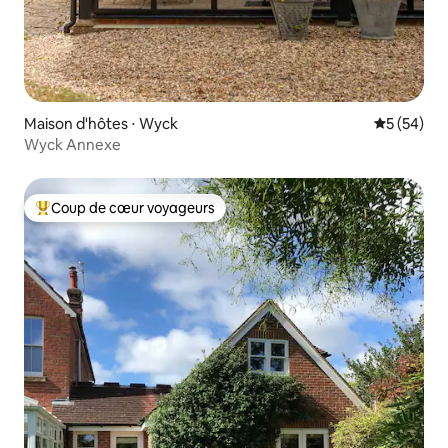
Maison d'hôtes ⋅ Wyck
Évaluation
5 (54)
Wyck Annexe
Coup de cœur voyageurs
Coups de cœur voyageurs les plus appréciés