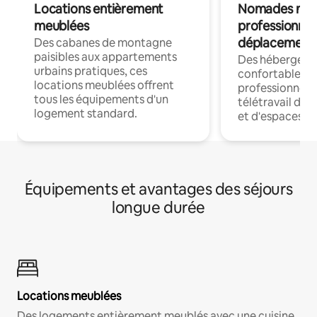
Locations entièrement
Nomades num
meublées
professionnel
déplacement
Des cabanes de montagne
paisibles aux appartements
Des hébergem
urbains pratiques, ces
confortables p
locations meublées offrent
professionnels
tous les équipements d'un
télétravail dis
logement standard.
et d'espaces de
Équipements et avantages des séjours
longue durée
Locations meublées
Des logements entièrement meublés avec une cuisine,