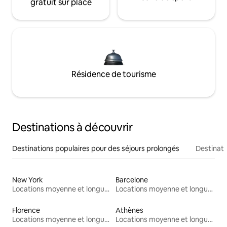
gratuit sur place
Résidence de tourisme
Destinations à découvrir
Destinations populaires pour des séjours prolongés
Destinati
New York
Barcelone
Locations moyenne et longue durée
Locations moyenne et longue durée
Florence
Athènes
Locations moyenne et longue durée
Locations moyenne et longue durée