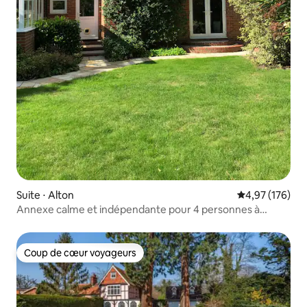
Suite ⋅ Alton
Évaluation moy
4,97 (176)
Annexe calme et indépendante pour 4 personnes à
proximité de la ville
Coup de cœur voyageurs
Coup de cœur voyageurs