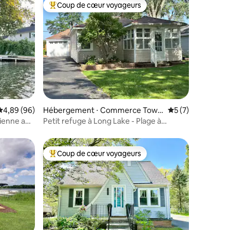
Coup de cœur voyageurs
Coups de cœur voyageurs les plus appréciés
mmentaires : 5 sur 5
Évaluation moyenne sur la base de 96 commentaires : 4,89 sur 5
4,89 (96)
Hébergement ⋅ Commerce Town
Évaluation moyenn
5 (7)
ship
mienne au
Petit refuge à Long Lake - Plage à
proximité + kayaks
Coup de cœur voyageurs
Coups de cœur voyageurs les plus appréciés