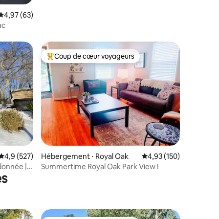
ntaires : 4,92 sur 5
Évaluation moyenne sur la base de 63 commentaires : 4,97 sur 5
4,97 (63)
ac
Coup de cœur voyageurs
lus appréciés
Coups de cœur voyageurs les plus appréciés
ntaires : 4,97 sur 5
Évaluation moyenne sur la base de 527 commentaires : 4,9 sur 5
4,9 (527)
Hébergement ⋅ Royal Oak
Évaluation moyenne sur
4,93 (150)
donnée |
Summertime Royal Oak Park View !
es