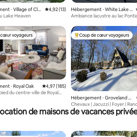
nt ⋅ Village of Clar
Évaluation moyenne sur la base de 13 comme
4,92 (13)
Hébergement ⋅ White Lake T
ownship
au Lake Heaven
Ambiance lacustre au lac Ponti
 cœur voyageurs
Coup de cœur voyageurs
 cœur voyageurs
Coups de cœur voyageurs les p
ent ⋅ Royal Oak
Évaluation moyenne sur la base de 185 comme
4,97 (185)
 la base de 58 commentaires : 4,98 sur 5
pied du centre-ville de Royal
Hébergement ⋅ Groveland To
on entière de 3 chambres
wnship
Chevaux | Jacuzzi | Foyer | Ran
ocation de maisons de vacances privé
Micro-maison