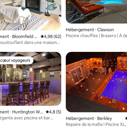
e sur la base de 6 commentaires : 5 sur 5
Hébergement ⋅ Clawson
Piscine chauffée | Brasero | À 
ent ⋅ Bloomfield T
Évaluation moyenne sur la base de 62 commen
4,98 (62)
des parcs et des restaurants
oustouflant dans une maison
 et lumineuse
 cœur voyageurs
 cœur voyageurs
ent ⋅ Huntington Wo
Évaluation moyenne sur la base de 5 comm
4,8 (5)
égante avec piscine et bar
Hébergement ⋅ Berkley
Repaire de la mafia ! Piscine XL,