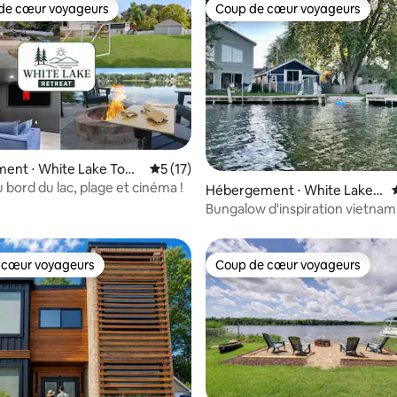
de cœur voyageurs
Coup de cœur voyageurs
 cœur voyageurs les plus appréciés
Coup de cœur voyageurs
 la base de 42 commentaires : 4,98 sur 5
ent ⋅ White Lake Tow
Évaluation moyenne sur la base de 17 co
5 (17)
 bord du lac, plage et cinéma !
Hébergement ⋅ White Lake c
harter Township
Bungalow d'inspiration vietna
bord d'un lac, White Lake
 cœur voyageurs
Coup de cœur voyageurs
 cœur voyageurs
Coup de cœur voyageurs