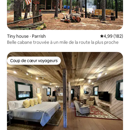
Tiny house ⋅ Parrish
Évaluation moy
4,99 (182)
Belle cabane trouvée à un mile de la route la plus proche
Coup de cœur voyageurs
Coup de cœur voyageurs