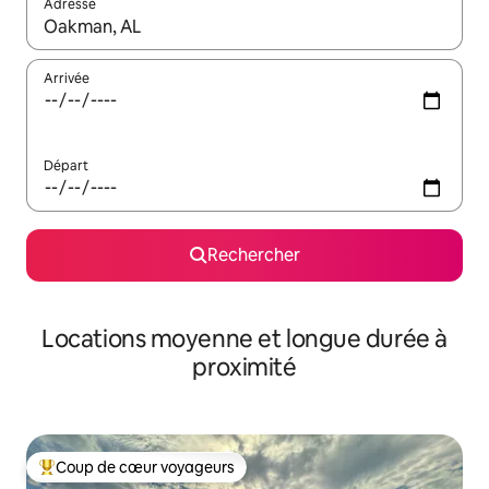
Adresse
Lorsque les résultats s'affichent, utilisez les flèches vers le hau
Arrivée
Départ
Rechercher
Locations moyenne et longue durée à
proximité
Coup de cœur voyageurs
Coups de cœur voyageurs les plus appréciés