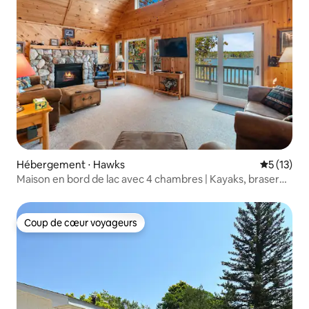
Hébergement ⋅ Hawks
Évaluation
5 (13)
Maison en bord de lac avec 4 chambres | Kayaks, brasero
et vues
Coup de cœur voyageurs
Coup de cœur voyageurs