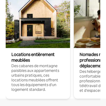
Locations entièrement
Nomades num
meublées
professionnel
déplacement
Des cabanes de montagne
paisibles aux appartements
Des hébergem
urbains pratiques, ces
confortables p
locations meublées offrent
professionnels
tous les équipements d'un
télétravail dis
logement standard.
et d'espaces de