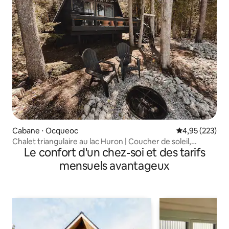
Cabane ⋅ Ocqueoc
Évaluation moy
4,95 (223)
Chalet triangulaire au lac Huron | Coucher de soleil,
Le confort d'un chez-soi et des tarifs
brasero et ambiance cosy
mensuels avantageux