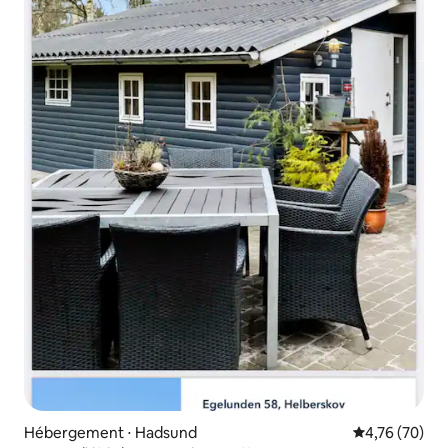
Hébergement ⋅ Hadsund
Évaluation mo
4,76 (70)