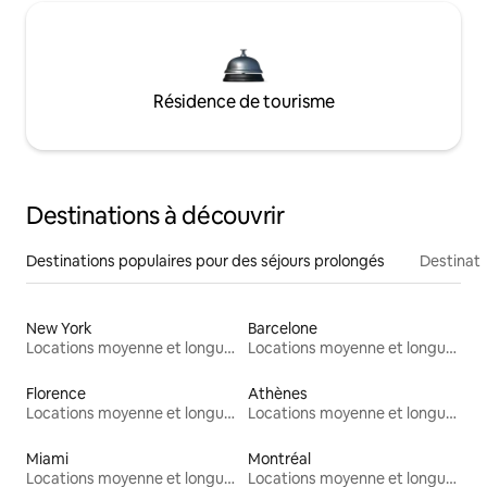
Résidence de tourisme
Destinations à découvrir
Destinations populaires pour des séjours prolongés
Destinati
New York
Barcelone
Locations moyenne et longue durée
Locations moyenne et longue durée
Florence
Athènes
Locations moyenne et longue durée
Locations moyenne et longue durée
Miami
Montréal
Locations moyenne et longue durée
Locations moyenne et longue durée