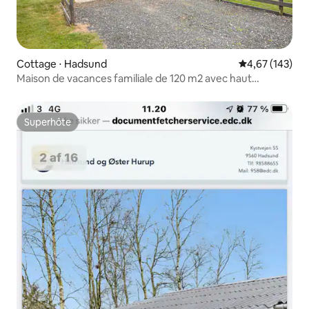
Cottage ⋅ Hadsund
Évaluation moy
4,67 (143)
Maison de vacances familiale de 120 m2 avec haut
débit/WiFi
Superhôte
Superhôte