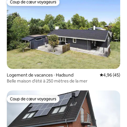
Coup de cœur voyageurs
Coup de cœur voyageurs
Logement de vacances ⋅ Hadsund
Évaluation mo
4,96 (45)
Belle maison d'été à 250 mètres de la mer
Coup de cœur voyageurs
Coup de cœur voyageurs