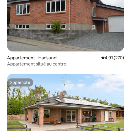
Appartement ⋅ Hadsund
Évaluation moy
4,91 (270)
Appartement situé au centre.
Superhôte
Superhôte