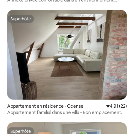
calme
Superhôte
Superhôte
Appartement en résidence ⋅ Odense
Évaluation mo
4,91 (22)
Appartement familial dans une villa - Bon emplacement.
Superhôte
Superhôte