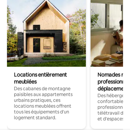
Locations entièrement
Nomades num
meublées
professionnel
déplacement
Des cabanes de montagne
paisibles aux appartements
Des hébergem
urbains pratiques, ces
confortables p
locations meublées offrent
professionnels
tous les équipements d'un
télétravail dis
logement standard.
et d'espaces de