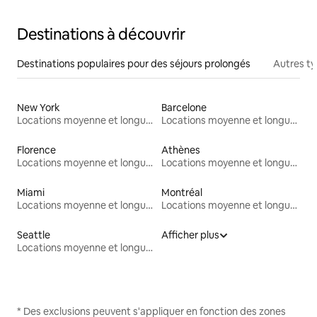
Destinations à découvrir
Destinations populaires pour des séjours prolongés
Autres t
New York
Barcelone
Locations moyenne et longue durée
Locations moyenne et longue durée
Florence
Athènes
Locations moyenne et longue durée
Locations moyenne et longue durée
Miami
Montréal
Locations moyenne et longue durée
Locations moyenne et longue durée
Seattle
Afficher plus
Locations moyenne et longue durée
* Des exclusions peuvent s'appliquer en fonction des zones