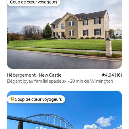
Coup de cœur voyageurs
Coup de cœur voyageurs
Hébergement ⋅ New Castle
Évaluation mo
4,94 (16)
Élégant joyau familial spacieux • 20 min de Wilmington
Coup de cœur voyageurs
Coups de cœur voyageurs les plus appréciés