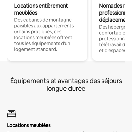
Locations entièrement
Nomades num
meublées
professionnel
déplacement
Des cabanes de montagne
paisibles aux appartements
Des hébergem
urbains pratiques, ces
confortables p
locations meublées offrent
professionnels
tous les équipements d'un
télétravail dis
logement standard.
et d'espaces de
Équipements et avantages des séjours
longue durée
Locations meublées