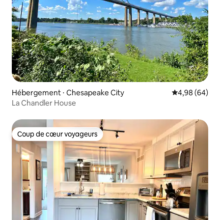
Hébergement ⋅ Chesapeake City
Évaluation mo
4,98 (64)
La Chandler House
Coup de cœur voyageurs
Coup de cœur voyageurs