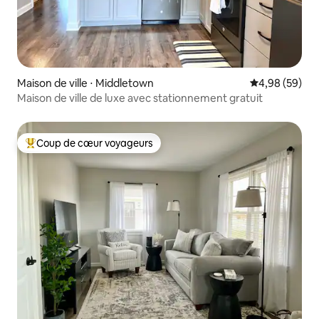
Maison de ville ⋅ Middletown
Évaluation mo
4,98 (59)
Maison de ville de luxe avec stationnement gratuit
Coup de cœur voyageurs
Coups de cœur voyageurs les plus appréciés