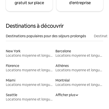
gratuit sur place
d'entreprise
Destinations à découvrir
Destinations populaires pour des séjours prolongés
Destinati
New York
Barcelone
Locations moyenne et longue durée
Locations moyenne et longue durée
Florence
Athènes
Locations moyenne et longue durée
Locations moyenne et longue durée
Miami
Montréal
Locations moyenne et longue durée
Locations moyenne et longue durée
Seattle
Afficher plus
Locations moyenne et longue durée