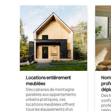
Locations entièrement
Noma
meublées
prof
dépl
Des cabanes de montagne
paisibles aux appartements
Des 
urbains pratiques, ces
confo
locations meublées offrent
profe
tous les équipements d'un
télét