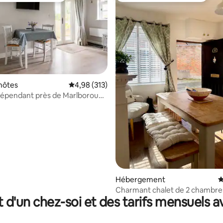
hôtes
Évaluation moyenne sur la base de 313 comme
4,98 (313)
dépendant près de Marlborough
la base de 230 commentaires : 4,99 sur 5
ry
Hébergement
É
Charmant chalet de 2 chambre
t d'un chez-soi et des tarifs mensuels 
Marlborough