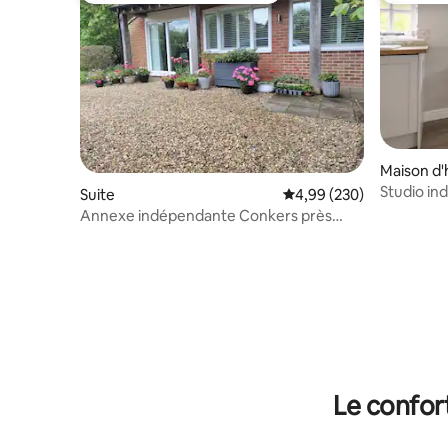
Maison d'
Studio in
Suite
Évaluation moyenne sur 
4,99 (230)
et Avebu
Annexe indépendante Conkers près
d'Avebury
Le confor