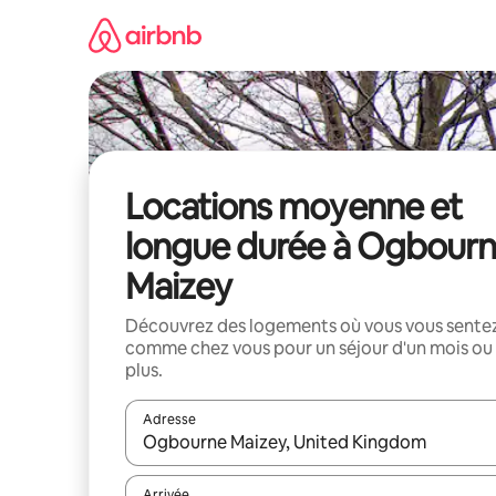
Aller
directement
au
contenu
Locations moyenne et
longue durée à Ogbour
Maizey
Découvrez des logements où vous vous sente
comme chez vous pour un séjour d'un mois ou
plus.
Adresse
Lorsque les résultats s'affichent, utilisez les flèc
Arrivée