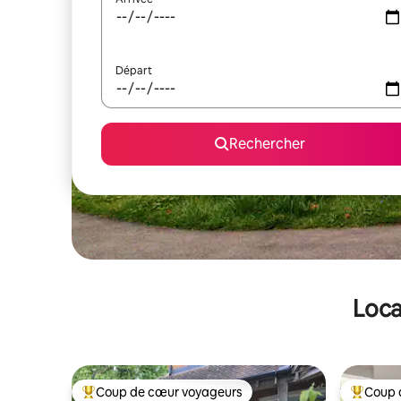
Départ
Rechercher
Loca
Coup de cœur voyageurs
Coup 
Coups de cœur voyageurs les plus appréciés
Coups de