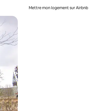
Mettre mon logement sur Airbnb
sant glisser.