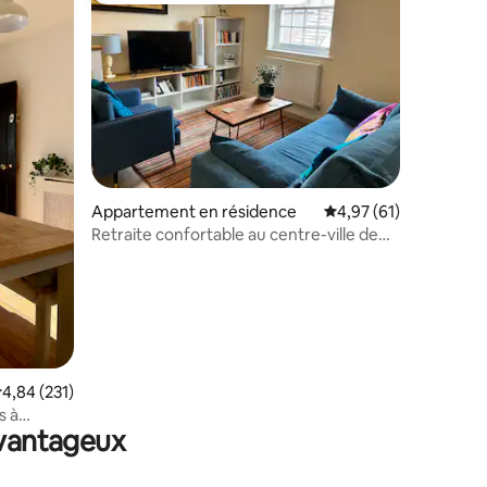
ntaires : 4,98 sur 5
Appartement en résidence
Évaluation moyenne su
4,97 (61)
Retraite confortable au centre-ville de
Marlborough
valuation moyenne sur la base de 231 commentaires : 4,84 sur 5
4,84 (231)
s à
avantageux