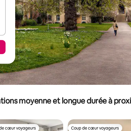
tions moyenne et longue durée à prox
de cœur voyageurs
Coup de cœur voyageurs
 cœur voyageurs les plus appréciés
Coup de cœur voyageurs