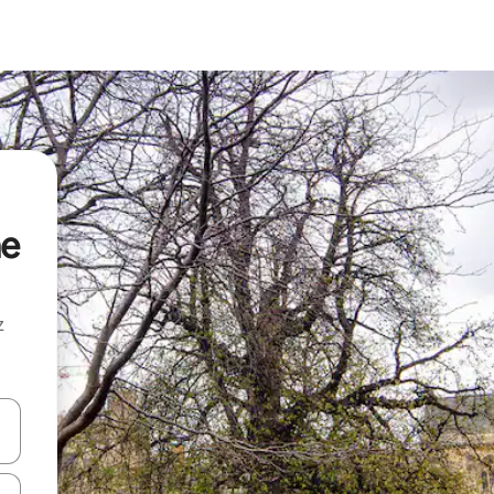
ne
z
hes vers le haut et vers le bas pour les parcourir ou en appuyant et en fai