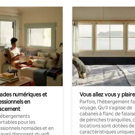
des numériques et
Vous allez vous y plaire
essionnels en
Parfois, l'hébergement fai
voyage. Qu'il s'agisse de
acement
cabanes à flanc de falais
hébergements
de péniches tranquilles, 
rtables pour les
locations sont dotées de
ssionnels nomades et en
caractéristiques uniques
ravail disposant du wifi