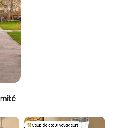
imité
Coup de cœur voyageurs
Coups de cœur voyageurs les plus appréciés