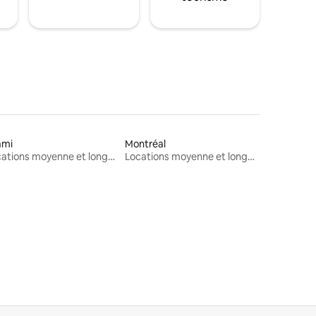
ami
Montréal
Locations moyenne et longue durée
Locations moyenne et longue durée