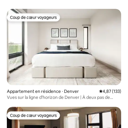
Coup de cœur voyageurs
Coup de cœur voyageurs
Appartement en résidence ⋅ Denver
Évaluation moy
4,87 (133)
Vues sur la ligne d'horizon de Denver | À deux pas de
l'Empower Field
Coup de cœur voyageurs
Coup de cœur voyageurs