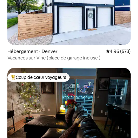
Hébergement ⋅ Denver
Évaluation moy
4,96 (573)
Vacances sur Vine (place de garage incluse )
Coup de cœur voyageurs
Coups de cœur voyageurs les plus appréciés