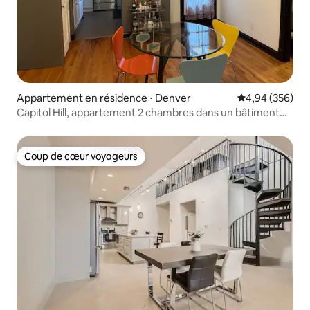
Appartement en résidence ⋅ Denver
Évaluation moy
4,94 (356)
Capitol Hill, appartement 2 chambres dans un bâtiment
historique
Coup de cœur voyageurs
Coup de cœur voyageurs