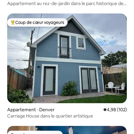
Appartement au rez-de-jardin dans le parc historique de
South City
Coup de cœur voyageurs
Coups de cœur voyageurs les plus appréciés
Appartement ⋅ Denver
Évaluation moy
4,98 (102)
Carriage House dans le quartier artistique