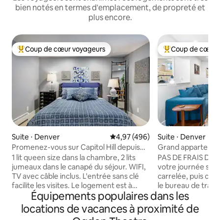
bien notés en termes d'emplacement, de propreté et
plus encore.
Coup de cœur voyageurs
Coup de cœur 
Coups de cœur voyageurs les plus appréciés
Coups de cœur vo
Suite ⋅ Denver
Évaluation moyenne sur la base 
4,97 (496)
Suite ⋅ Denver
Promenez-vous sur Capitol Hill depuis
Grand appartemen
un logement Foursquare confortable
à Capitol Hill
1 lit queen size dans la chambre, 2 lits
PAS DE FRAIS DE MÉNAGE
jumeaux dans le canapé du séjour. WIFI,
votre journée sou
TV avec câble inclus. L'entrée sans clé
carrelée, puis con
facilite les visites. Le logement est à
le bureau de travai
Équipements populaires dans les
1 pâté de maisons d'un arrêt de bus de la
appartement a ét
ville et à 2 pâtés de maisons de Denver
conçu pour deux 
locations de vacances à proximité de
B-cycle. Il y a un parking dans la rue, mais
kitchenette design