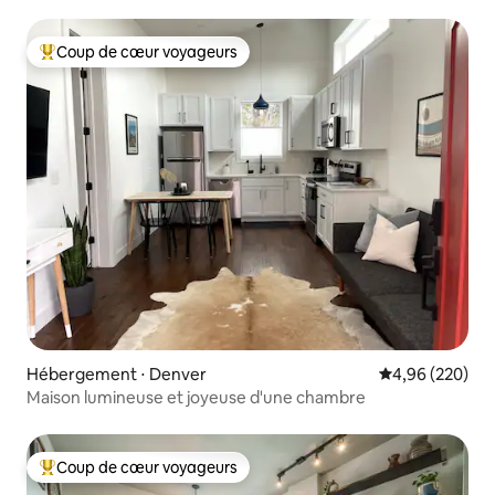
Coup de cœur voyageurs
Coups de cœur voyageurs les plus appréciés
Hébergement ⋅ Denver
Évaluation moy
4,96 (220)
Maison lumineuse et joyeuse d'une chambre
Coup de cœur voyageurs
Coups de cœur voyageurs les plus appréciés