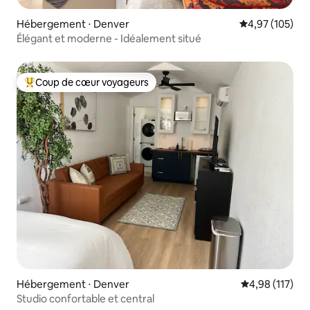
Hébergement ⋅ Denver
Évaluation moy
4,97 (105)
Élégant et moderne - Idéalement situé
Coup de cœur voyageurs
Coups de cœur voyageurs les plus appréciés
Hébergement ⋅ Denver
Évaluation moy
4,98 (117)
Studio confortable et central