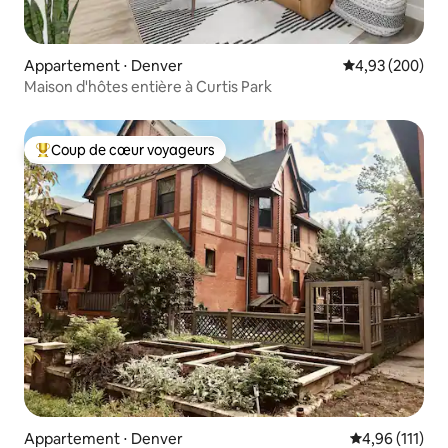
Appartement ⋅ Denver
Évaluation moy
4,93 (200)
Maison d'hôtes entière à Curtis Park
Coup de cœur voyageurs
Coups de cœur voyageurs les plus appréciés
Appartement ⋅ Denver
Évaluation moy
4,96 (111)