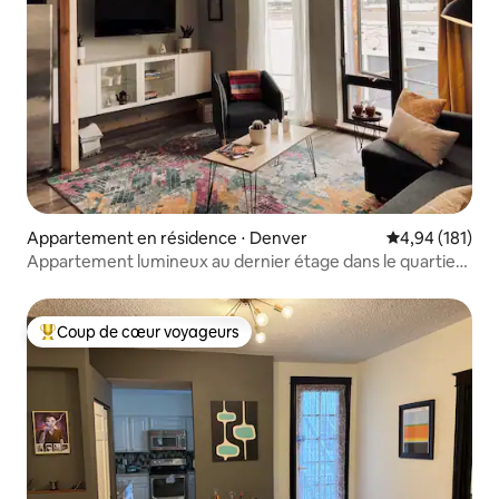
Appartement en résidence ⋅ Denver
Évaluation moy
4,94 (181)
Appartement lumineux au dernier étage dans le quartier
artistique de RiNo
Coup de cœur voyageurs
Coups de cœur voyageurs les plus appréciés