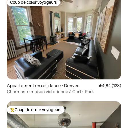
Coup de cœur voyageurs
Coup de cœur voyageurs
Appartement en résidence ⋅ Denver
Évaluation moy
4,84 (128)
Charmante maison victorienne à Curtis Park
Coup de cœur voyageurs
Coups de cœur voyageurs les plus appréciés