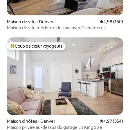
Maison de ville ⋅ Denver
Évaluation moy
4,98 (160)
Maison de ville moderne de luxe avec 2 chambres
Coup de cœur voyageurs
Coups de cœur voyageurs les plus appréciés
Maison d'hôtes ⋅ Denver
Évaluation moy
4,97 (354)
Maison privée au-dessus du garage Lit King Size