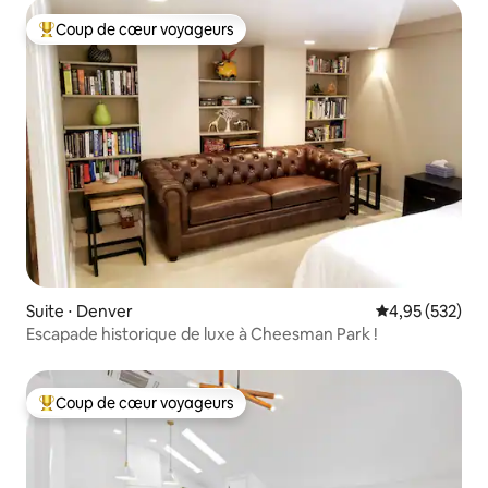
Coup de cœur voyageurs
Coups de cœur voyageurs les plus appréciés
Suite ⋅ Denver
Évaluation moy
4,95 (532)
Escapade historique de luxe à Cheesman Park !
Coup de cœur voyageurs
Coups de cœur voyageurs les plus appréciés