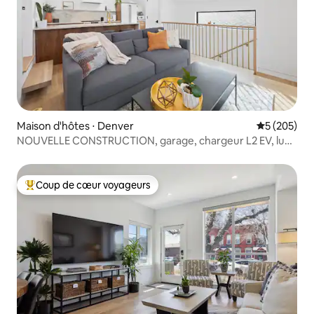
Maison d'hôtes ⋅ Denver
Évaluation 
5 (205)
NOUVELLE CONSTRUCTION, garage, chargeur L2 EV, luxe
moderne
Coup de cœur voyageurs
Coups de cœur voyageurs les plus appréciés