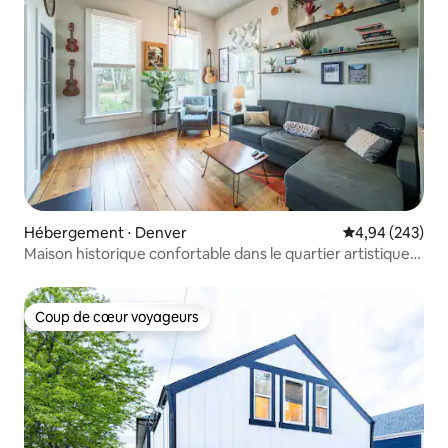
Hébergement ⋅ Denver
Évaluation moy
4,94 (243)
Maison historique confortable dans le quartier artistique
de Santa Fe
Coup de cœur voyageurs
Coup de cœur voyageurs