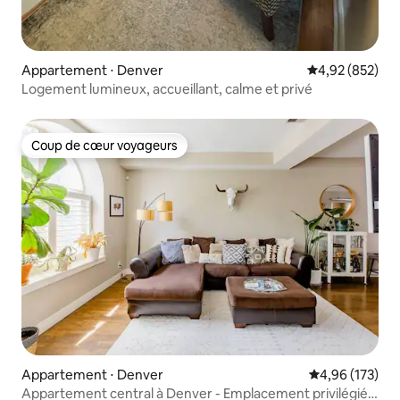
Appartement ⋅ Denver
Évaluation moy
4,92 (852)
Logement lumineux, accueillant, calme et privé
Coup de cœur voyageurs
Coup de cœur voyageurs
Appartement ⋅ Denver
Évaluation moy
4,96 (173)
Appartement central à Denver - Emplacement privilégié -