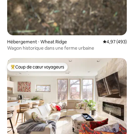
Hébergement ⋅ Wheat Ridge
Évaluation moy
4,97 (493)
Wagon historique dans une ferme urbaine
Coup de cœur voyageurs
Coups de cœur voyageurs les plus appréciés