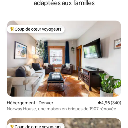
adaptées aux familles
Coup de cœur voyageurs
Coups de cœur voyageurs les plus appréciés
Hébergement ⋅ Denver
Évaluation moy
4,96 (340)
Norway House, une maison en briques de 1907 rénovée
avec goût
Coup de cœur voyageurs