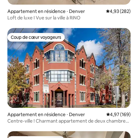
Appartement en résidence ⋅ Denver
Évaluation moy
4,93 (282)
Loft de luxe I Vue sur la ville à RiNO
Coup de cœur voyageurs
Coup de cœur voyageurs
Appartement en résidence ⋅ Denver
Évaluation moy
4,97 (169)
Centre-ville ! Charmant appartement de deux chambres
au premier étage.