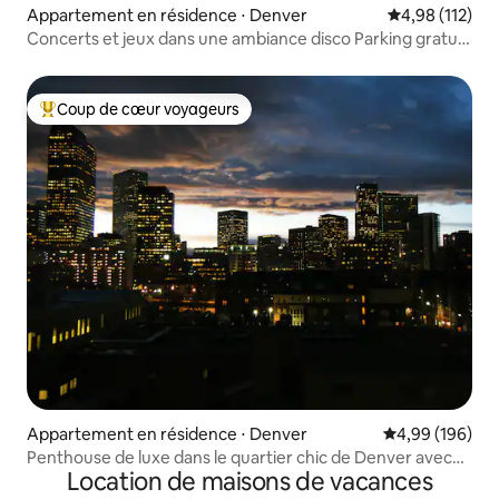
Appartement en résidence ⋅ Denver
Évaluation moy
4,98 (112)
Concerts et jeux dans une ambiance disco Parking gratuit
au centre-ville
Coup de cœur voyageurs
Coups de cœur voyageurs les plus appréciés
Appartement en résidence ⋅ Denver
Évaluation moy
4,99 (196)
Penthouse de luxe dans le quartier chic de Denver avec
Location de maisons de vacances
vue sur la ville