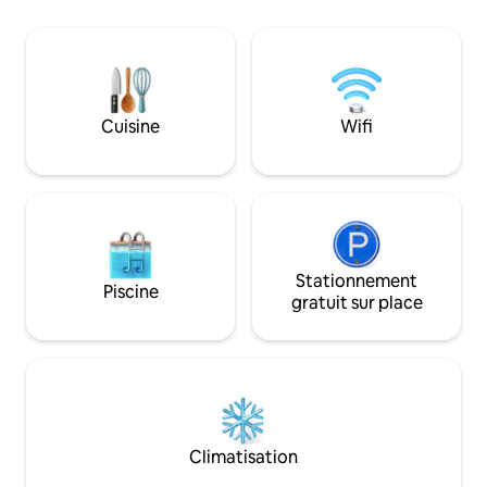
des canots/kayaks, une grande cour au
tennis, une aire de
bord de la rivière, des barbecues, des
aquatiques et une c
hamacs, un porche et du bois de
luge. Les restaura
chauffage. 33 $/nuit par personne ou
du centre-ville d'
animal de compagnie au-delà des
minutes en voitur
2 premières personnes, visiteurs inclus.
minutes à pied. Po
Cuisine
Wifi
Minimum 3 nuits avec le vendredi ou le
d'affaires, l'usine
samedi. Minimum 2 nuits du dimanche
Etnyre et l'hôpita
au jeudi. Envoyez un message à Tim
minutes en voitur
pour les grands groupes et les
événements. Fermé pour l'hiver.
Stationnement
Piscine
gratuit sur place
Climatisation