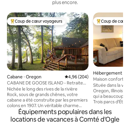
plus encore.
Coup de cœur voyageurs
Coup de cœur 
Coups de cœur voyageurs les plus appréciés
Coups de cœur vo
Hébergement ⋅ O
Cabane ⋅ Oregon
Évaluation moyenne sur la base 
4,96 (204)
Maison confortabl
CABANE DE GOOSE ISLAND - Retraite
un emplacement p
Située dans la vallé
écologique isolée au bord de la rivière
Nichée le long des rives de la rivière
Oregon, Illinois es
Rock, sous de grands chênes, votre
qui a beaucoup à of
cabane a été construite par les premiers
Trois parcs d'État 
colons en 1907. Un véritable charme
randonnée sont à 
Équipements populaires dans les
rustique. Isolée mais à seulement
canoës ou des kay
10 minutes de la ville. 100 acres de
locations de vacances à Comté d'Ogle
pittoresque Rock R
propriété privée, bordant la forêt
marche de notre m
domaniale de Lowden-Miller. Comprend
West avec un senti