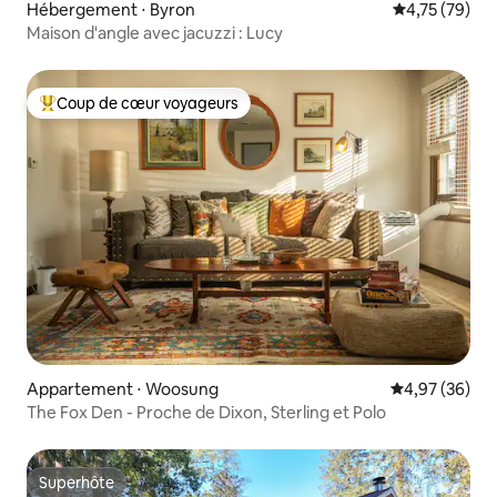
Hébergement ⋅ Byron
Évaluation mo
4,75 (79)
Maison d'angle avec jacuzzi : Lucy
Coup de cœur voyageurs
Coups de cœur voyageurs les plus appréciés
Appartement ⋅ Woosung
Évaluation mo
4,97 (36)
The Fox Den - Proche de Dixon, Sterling et Polo
Superhôte
Superhôte