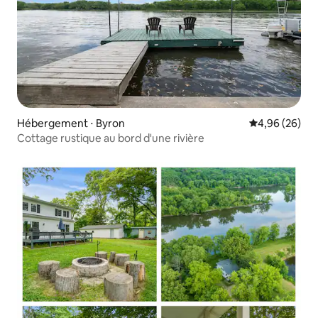
Hébergement ⋅ Byron
Évaluation mo
4,96 (26)
Cottage rustique au bord d'une rivière