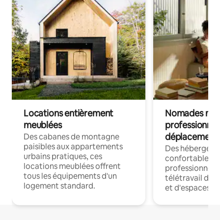
Locations entièrement
Nomades num
meublées
professionnel
déplacement
Des cabanes de montagne
paisibles aux appartements
Des hébergem
urbains pratiques, ces
confortables p
locations meublées offrent
professionnels
tous les équipements d'un
télétravail dis
logement standard.
et d'espaces de