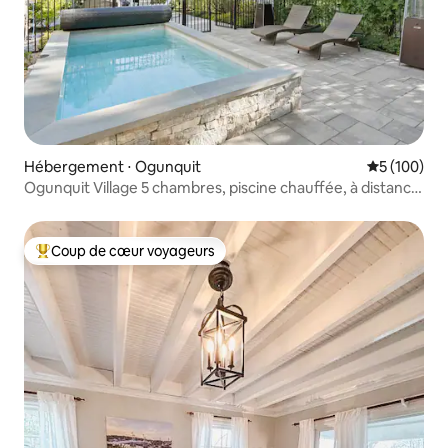
Hébergement ⋅ Ogunquit
Évaluation 
5 (100)
Ogunquit Village 5 chambres, piscine chauffée, à distance
de marche de la plage
Coup de cœur voyageurs
Coups de cœur voyageurs les plus appréciés