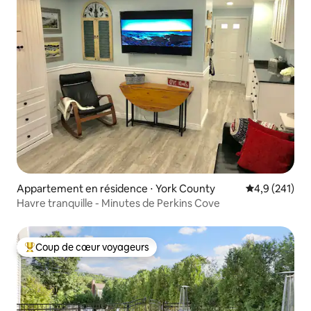
Appartement en résidence ⋅ York County
Évaluation mo
4,9 (241)
Havre tranquille - Minutes de Perkins Cove
Coup de cœur voyageurs
Coups de cœur voyageurs les plus appréciés