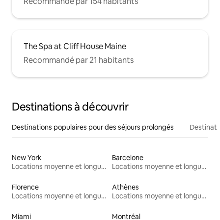
Recommandé par 154 habitants
The Spa at Cliff House Maine
Recommandé par 21 habitants
Destinations à découvrir
Destinations populaires pour des séjours prolongés
Destinati
New York
Barcelone
Locations moyenne et longue durée
Locations moyenne et longue durée
Florence
Athènes
Locations moyenne et longue durée
Locations moyenne et longue durée
Miami
Montréal