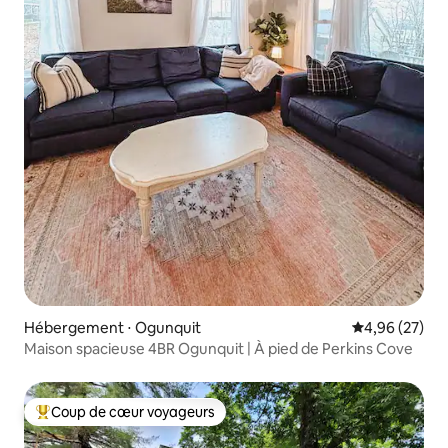
Hébergement ⋅ Ogunquit
Évaluation mo
4,96 (27)
Maison spacieuse 4BR Ogunquit | À pied de Perkins Cove
Coup de cœur voyageurs
Coups de cœur voyageurs les plus appréciés