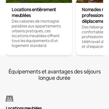
Locations entièrement
Nomades num
meublées
professionnel
déplacement
Des cabanes de montagne
paisibles aux appartements
Des hébergem
urbains pratiques, ces
confortables p
locations meublées offrent
professionnels
tous les équipements d'un
télétravail dis
logement standard.
et d'espaces de
Équipements et avantages des séjours
longue durée
Locations meublées