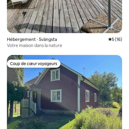
Hébergement ⋅ Svängsta
Évaluation
5 (16)
Votre maison dans la nature
Coup de cœur voyageurs
Coup de cœur voyageurs