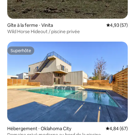
Gîte à la ferme ⋅ Vinita
Évaluation mo
4,93 (57)
Wild Horse Hideout / piscine privée
Superhôte
Superhôte
Hébergement ⋅ Oklahoma City
Évaluation mo
4,84 (67)
Domaine privé moderne au bord de la piscine