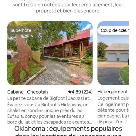
sont très bien notées pour leur emplacement, leur
propreté et bien plus encore.
Superhôte
Coup de cœur vo
Superhôte
Coup de cœur vo
Hébergement ⋅ Lu
Cabane ⋅ Checotah
Évaluation moyenne sur la base 
4,89 (224)
Logement paisible
La petite cabane de Bigfoot | Jacuzzi et
campagne avec pi
barbecue + parking
Ce logement paisib
Évadez-vous au Bigfoot's Hideaway, un
détente pour toute 
chalet en rondins unique près du lac
campagne. La chambre principale
Eufaula, conçu pour les aventures au
dispose d'un lit kin
bord du lac et les escapades relaxantes.
Oklahoma : équipements populaires
et d'un placard plei
Profitez d'un jacuzzi privé, d'un foyer,
deuxième chambre 
d'un barbecue, d'un emplacement pour