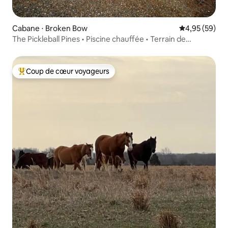
Cabane ⋅ Broken Bow
Évaluation mo
4,95 (59)
The Pickleball Pines • Piscine chauffée • Terrain de
pickleball
Coup de cœur voyageurs
Coups de cœur voyageurs les plus appréciés