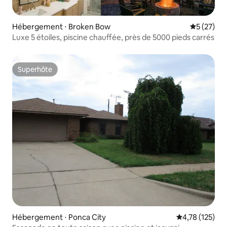
Hébergement ⋅ Broken Bow
Évaluation
5 (27)
Luxe 5 étoiles, piscine chauffée, près de 5000 pieds carrés
Superhôte
Superhôte
Hébergement ⋅ Ponca City
Évaluation moy
4,78 (125)