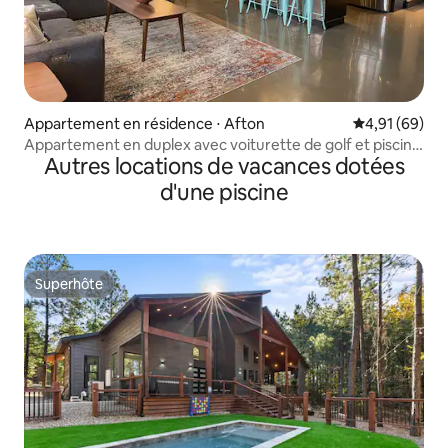
Appartement en résidence ⋅ Afton
Évaluation mo
4,91 (69)
Appartement en duplex avec voiturette de golf et piscine
Autres locations de vacances dotées
à Shangri La
d'une piscine
Superhôte
Superhôte