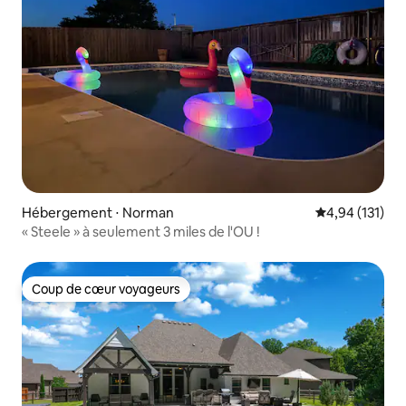
Hébergement ⋅ Norman
Évaluation moy
4,94 (131)
« Steele » à seulement 3 miles de l'OU !
Coup de cœur voyageurs
Coup de cœur voyageurs