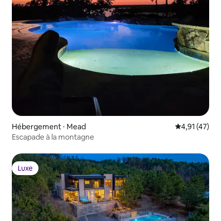
Hébergement ⋅ Mead
Évaluation mo
4,91 (47)
Escapade à la montagne
Luxe
Luxe