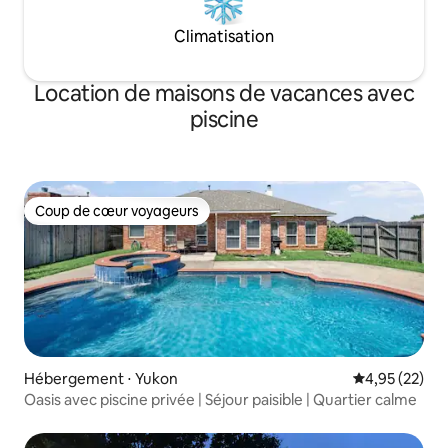
Climatisation
Location de maisons de vacances avec
piscine
Coup de cœur voyageurs
Coup de cœur voyageurs
Hébergement ⋅ Yukon
Évaluation mo
4,95 (22)
Oasis avec piscine privée | Séjour paisible | Quartier calme