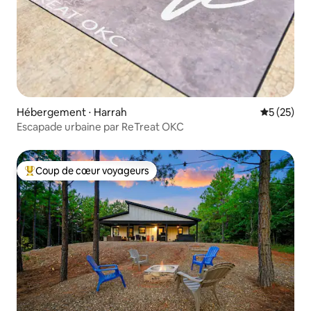
Hébergement ⋅ Harrah
Évaluation
5 (25)
Escapade urbaine par ReTreat OKC
Coup de cœur voyageurs
Coups de cœur voyageurs les plus appréciés