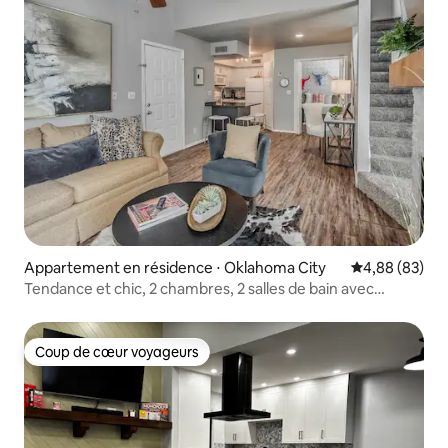
Appartement en résidence ⋅ Oklahoma City
Évaluation mo
4,88 (83)
Tendance et chic, 2 chambres, 2 salles de bain avec
piscine !
Coup de cœur voyageurs
Coup de cœur voyageurs