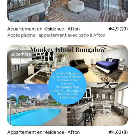
Appartement en résidence ⋅ Afton
Évaluation m
4,9 (29)
Accès piscine : appartement avec patio à Afton
Superhôte
Superhôte
Appartement en résidence ⋅ Afton
Évaluation m
4,63 (8)