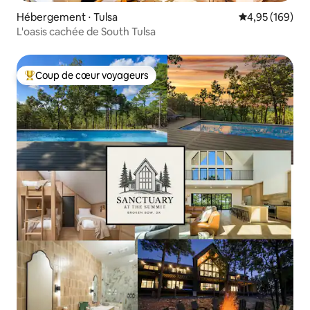
Hébergement ⋅ Tulsa
Évaluation moy
4,95 (169)
L'oasis cachée de South Tulsa
Coup de cœur voyageurs
Coups de cœur voyageurs les plus appréciés