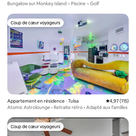
Bungalow sur Monkey Island ~ Piscine ~ Golf
Coup de cœur voyageurs
Coup de cœur voyageurs
Appartement en résidence ⋅ Tulsa
Évaluation moy
4,97 (115)
Atomic Astrolounge • Retraite rétro • Adapté aux familles
Coup de cœur voyageurs
Coup de cœur voyageurs