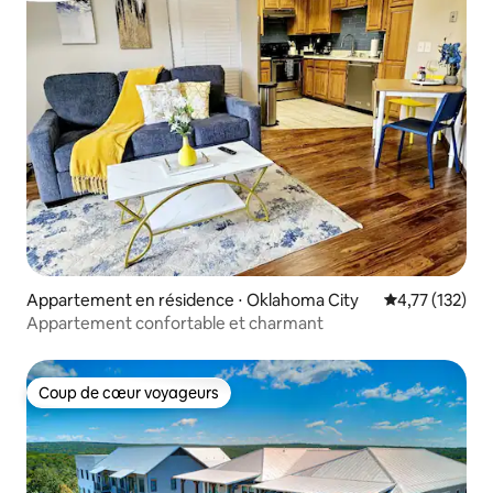
Appartement en résidence ⋅ Oklahoma City
Évaluation moy
4,77 (132)
Appartement confortable et charmant
Coup de cœur voyageurs
Coup de cœur voyageurs