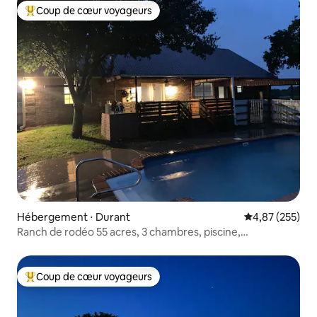
Coup de cœur voyageurs
Coups de cœur voyageurs les plus appréciés
Hébergement ⋅ Durant
Évaluation moy
4,87 (255)
Ranch de rodéo 55 acres, 3 chambres, piscine,
1/3 mile/casino
Coup de cœur voyageurs
Coups de cœur voyageurs les plus appréciés