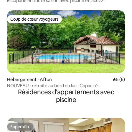
Escapade en toute saison avec piscine et jacuzzi.
Coup de cœur voyageurs
Coup de cœur voyageurs
Hébergement ⋅ Afton
Évaluatio
5 (6)
NOUVEAU : retraite au bord du lac | Capacité
Résidences d'appartements avec
d'hébergement de 12 personnes | Piscine + Foyer
piscine
Superhôte
Superhôte