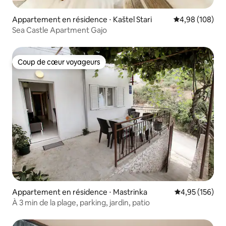
Appartement en résidence ⋅ Kaštel Stari
Évaluation moy
4,98 (108)
Sea Castle Apartment Gajo
Coup de cœur voyageurs
Coup de cœur voyageurs
Appartement en résidence ⋅ Mastrinka
Évaluation moy
4,95 (156)
À 3 min de la plage, parking, jardin, patio