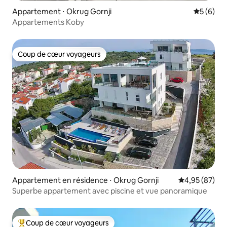
Appartement ⋅ Okrug Gornji
Évaluatio
5 (6)
Appartements Koby
Coup de cœur voyageurs
Coup de cœur voyageurs
Appartement en résidence ⋅ Okrug Gornji
Évaluation mo
4,95 (87)
Superbe appartement avec piscine et vue panoramique
Coup de cœur voyageurs