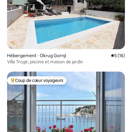
Hébergement ⋅ Okrug Gornji
Évaluation
5 (16)
Villa Trogir, piscine et maison de jardin
Coup de cœur voyageurs
Coups de cœur voyageurs les plus appréciés