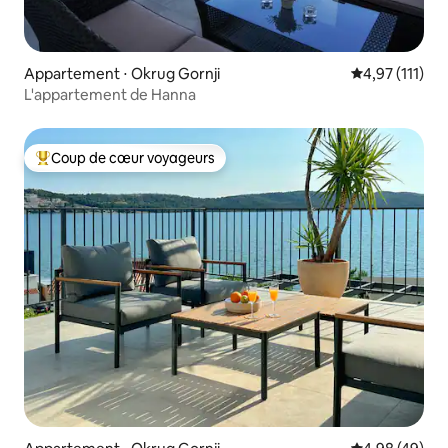
Appartement ⋅ Okrug Gornji
Évaluation mo
4,97 (111)
L'appartement de Hanna
Coup de cœur voyageurs
Coups de cœur voyageurs les plus appréciés