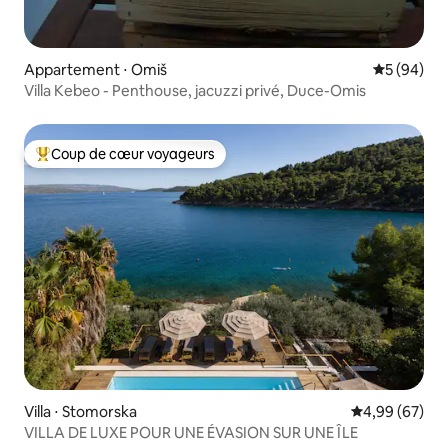
Appartement ⋅ Omiš
Évaluation
5 (94)
Villa Kebeo - Penthouse, jacuzzi privé, Duce-Omis
Coup de cœur voyageurs
Coups de cœur voyageurs les plus appréciés
Villa ⋅ Stomorska
Évaluation mo
4,99 (67)
VILLA DE LUXE POUR UNE ÉVASION SUR UNE ÎLE