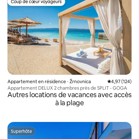
Coup de cœur voyageurs
Coup de cœur voyageurs
Appartement en résidence ⋅ Žrnovnica
Évaluation moy
4,97 (124)
Appartement DELUX 2 chambres près de SPLIT - GOGA
Autres locations de vacances avec accès
à la plage
Superhôte
Superhôte