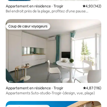
Appartement en résidence ⋅ Trogir
Évaluation moy
4,93 (142)
Bel endroit près de la plage, profitez d'une pause
splendide
Coup de cœur voyageurs
Coup de cœur voyageurs
Appartement en résidence ⋅ Trogir
Évaluation moy
4,87 (116)
Appartements Suto-studio-Trogir-(design, vue, plage)