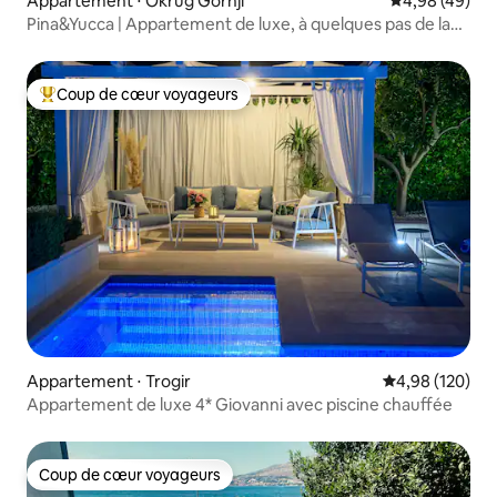
Appartement ⋅ Okrug Gornji
Évaluation mo
4,98 (49)
Pina&Yucca | Appartement de luxe, à quelques pas de la
plage !
Coup de cœur voyageurs
Coups de cœur voyageurs les plus appréciés
Appartement ⋅ Trogir
Évaluation moy
4,98 (120)
Appartement de luxe 4* Giovanni avec piscine chauffée
Coup de cœur voyageurs
Coup de cœur voyageurs