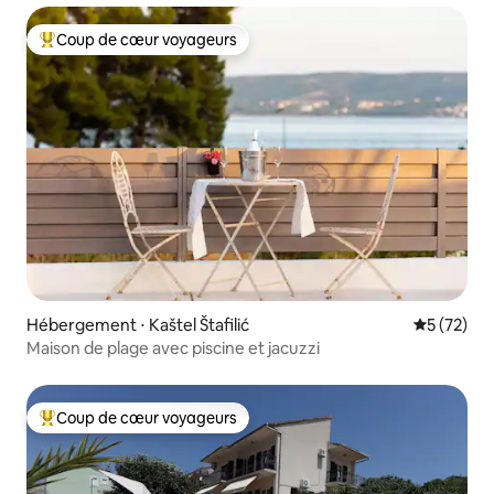
Coup de cœur voyageurs
Coups de cœur voyageurs les plus appréciés
Hébergement ⋅ Kaštel Štafilić
Évaluation
5 (72)
Maison de plage avec piscine et jacuzzi
Coup de cœur voyageurs
Coups de cœur voyageurs les plus appréciés