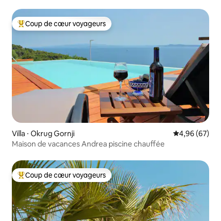
Coup de cœur voyageurs
Coups de cœur voyageurs les plus appréciés
Villa ⋅ Okrug Gornji
Évaluation mo
4,96 (67)
Maison de vacances Andrea piscine chauffée
Coup de cœur voyageurs
Coups de cœur voyageurs les plus appréciés