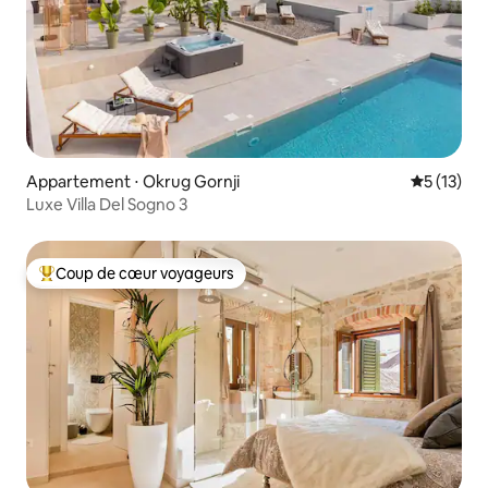
Appartement ⋅ Okrug Gornji
Évaluation
5 (13)
Luxe Villa Del Sogno 3
Coup de cœur voyageurs
Coups de cœur voyageurs les plus appréciés