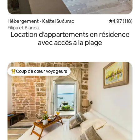
Hébergement ⋅ Kaštel Sućurac
Évaluation moy
4,97 (118)
Filipa et Bianca
Location d'appartements en résidence
avec accès à la plage
Coup de cœur voyageurs
Coups de cœur voyageurs les plus appréciés