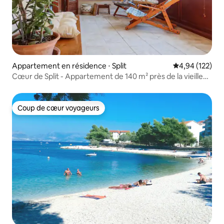
Appartement en résidence ⋅ Split
Évaluation moy
4,94 (122)
Cœur de Split - Appartement de 140 m² près de la vieille
ville et de la plage
Coup de cœur voyageurs
Coup de cœur voyageurs