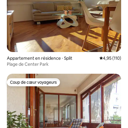
Appartement en résidence ⋅ Split
Évaluation moy
4,95 (110)
Plage de Center Park
Coup de cœur voyageurs
Coup de cœur voyageurs