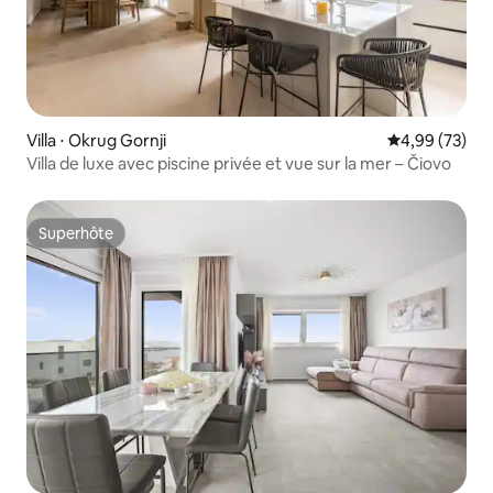
Villa ⋅ Okrug Gornji
Évaluation mo
4,99 (73)
Villa de luxe avec piscine privée et vue sur la mer – Čiovo
Superhôte
Superhôte