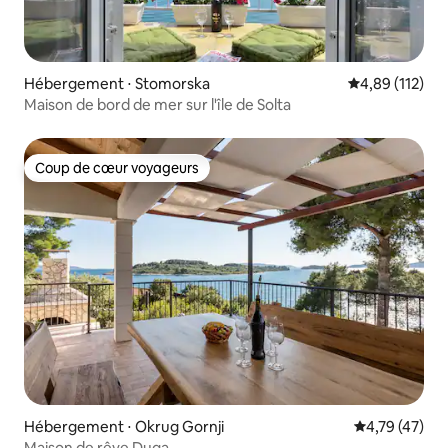
Hébergement ⋅ Stomorska
Évaluation moy
4,89 (112)
Maison de bord de mer sur l'île de Solta
Coup de cœur voyageurs
Coup de cœur voyageurs
Hébergement ⋅ Okrug Gornji
Évaluation mo
4,79 (47)
Maison de rêve Duga