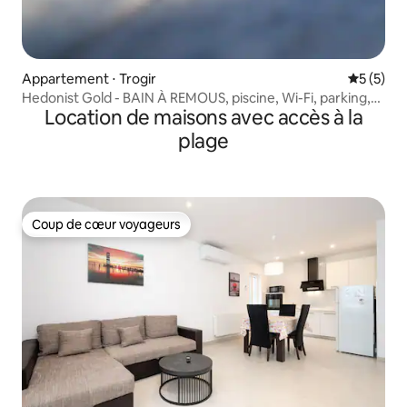
Appartement ⋅ Trogir
Évaluatio
5 (5)
Hedonist Gold - BAIN À REMOUS, piscine, Wi-Fi, parking,
Location de maisons avec accès à la
jardin
plage
Coup de cœur voyageurs
Coup de cœur voyageurs