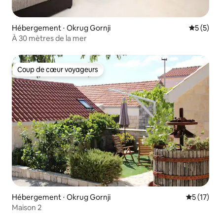
Hébergement ⋅ Okrug Gornji
Évaluatio
5 (5)
À 30 mètres de la mer
Coup de cœur voyageurs
Coup de cœur voyageurs
Hébergement ⋅ Okrug Gornji
Évaluation
5 (17)
Maison 2