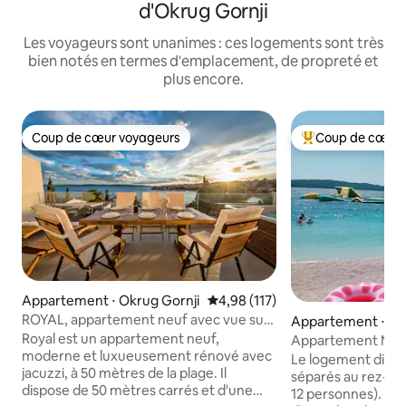
d'Okrug Gornji
Les voyageurs sont unanimes : ces logements sont très
bien notés en termes d'emplacement, de propreté et
plus encore.
Coup de cœur voyageurs
Coup de cœur 
Coup de cœur voyageurs
Coups de cœur vo
Appartement ⋅ Okrug Gornji
Évaluation moyenne sur la base 
4,98 (117)
ROYAL, appartement neuf avec vue sur
Appartement ⋅ Ok
la mer et jacuzzi
Royal est un appartement neuf,
Appartement Medi
moderne et luxueusement rénové avec
Le logement disp
jacuzzi, à 50 mètres de la plage. Il
séparés au rez-de
dispose de 50 mètres carrés et d'une
12 personnes). 1.