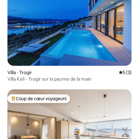
Villa ⋅ Trogir
Évaluatio
5 (3)
Villa Keli - Trogir sur la paume de la main
Coup de cœur voyageurs
Coups de cœur voyageurs les plus appréciés