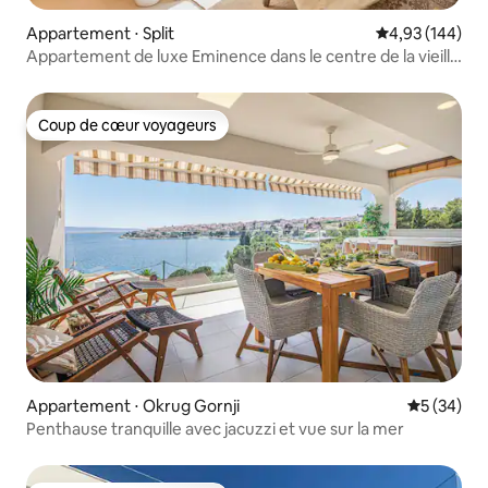
Appartement ⋅ Split
Évaluation moy
4,93 (144)
Appartement de luxe Eminence dans le centre de la vieille
ville de Split
Coup de cœur voyageurs
Coup de cœur voyageurs
Appartement ⋅ Okrug Gornji
Évaluation
5 (34)
Penthause tranquille avec jacuzzi et vue sur la mer