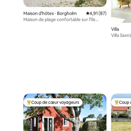
Maison d'hôtes ⋅ Borgholm
Évaluation moyenne su
4,91 (87)
Maison de plage confortable sur l'île
d'Öland – à quelques pas de la mer
Villa
Villa Saxn
Coup de cœur voyageurs
Coup 
Coups de cœur voyageurs les plus appréciés
Coups de