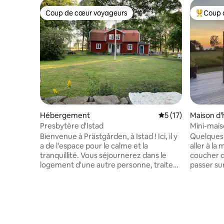
Coup de cœur voyageurs
Coup 
Coup de cœur voyageurs
Coups de
Hébergement
Évaluation moyenne
5 (17)
Maison d'
Presbytère d'Istad
Mini-mais
la mer
Bienvenue à Prästgården, à Istad ! Ici, il y
Quelques
a de l'espace pour le calme et la
aller à la
tranquillité. Vous séjournerez dans le
coucher du
logement d'une autre personne, traitez-
passer su
le donc avec soin et respect. Notre
plage et d
charmante ferme paisible, au confort
pas. À qu
exceptionnel, est située à Istad, dans la
des cafés
paroisse d'Alböke, dans la commune de
confortab
Köpingsvik, dans la municipalité de
Vivez la 
Borgholm, sur l'île d'Öland ! Dans la
paisible et