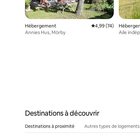
Hébergement
Évaluation moyenne sur
4,99 (74)
Héberge
Annies Hus, Mörby
Aile indé
passé la n
Destinations à découvrir
Destinations à proximité
Autres types de logements