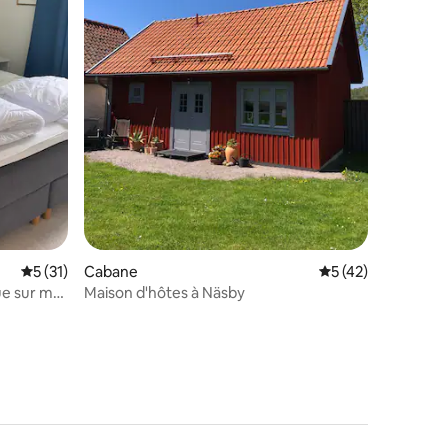
ntaires : 4,93 sur 5
Évaluation moyenne sur la base de 31 commentaires : 5 sur 5
5 (31)
Cabane
Évaluation moyenne
5 (42)
ue sur mer
Maison d'hôtes à Näsby