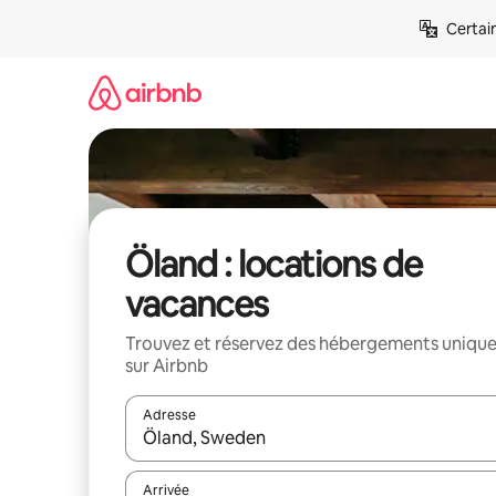
Aller
Certai
directement
au
contenu
Öland : locations de
vacances
Trouvez et réservez des hébergements uniqu
sur Airbnb
Adresse
Lorsque les résultats s'affichent, utilisez les flèc
Arrivée