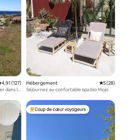
mmentaires : 5 sur 5
valuation moyenne sur la base de 127 commentaires : 4,91 sur 5
4,91 (127)
Hébergement
Évaluation moyenne
5 (28)
er dans le
Séjournez au confortable spa bio Mojo
Coup de cœur voyageurs
lus appréciés
Coups de cœur voyageurs les plus appréciés