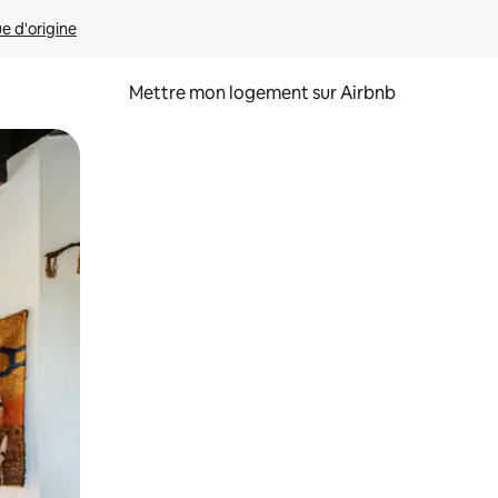
ue d'origine
Mettre mon logement sur Airbnb
sant glisser.