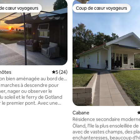
de cœur voyageurs
Coup de cœur voyageurs
 cœur voyageurs les plus appréciés
Coup de cœur voyageurs
 sur la base de 17 commentaires : 5 sur 5
hôtes
Évaluation moyenne sur la base de 24 co
5 (24)
on bien aménagée au bord de
 marches à descendre pour
 mer, nager ou observer le
 soleil et le ferry de Gotland
r le premier pont. Avec une
es piscines naturelles à deux
Cabane
É
elques pas des restaurants et
Résidence secondaire moderne
 ou promenez-vous parmi les
Rör sur l'île d'Öland
Öland, l'île la plus ensoleillée d
les hangars à bateaux du port.
avec de vastes champs, des pl
vie simple dans un logement
enchanteresses, beaucoup d'hi
 central dans l'idyllique