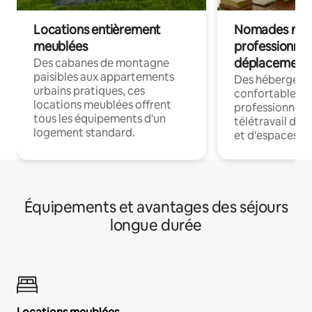
Locations entièrement
Nomades num
meublées
professionnel
déplacement
Des cabanes de montagne
paisibles aux appartements
Des hébergem
urbains pratiques, ces
confortables p
locations meublées offrent
professionnels
tous les équipements d'un
télétravail dis
logement standard.
et d'espaces de
Équipements et avantages des séjours
longue durée