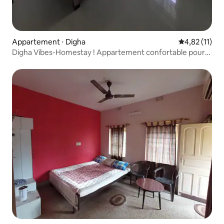
Appartement ⋅ Digha
Évaluation mo
4,82 (11)
Digha Vibes-Homestay ! Appartement confortable pour
4 personnes !