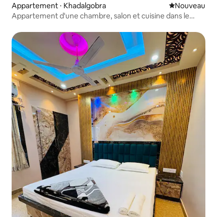
Appartement ⋅ Khadalgobra
Nouvel hébe
Nouveau
Appartement d'une chambre, salon et cuisine dans le
vieux Digha. À 5 minutes à pied de la plage