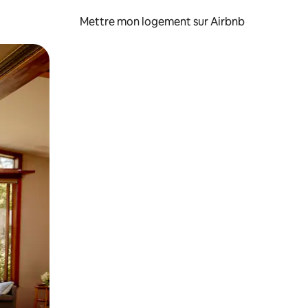
Mettre mon logement sur Airbnb
sant glisser.