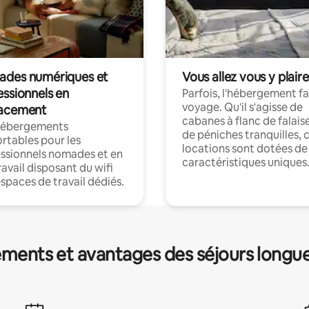
des numériques et
Vous allez vous y plaire
essionnels en
Parfois, l'hébergement fai
voyage. Qu'il s'agisse de
acement
cabanes à flanc de falais
hébergements
de péniches tranquilles, 
rtables pour les
locations sont dotées de
ssionnels nomades et en
caractéristiques uniques
ravail disposant du wifi
espaces de travail dédiés.
ments et avantages des séjours longu