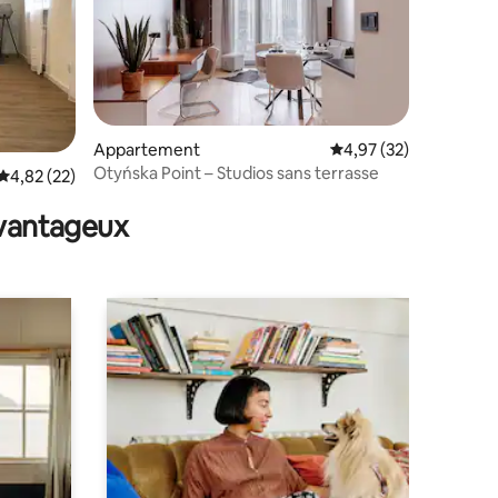
Appartement
Évaluation moyenne su
4,97 (32)
Otyńska Point – Studios sans terrasse
taires : 4,98 sur 5
Évaluation moyenne sur la base de 22 commentaires : 4,82 sur 5
4,82 (22)
avantageux