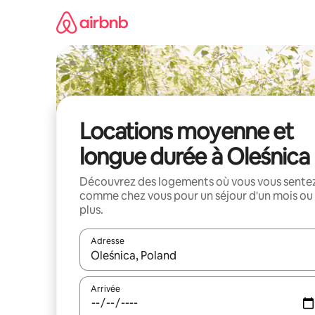
Aller
directement
au
contenu
Locations moyenne et
longue durée à Oleśnica
Découvrez des logements où vous vous sente
comme chez vous pour un séjour d'un mois ou
plus.
Adresse
Lorsque les résultats s'affichent, utilisez les flèc
Arrivée