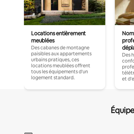
Locations entièrement
Noma
meublées
prof
dépl
Des cabanes de montagne
paisibles aux appartements
Des 
urbains pratiques, ces
confo
locations meublées offrent
profe
tous les équipements d'un
télét
logement standard.
et d'
Équipe