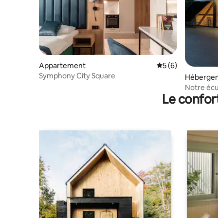
Appartement
Évaluation moyenn
5 (6)
Symphony City Square
Héberge
Notre écu
Le confor