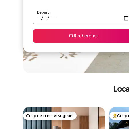
Départ
Rechercher
Loca
Coup de cœur voyageurs
Coup 
Coup de cœur voyageurs
Coups de